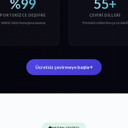
%99
55+
PORTEKIZCE DEŞIFRE
ÇEVIRI DILLERI
Sektör lideri konuşma tanıma
Portekizce'den Rusça'ye dahil
Ücretsiz çevirmeye başla
NEDEN ÇEVIRI?