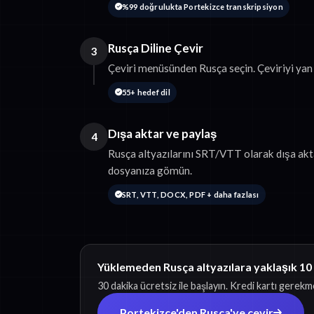
%99 doğrulukta Portekizce transkripsiyon
Rusça Diline Çevir
3
Çeviri menüsünden Rusça seçin. Çeviriyi yan
55+ hedef dil
Dışa aktar ve paylaş
4
Rusça altyazılarını SRT/VTT olarak dışa akta
dosyanıza gömün.
SRT, VTT, DOCX, PDF + daha fazlası
Yüklemeden Rusça altyazılara yaklaşık 10
30 dakika ücretsiz ile başlayın. Kredi kartı gerekm
Portekizce'den Rusça'ye çevir