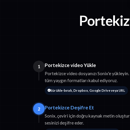
Portekiz
Portekizce video Yükle
1
Portekizce video dosyanızı Sonix'e yükley
tüm yaygın formatları kabul ediyoruz.
Sürükle-bırak, Dropbox, Google Drive veya URL
Portekizce Deşifre Et
2
Sonix, çeviri için doğru kaynak metin oluşt
sesinizi deşifre eder.