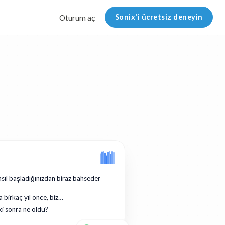
Sonix'i ücretsiz deneyin
Oturum aç
asıl başladığınızdan biraz bahseder
a birkaç yıl önce, biz…
ki sonra ne oldu?