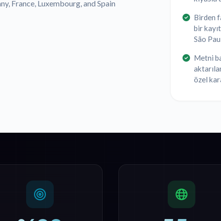
any, France, Luxembourg, and Spain
Birden f
bir kayı
São Pau
Metni ba
aktarıla
özel kar