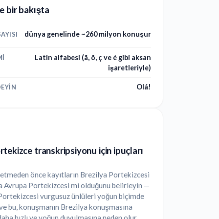
e bir bakışta
dünya genelinde ~260 milyon konuşur
AYISI
Latin alfabesi (ã, õ, ç ve é gibi aksan
MI
işaretleriyle)
Olá!
EYIN
tekizce transkripsiyonu için ipuçları
etmeden önce kayıtların Brezilya Portekizcesi
 Avrupa Portekizcesi mi olduğunu belirleyin —
ortekizcesi vurgusuz ünlüleri yoğun biçimde
r ve bu, konuşmanın Brezilya konuşmasına
daha hızlı ve yoğun duyulmasına neden olur.