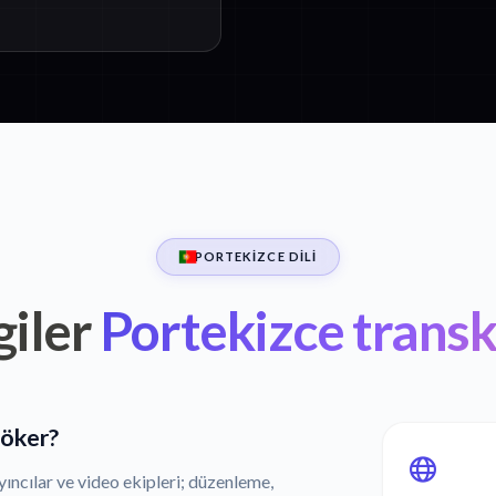
PORTEKIZCE DILI
giler
Portekizce transk
döker?
ıncılar ve video ekipleri; düzenleme,