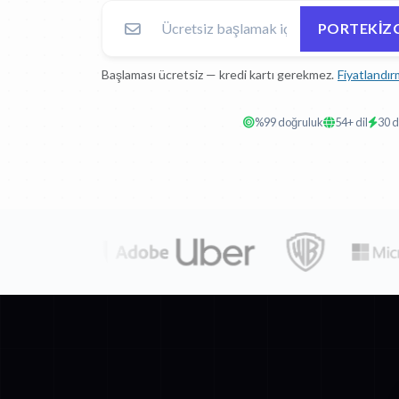
PORTEKIZC
Başlaması ücretsiz — kredi kartı gerekmez.
Fiyatlandır
%99 doğruluk
54+ dil
30 d