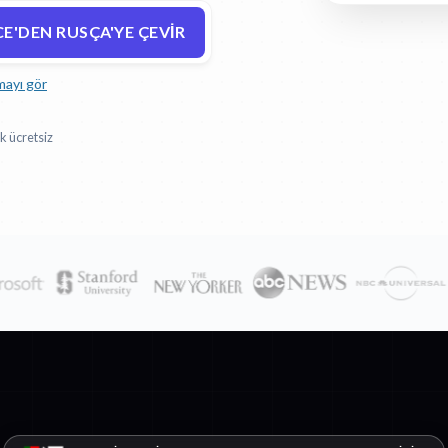
E'DEN RUSÇA'YE ÇEVIR
mayı gör
k ücretsiz