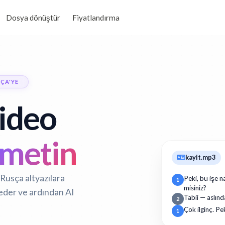
Dosya dönüştür
Fiyatlandırma
ÇA'YE
video
metin
kayit.mp3
 Rusça altyazılara
Peki, bu işe n
1
misiniz?
 eder ve ardından AI
Tabii — aslınd
2
Çok ilginç. Pe
1