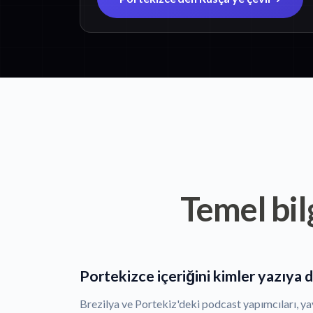
Temel bil
Portekizce içeriğini kimler yazıya 
Brezilya ve Portekiz'deki podcast yapımcıları, yay