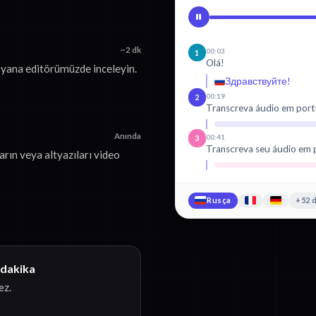
~2 dk
00:03
1
Olá!
 yana editörümüzde inceleyin.
Здравствуйте!
00:19
2
Transcreva áudio em por
Anında
00:41
3
Transcreva seu áudio em 
rın veya altyazıları video
Rusça
+52 d
 dakika
ez.