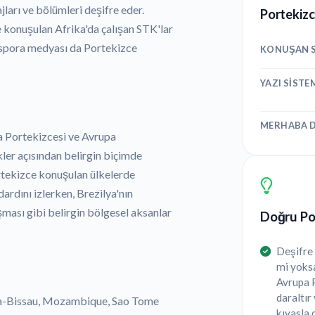
jları ve bölümleri deşifre eder.
Portekizc
e konuşulan Afrika'da çalışan STK'lar
aspora medyası da Portekizce
KONUŞAN S
YAZI SISTE
MERHABA D
ya Portekizcesi ve Avrupa
kler açısından belirgin biçimde
rtekizce konuşulan ülkelerde
ardını izlerken, Brezilya'nın
ması gibi belirgin bölgesel aksanlar
Doğru Por
Deşifre 
mi yoksa
Avrupa P
daraltı
nea-Bissau, Mozambique, Sao Tome
kıyasla 