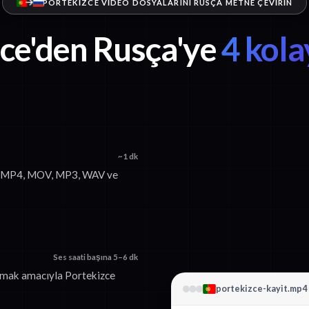
PORTEKIZCE VIDEO DOSYALARINI RUSÇA METNE ÇEVIRIN
ce'den Rusça'ye
4 kola
~1 dk
in. MP4, MOV, MP3, WAV ve
Ses saati başına 5–6 dk
urmak amacıyla Portekizce
portekizce-kayit.mp4