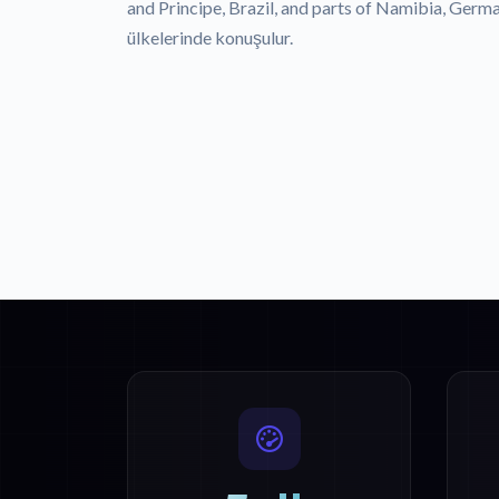
and Principe, Brazil, and parts of Namibia, Germ
ülkelerinde konuşulur.