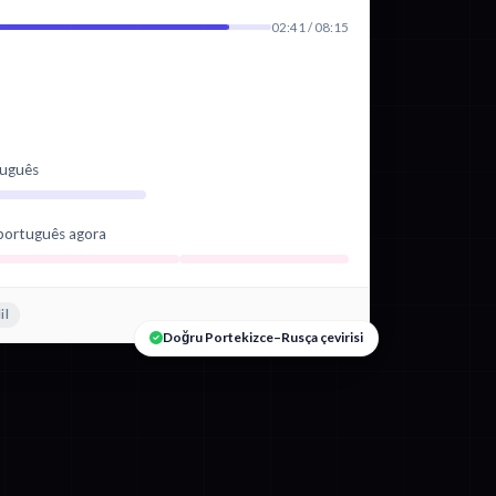
02:41 / 08:15
tuguês
português agora
il
Doğru Portekizce–Rusça çevirisi