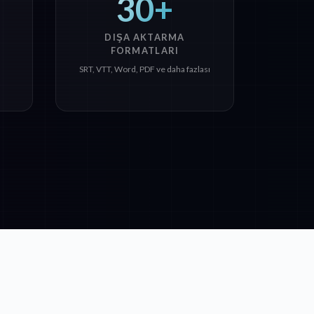
30+
DIŞA AKTARMA
FORMATLARI
SRT, VTT, Word, PDF ve daha fazlası