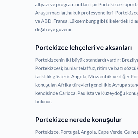
altyazı ve program notları için Portekizce röporta
Araştırmacılar, hukuk profesyonelleri, Portekizc
ve ABD, Fransa, Lüksemburg gibi ülkelerdeki di
deşifreye güvenir.
Portekizce lehçeleri ve aksanları
Portekizcenin iki büyük standardı vardır: Brezil
Portekizcesi; bunlar telaffuz, ritim ve bazı sözcü
farklılık gösterir. Angola, Mozambik ve diğer Po
konuşulan Afrika türevleri genellikle Avrupa stand
kendisinde Carioca, Paulista ve Kuzeydoğu konuş
bulunur.
Portekizce nerede konuşulur
Portekizce, Portugal, Angola, Cape Verde, Gui