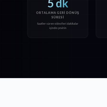
5 dk
ORTALAMA GERI DÖNÜŞ
SÜRESI
Saatler süren video'leri dakikalar
içinde çevirin