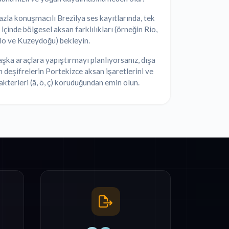
azla konuşmacılı Brezilya ses kayıtlarında, tek
t içinde bölgesel aksan farklılıkları (örneğin Rio,
lo ve Kuzeydoğu) bekleyin.
şka araçlara yapıştırmayı planlıyorsanız, dışa
n deşifrelerin Portekizce aksan işaretlerini ve
akterleri (ã, õ, ç) koruduğundan emin olun.