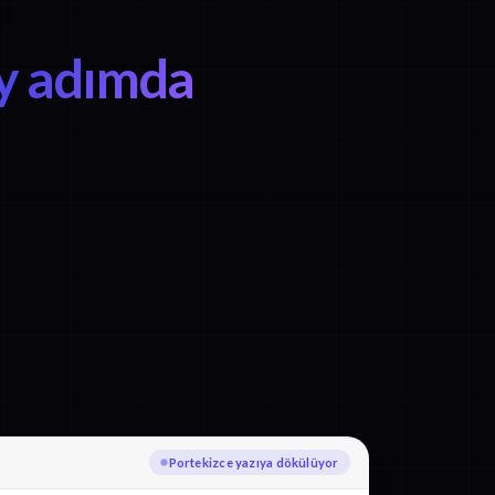
y adımda
Rusça diline çevriliyor