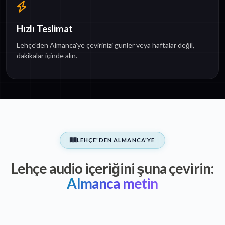
Hızlı Teslimat
Lehçe'den Almanca'ye çevirinizi günler veya haftalar değil,
dakikalar içinde alın.
LEHÇE'DEN ALMANCA'YE
Lehçe audio içeriğini şuna çevirin:
Almanca metin