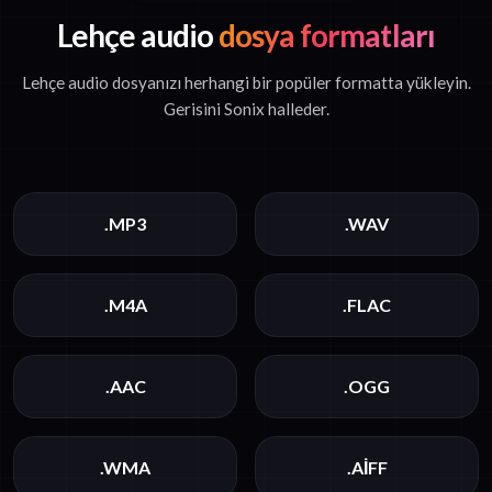
Lehçe audio
dosya formatları
Lehçe audio dosyanızı herhangi bir popüler formatta yükleyin.
Gerisini Sonix halleder.
.MP3
.WAV
.M4A
.FLAC
.AAC
.OGG
.WMA
.AIFF