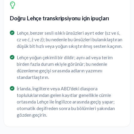
Doğru Lehçe transkripsiyonu için ipuçları
Lehçe, benzer sesli ıslıklı ünsüzleri ayırt eder (sz ve ś,
cz ve ć, ż ve ź); bu nedenle bu ünsüzleri bulanıklaştıran
düşük bit hızlı veya yoğun sıkıştırılmış sesten kaçının.
Lehçe yoğun çekimli bir dildir; aynı ad veya terim
birden fazla durum ekiyle görünür; bu nedenle
düzenleme geçişi sırasında adların yazımını
standartlaştırın.
İrlanda, İngiltere veya ABD'deki diaspora
topluluklarından gelen kayıtlar genellikle cümle
ortasında Lehçe ile İngilizce arasında geçiş yapar;
otomatik deşifreden sonra bu bölümleri yakından
gözden geçirin.