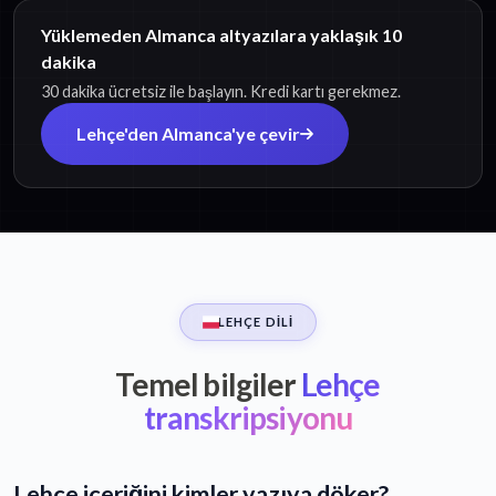
Yüklemeden Almanca altyazılara yaklaşık 10
dakika
30 dakika ücretsiz ile başlayın. Kredi kartı gerekmez.
Lehçe'den Almanca'ye çevir
LEHÇE DILI
Temel bilgiler
Lehçe
transkripsiyonu
Lehçe içeriğini kimler yazıya döker?