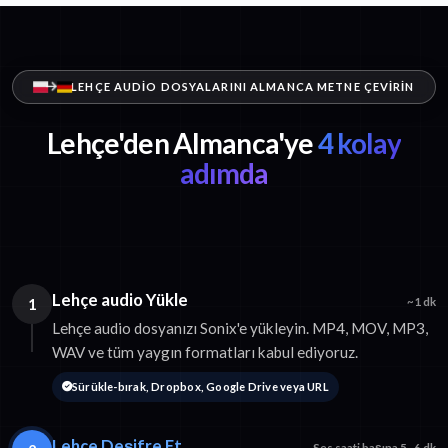
LEHÇE AUDIO DOSYALARINI ALMANCA METNE ÇEVIRIN
Lehçe'den Almanca'ye
4 kolay
adımda
Lehçe audio Yükle
1
~1 dk
Lehçe audio dosyanızı Sonix'e yükleyin. MP4, MOV, MP3,
WAV ve tüm yaygın formatları kabul ediyoruz.
Sürükle-bırak, Dropbox, Google Drive veya URL
Lehçe Deşifre Et
Ses saati başına 5–6 dk