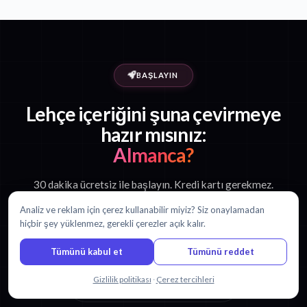
BAŞLAYIN
Lehçe içeriğini şuna çevirmeye
hazır mısınız:
Almanca?
30 dakika ücretsiz ile başlayın. Kredi kartı gerekmez.
Analiz ve reklam için çerez kullanabilir miyiz? Siz onaylamadan
hiçbir şey yüklenmez, gerekli çerezler açık kalır.
Ücretsiz çevirmeye başla
Tümünü kabul et
Tümünü reddet
Bizimle sohbet edin
Gizlilik politikası
·
Çerez tercihleri
Fiyatlandırmayı görüntüle