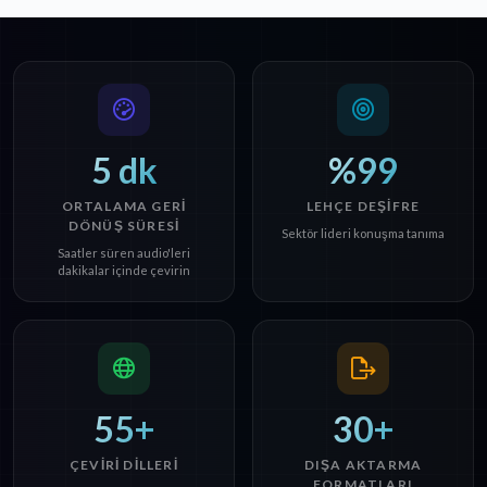
5 dk
%99
ORTALAMA GERI
LEHÇE DEŞIFRE
DÖNÜŞ SÜRESI
Sektör lideri konuşma tanıma
Saatler süren audio'leri
dakikalar içinde çevirin
55+
30+
ÇEVIRI DILLERI
DIŞA AKTARMA
FORMATLARI