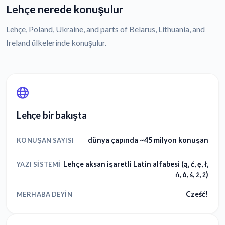
Lehçe nerede konuşulur
Lehçe, Poland, Ukraine, and parts of Belarus, Lithuania, and
Ireland ülkelerinde konuşulur.
Lehçe bir bakışta
dünya çapında ~45 milyon konuşan
KONUŞAN SAYISI
Lehçe aksan işaretli Latin alfabesi (ą, ć, ę, ł,
YAZI SISTEMI
ń, ó, ś, ź, ż)
Cześć!
MERHABA DEYIN