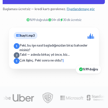
Başlaması ücretsiz — kredi kartı gerekmez.
Fiyatlandırmayı gör
%99 doğruluk
54+ dil
30 dk ücretsiz
kayit.mp3
Peki, bu işe nasıl başladığınızdan biraz bahseder
1
misiniz?
Tabii — aslında birkaç yıl önce, biz…
2
Çok ilginç. Peki sonra ne oldu?
1
%99 doğru