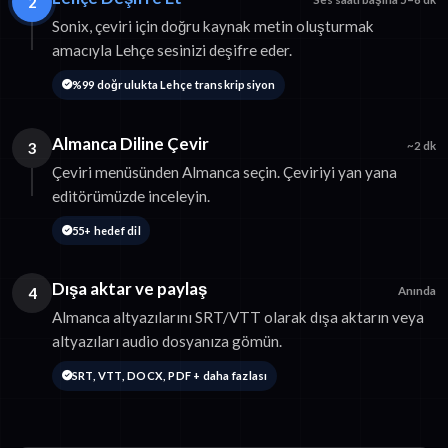
2
Sonix, çeviri için doğru kaynak metin oluşturmak
amacıyla Lehçe sesinizi deşifre eder.
%99 doğrulukta Lehçe transkripsiyon
Almanca Diline Çevir
3
~2 dk
Çeviri menüsünden Almanca seçin. Çeviriyi yan yana
editörümüzde inceleyin.
55+ hedef dil
Dışa aktar ve paylaş
4
Anında
Almanca altyazılarını SRT/VTT olarak dışa aktarın veya
altyazıları audio dosyanıza gömün.
SRT, VTT, DOCX, PDF + daha fazlası