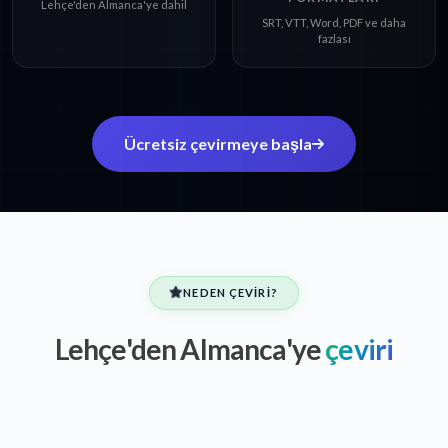
Lehçe'den Almanca'ye dahil
SRT, VTT, Word, PDF ve daha
fazlası
Ücretsiz çevirmeye başla
NEDEN ÇEVIRI?
Lehçe'den Almanca'ye
çeviri