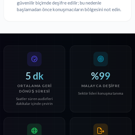
güvenilir biçimde deşifre edilir; bu nedenle
başlamadan önce konuşmacıların bölgesini not edin.
5 dk
%99
ORTALAMA GERI
MALAYCA DEŞIFRE
DÖNÜŞ SÜRESI
Sektör lideri konuşma tanıma
Saatler süren audio'leri
dakikalar içinde çevirin