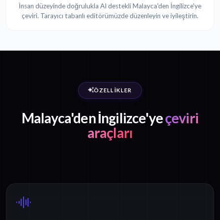
İnsan düzeyinde doğrulukla AI destekli Malayca'den İngilizce'ye
çeviri. Tarayıcı tabanlı editörümüzde düzenleyin ve iyileştirin.
ÖZELLIKLER
Malayca'den İngilizce'ye
çeviri
araçları