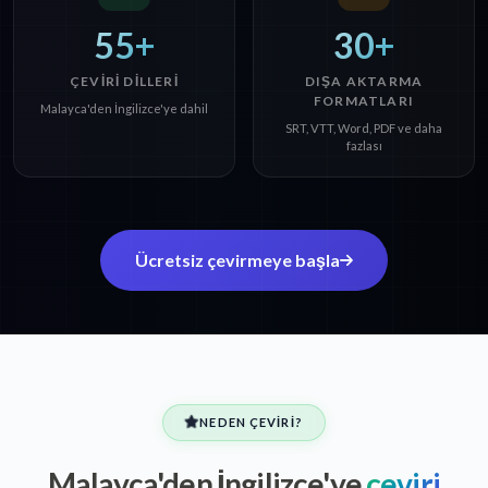
55+
30+
ÇEVIRI DILLERI
DIŞA AKTARMA
FORMATLARI
Malayca'den İngilizce'ye dahil
SRT, VTT, Word, PDF ve daha
fazlası
Ücretsiz çevirmeye başla
NEDEN ÇEVIRI?
Malayca'den İngilizce'ye
çeviri