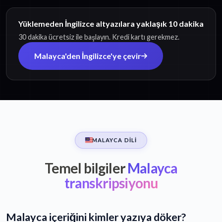
Yüklemeden İngilizce altyazılara yaklaşık 10 dakika
30 dakika ücretsiz ile başlayın. Kredi kartı gerekmez.
Malayca'den İngilizce'ye çevir
MALAYCA DILI
Temel bilgiler
Malayca
transkripsiyonu
Malayca içeriğini kimler yazıya döker?