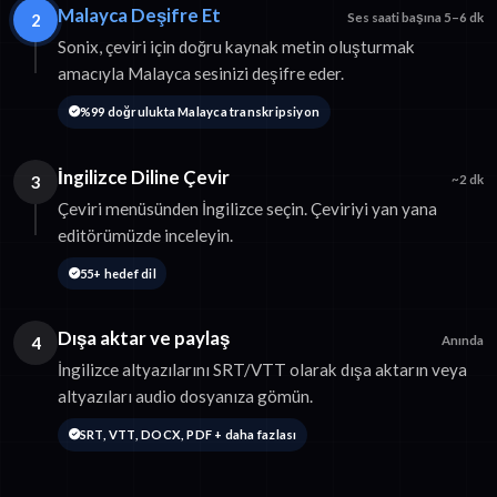
Malayca Deşifre Et
2
Ses saati başına 5–6 dk
Sonix, çeviri için doğru kaynak metin oluşturmak
amacıyla Malayca sesinizi deşifre eder.
%99 doğrulukta Malayca transkripsiyon
İngilizce Diline Çevir
3
~2 dk
Çeviri menüsünden İngilizce seçin. Çeviriyi yan yana
editörümüzde inceleyin.
55+ hedef dil
Dışa aktar ve paylaş
4
Anında
İngilizce altyazılarını SRT/VTT olarak dışa aktarın veya
altyazıları audio dosyanıza gömün.
SRT, VTT, DOCX, PDF + daha fazlası