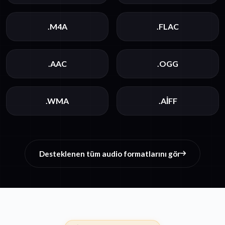
.M4A
.FLAC
.AAC
.OGG
.WMA
.AIFF
Desteklenen tüm audio formatlarını gör