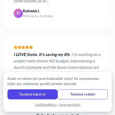
some doubts as to ...
Rahmim I.
RI
Melbourne, Australia
I LOVE Sonix. It's saving my life
. I'm working on a
project with almost NO budget, interviewing a
bunch of people and the Sonix transcriptions are
accurate, and are so easy and int...
Analiz ve reklam için çerez kullanabilir miyiz? Siz onaylamadan
Nelson S.
hiçbir şey yüklenmez, gerekli çerezler açık kalır.
NS
Brooklyn, NY USA
Tümünü kabul et
Tümünü reddet
Bizimle sohbet edin
Gizlilik politikası
·
Çerez tercihleri