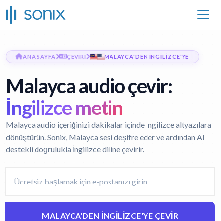
ANA SAYFA
ÇEVIRI
MALAYCA'DEN İNGILIZCE'YE
Malayca audio çevir:
İngilizce metin
Malayca audio içeriğinizi dakikalar içinde İngilizce altyazılara
dönüştürün. Sonix, Malayca sesi deşifre eder ve ardından AI
destekli doğrulukla İngilizce diline çevirir.
MALAYCA'DEN İNGILIZCE'YE ÇEVIR