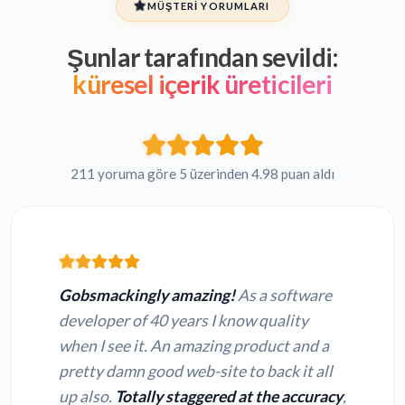
MÜŞTERI YORUMLARI
Şunlar tarafından sevildi:
küresel içerik üreticileri
211 yoruma göre 5 üzerinden 4.98 puan aldı
Gobsmackingly amazing!
As a software
developer of 40 years I know quality
when I see it. An amazing product and a
pretty damn good web-site to back it all
up also.
Totally staggered at the accuracy
,