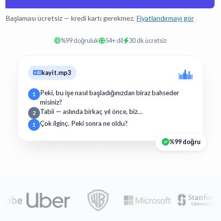
Başlaması ücretsiz — kredi kartı gerekmez.
Fiyatlandırmayı gör
%99 doğruluk
54+ dil
30 dk ücretsiz
kayit.mp3
Peki, bu işe nasıl başladığınızdan biraz bahseder
1
misiniz?
Tabii — aslında birkaç yıl önce, biz…
2
Çok ilginç. Peki sonra ne oldu?
1
%99 doğru