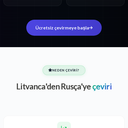
Ücretsiz çevirmeye başla
NEDEN ÇEVIRI?
Litvanca'den Rusça'ye
çeviri