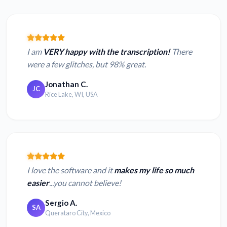
I am
VERY happy with the transcription!
There
were a few glitches, but 98% great.
Jonathan C.
JC
Rice Lake, WI, USA
I love the software and it
makes my life so much
easier
...you cannot believe!
Sergio A.
SA
Querataro City, Mexico