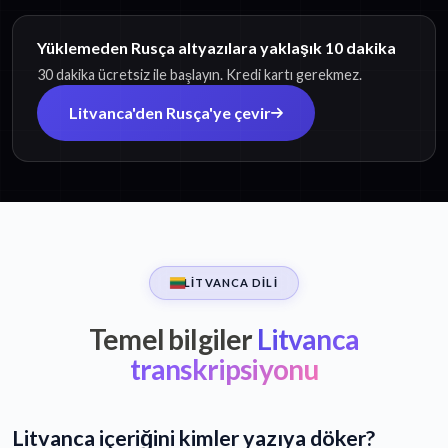
Yüklemeden Rusça altyazılara yaklaşık 10 dakika
30 dakika ücretsiz ile başlayın. Kredi kartı gerekmez.
Litvanca'den Rusça'ye çevir
LITVANCA DILI
Temel bilgiler
Litvanca
transkripsiyonu
Litvanca içeriğini kimler yazıya döker?