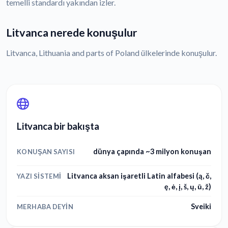
temelli standardı yakından izler.
Litvanca nerede konuşulur
Litvanca, Lithuania and parts of Poland ülkelerinde konuşulur.
Litvanca bir bakışta
dünya çapında ~3 milyon konuşan
KONUŞAN SAYISI
Litvanca aksan işaretli Latin alfabesi (ą, č,
YAZI SISTEMI
ę, ė, į, š, ų, ū, ž)
Sveiki
MERHABA DEYIN