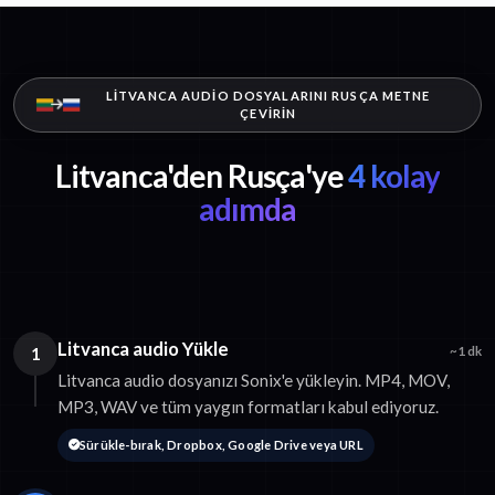
LITVANCA AUDIO DOSYALARINI RUSÇA METNE
ÇEVIRIN
Litvanca'den Rusça'ye
4 kolay
adımda
Litvanca audio Yükle
1
~1 dk
Litvanca audio dosyanızı Sonix'e yükleyin. MP4, MOV,
MP3, WAV ve tüm yaygın formatları kabul ediyoruz.
Sürükle-bırak, Dropbox, Google Drive veya URL