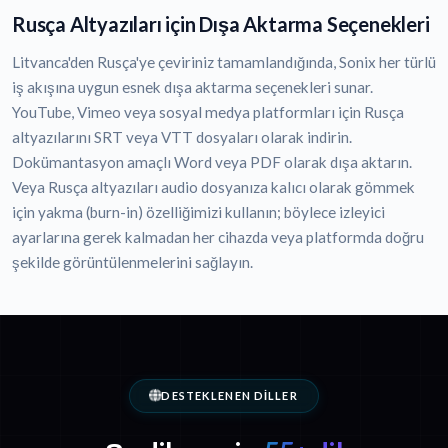
Rusça Altyazıları için Dışa Aktarma Seçenekleri
Litvanca'den Rusça'ye çeviriniz tamamlandığında, Sonix her türlü
iş akışına uygun esnek dışa aktarma seçenekleri sunar.
YouTube, Vimeo veya sosyal medya platformları için Rusça
altyazılarını SRT veya VTT dosyaları olarak indirin.
Dokümantasyon amaçlı Word veya PDF olarak dışa aktarın.
Veya Rusça altyazıları audio dosyanıza kalıcı olarak gömmek
için yakma (burn-in) özelliğimizi kullanın; böylece izleyici
ayarlarına gerek kalmadan her cihazda veya platformda doğru
şekilde görüntülenmelerini sağlayın.
DESTEKLENEN DILLER