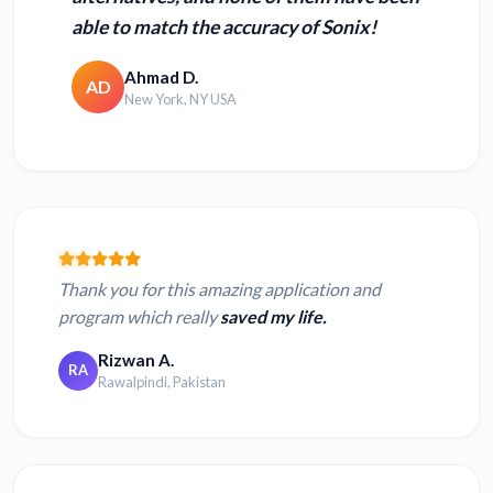
able to match the accuracy of Sonix!
Ahmad D.
AD
New York, NY USA
Thank you for this amazing application and
program which really
saved my life.
Rizwan A.
RA
Rawalpindi, Pakistan