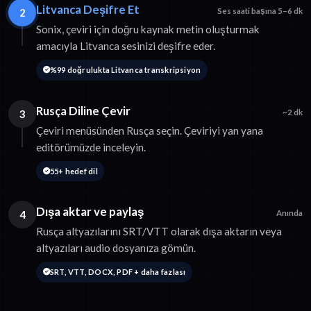
Litvanca Deşifre Et
2
Ses saati başına 5–6 dk
Sonix, çeviri için doğru kaynak metin oluşturmak
amacıyla Litvanca sesinizi deşifre eder.
%99 doğrulukta Litvanca transkripsiyon
Rusça Diline Çevir
3
~2 dk
Çeviri menüsünden Rusça seçin. Çeviriyi yan yana
editörümüzde inceleyin.
55+ hedef dil
Dışa aktar ve paylaş
4
Anında
Rusça altyazılarını SRT/VTT olarak dışa aktarın veya
altyazıları audio dosyanıza gömün.
SRT, VTT, DOCX, PDF + daha fazlası