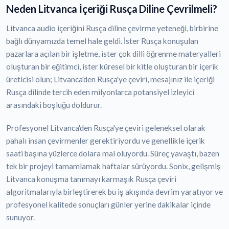
Neden Litvanca İçeriği Rusça Diline Çevrilmeli?
Litvanca audio içeriğini Rusça diline çevirme yeteneği, birbirine
bağlı dünyamızda temel hale geldi. İster Rusça konuşulan
pazarlara açılan bir işletme, ister çok dilli öğrenme materyalleri
oluşturan bir eğitimci, ister küresel bir kitle oluşturan bir içerik
üreticisi olun; Litvanca'den Rusça'ye çeviri, mesajınız ile içeriği
Rusça dilinde tercih eden milyonlarca potansiyel izleyici
arasındaki boşluğu doldurur.
Profesyonel Litvanca'den Rusça'ye çeviri geleneksel olarak
pahalı insan çevirmenler gerektiriyordu ve genellikle içerik
saati başına yüzlerce dolara mal oluyordu. Süreç yavaştı, bazen
tek bir projeyi tamamlamak haftalar sürüyordu. Sonix, gelişmiş
Litvanca konuşma tanımayı karmaşık Rusça çeviri
algoritmalarıyla birleştirerek bu iş akışında devrim yaratıyor ve
profesyonel kalitede sonuçları günler yerine dakikalar içinde
sunuyor.