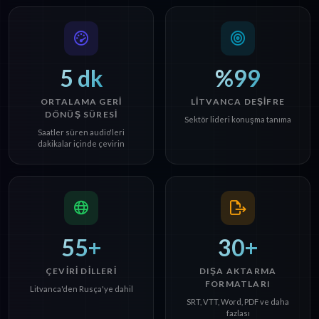
5 dk
%99
ORTALAMA GERI
LITVANCA DEŞIFRE
DÖNÜŞ SÜRESI
Sektör lideri konuşma tanıma
Saatler süren audio'leri
dakikalar içinde çevirin
55+
30+
ÇEVIRI DILLERI
DIŞA AKTARMA
FORMATLARI
Litvanca'den Rusça'ye dahil
SRT, VTT, Word, PDF ve daha
fazlası