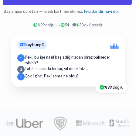
Başlaması ücretsiz — kredi kartı gerekmez.
Fiyatlandırmayı gör
%99 doğruluk
54+ dil
30 dk ücretsiz
kayit.mp3
Peki, bu işe nasıl başladığınızdan biraz bahseder
1
misiniz?
Tabii — aslında birkaç yıl önce, biz…
2
Çok ilginç. Peki sonra ne oldu?
1
%99 doğru