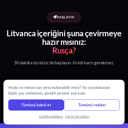
BAŞLAYIN
Litvanca içeriğini şuna çevirmeye
hazır mısınız:
Rusça?
30 dakika ücretsiz ile başlayın. Kredi kartı gerekmez.
Ücretsiz çevirmeye başla
Analiz ve reklam için çerez kullanabilir miyiz? Siz onaylamadan
hiçbir şey yüklenmez, gerekli çerezler açık kalır.
Fiyatlandırmayı görüntüle
Tümünü kabul et
Tümünü reddet
Bizimle sohbet edin
Gizlilik politikası
·
Çerez tercihleri