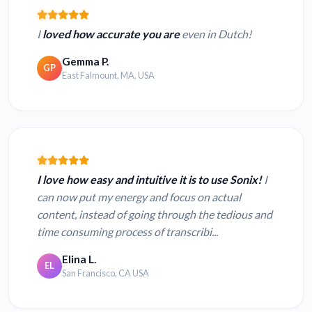
I
loved how accurate you are
even in Dutch!
Gemma P.
GP
East Falmount, MA, USA
I love how easy and intuitive it is to use Sonix!
I
can now put my energy and focus on actual
content, instead of going through the tedious and
time consuming process of transcribi...
Elina L.
EL
San Francisco, CA USA