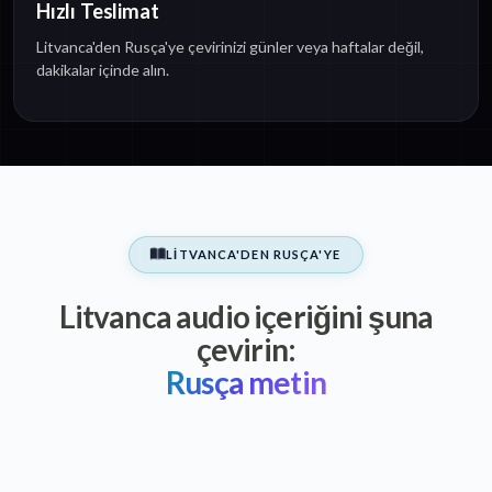
Hızlı Teslimat
Litvanca'den Rusça'ye çevirinizi günler veya haftalar değil,
dakikalar içinde alın.
LITVANCA'DEN RUSÇA'YE
Litvanca audio içeriğini şuna
çevirin:
Rusça metin