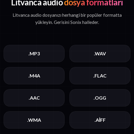
Litvanca audio
dosya formatları
Litvanca audio dosyanızı herhangi bir popüler formatta
yükleyin. Gerisini Sonix halleder.
.MP3
.WAV
.M4A
.FLAC
.AAC
.OGG
.WMA
.AIFF