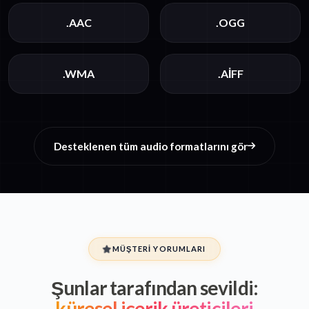
.AAC
.OGG
.WMA
.AIFF
Desteklenen tüm audio formatlarını gör
MÜŞTERI YORUMLARI
Şunlar tarafından sevildi:
küresel içerik üreticileri