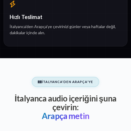
Hızlı Teslimat
İtalyanca'den Arapça'ye çevirinizi günler veya haftalar değil,
dakikalar içinde alın.
İTALYANCA'DEN ARAPÇA'YE
İtalyanca audio içeriğini şuna
çevirin:
Arapça metin