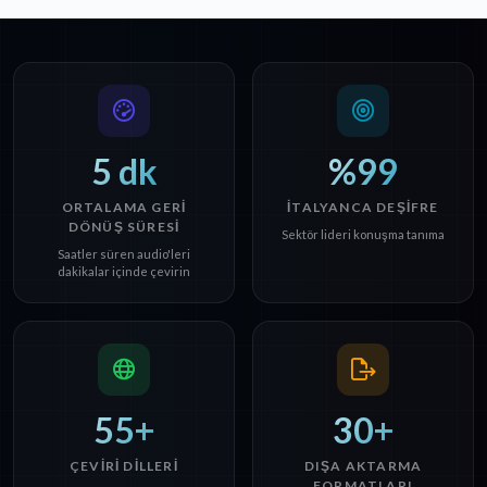
5 dk
%99
ORTALAMA GERI
İTALYANCA DEŞIFRE
DÖNÜŞ SÜRESI
Sektör lideri konuşma tanıma
Saatler süren audio'leri
dakikalar içinde çevirin
55+
30+
ÇEVIRI DILLERI
DIŞA AKTARMA
FORMATLARI