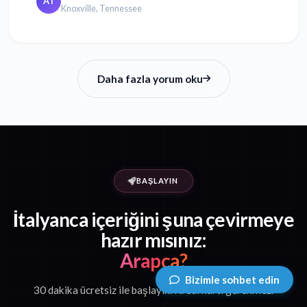
AT
Knoxville, Tennessee
Daha fazla yorum oku
BAŞLAYIN
İtalyanca içeriğini şuna çevirmeye
hazır mısınız:
Arapça?
Bizimle sohbet edin
30 dakika ücretsiz ile başlayın. Kredi kartı gerekmez.