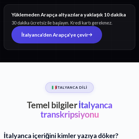
Yüklemeden Arapça altyazılara yaklaşık 10 dakika
30 dakika ücretsiz ile başlayın. Kredi kartı gerekmez.
İtalyanca'den Arapça'ye çevir
İTALYANCA DILI
Temel bilgiler
İtalyanca
transkripsiyonu
İtalyanca içeriğini kimler yazıya döker?