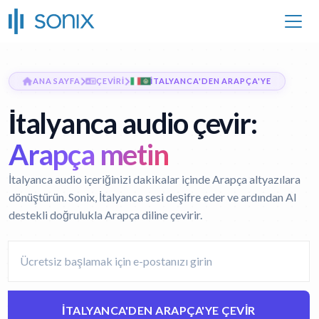
ANA SAYFA
ÇEVIRI
İTALYANCA'DEN ARAPÇA'YE
İtalyanca audio çevir:
Arapça metin
İtalyanca audio içeriğinizi dakikalar içinde Arapça altyazılara
dönüştürün. Sonix, İtalyanca sesi deşifre eder ve ardından AI
destekli doğrulukla Arapça diline çevirir.
İTALYANCA'DEN ARAPÇA'YE ÇEVIR