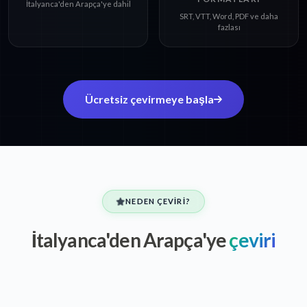
İtalyanca'den Arapça'ye dahil
SRT, VTT, Word, PDF ve daha
fazlası
Ücretsiz çevirmeye başla
NEDEN ÇEVIRI?
İtalyanca'den Arapça'ye
çeviri