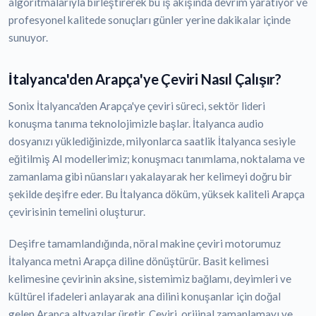
algoritmalarıyla birleştirerek bu iş akışında devrim yaratıyor ve
profesyonel kalitede sonuçları günler yerine dakikalar içinde
sunuyor.
İtalyanca'den Arapça'ye Çeviri Nasıl Çalışır?
Sonix İtalyanca'den Arapça'ye çeviri süreci, sektör lideri
konuşma tanıma teknolojimizle başlar. İtalyanca audio
dosyanızı yüklediğinizde, milyonlarca saatlik İtalyanca sesiyle
eğitilmiş AI modellerimiz; konuşmacı tanımlama, noktalama ve
zamanlama gibi nüansları yakalayarak her kelimeyi doğru bir
şekilde deşifre eder. Bu İtalyanca döküm, yüksek kaliteli Arapça
çevirisinin temelini oluşturur.
Deşifre tamamlandığında, nöral makine çeviri motorumuz
İtalyanca metni Arapça diline dönüştürür. Basit kelimesi
kelimesine çevirinin aksine, sistemimiz bağlamı, deyimleri ve
kültürel ifadeleri anlayarak ana dilini konuşanlar için doğal
gelen Arapça altyazılar üretir. Çeviri, orijinal zamanlamayı ve