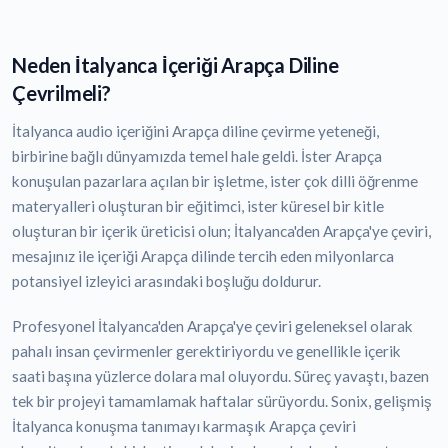
Neden İtalyanca İçeriği Arapça Diline
Çevrilmeli?
İtalyanca audio içeriğini Arapça diline çevirme yeteneği,
birbirine bağlı dünyamızda temel hale geldi. İster Arapça
konuşulan pazarlara açılan bir işletme, ister çok dilli öğrenme
materyalleri oluşturan bir eğitimci, ister küresel bir kitle
oluşturan bir içerik üreticisi olun; İtalyanca'den Arapça'ye çeviri,
mesajınız ile içeriği Arapça dilinde tercih eden milyonlarca
potansiyel izleyici arasındaki boşluğu doldurur.
Profesyonel İtalyanca'den Arapça'ye çeviri geleneksel olarak
pahalı insan çevirmenler gerektiriyordu ve genellikle içerik
saati başına yüzlerce dolara mal oluyordu. Süreç yavaştı, bazen
tek bir projeyi tamamlamak haftalar sürüyordu. Sonix, gelişmiş
İtalyanca konuşma tanımayı karmaşık Arapça çeviri