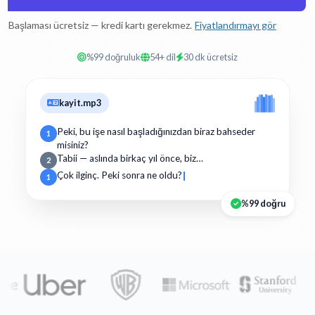
Başlaması ücretsiz — kredi kartı gerekmez.
Fiyatlandırmayı gör
%99 doğruluk
54+ dil
30 dk ücretsiz
kayit.mp3
Peki, bu işe nasıl başladığınızdan biraz bahseder
1
misiniz?
Tabii — aslında birkaç yıl önce, biz…
2
Çok ilginç. Peki sonra ne oldu?
1
%99 doğru