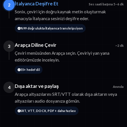
İtalyanca Deşifre Et
2
Ses saati başına 5–6 dk
Sonix, çeviri için doğru kaynak metin oluşturmak
amacıyla İtalyanca sesinizi deşifre eder.
%99 doğrulukta İtalyanca transkripsiyon
Arapça Diline Çevir
3
~2 dk
Çeviri menüsünden Arapça seçin. Çeviriyi yan yana
editörümüzde inceleyin.
55+ hedef dil
Dışa aktar ve paylaş
4
Anında
Arapça altyazılarını SRT/VTT olarak dışa aktarın veya
altyazıları audio dosyanıza gömün.
SRT, VTT, DOCX, PDF + daha fazlası