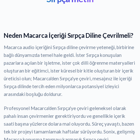
Neden Macarca İçeriği Sırpça Diline Çevrilmeli?
Macarca audio içeriğini Sırpça diline çevirme yeteneği, birbirine
bağlı dünyamızda temel hale geldi. İster Sırpça konuşulan
pazarlara açılan bir işletme, ister çok dilli öğrenme materyalleri
oluşturan bir eğitimci, ister küresel bir kitle oluşturan bir içerik
üreticisi olun; Macarca'den Sırpça'ye çeviri, mesajınız ile içeriği
Sırpça dilinde tercih eden milyonlarca potansiyel izleyici
arasındaki boşluğu doldurur.
Profesyonel Macarca'den Sırpça'ye çeviri geleneksel olarak
pahalı insan çevirmenler gerektiriyordu ve genellikle içerik
saati başına yüzlerce dolara mal oluyordu. Süreç yavaştı, bazen
tek bir projeyi tamamlamak haftalar sürüyordu. Sonix, gelişmiş
Macarca konuşma tanımayı karmaşık Sırpça çeviri