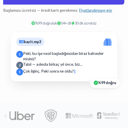
Başlaması ücretsiz — kredi kartı gerekmez.
Fiyatlandırmayı gör
%99 doğruluk
54+ dil
30 dk ücretsiz
kayit.mp3
Peki, bu işe nasıl başladığınızdan biraz bahseder
1
misiniz?
Tabii — aslında birkaç yıl önce, biz…
2
Çok ilginç. Peki sonra ne oldu?
1
%99 doğru