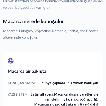
Hırvatistan'daki Macarca konuşan topluluklardan gelen aksan
ve bazı bölgesel söz varlığıdır.
Macarca nerede konuşulur
Macarca, Hungary, Vojvodina, Romania, Serbia, and Croatia
ülkelerinde konuşulur.
Macarca bir bakışta
dünya çapında ~13 milyon konuşan
KONUŞAN SAYISI
Latin alfabesi, Macarca aksan işaretleriyle
YAZI SISTEMI
genişletilmiş (á, é, í, ó, ö, ő, ú, ü, ű);
Macarcaya özgü çift aksanlı ő ve ű dahil