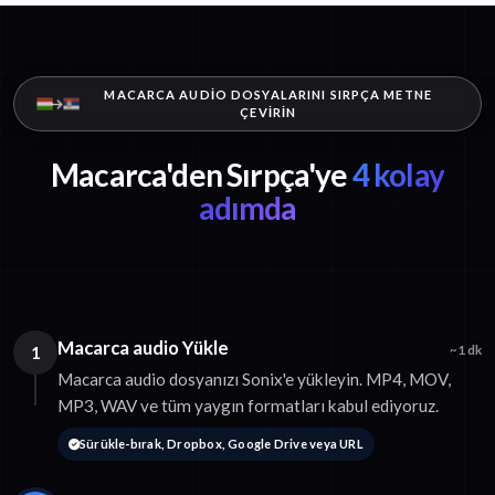
MACARCA AUDIO DOSYALARINI SIRPÇA METNE
ÇEVIRIN
Macarca'den Sırpça'ye
4 kolay
adımda
Macarca audio Yükle
1
~1 dk
Macarca audio dosyanızı Sonix'e yükleyin. MP4, MOV,
MP3, WAV ve tüm yaygın formatları kabul ediyoruz.
Sürükle-bırak, Dropbox, Google Drive veya URL