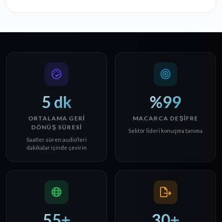
5 dk
%99
ORTALAMA GERI
MACARCA DEŞIFRE
DÖNÜŞ SÜRESI
Sektör lideri konuşma tanıma
Saatler süren audio'leri
dakikalar içinde çevirin
55+
30+