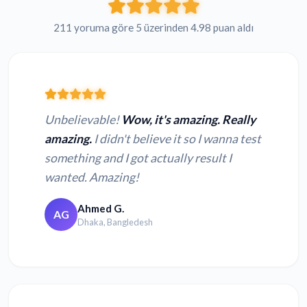
211 yoruma göre 5 üzerinden 4.98 puan aldı
Unbelievable!
Wow, it's amazing. Really
amazing.
I didn't believe it so I wanna test
something and I got actually result I
wanted. Amazing!
Ahmed G.
AG
Dhaka, Bangledesh