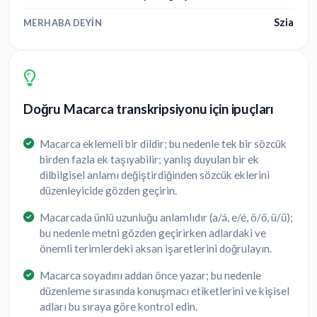
Szia
MERHABA DEYIN
Doğru Macarca transkripsiyonu için ipuçları
Macarca eklemeli bir dildir; bu nedenle tek bir sözcük
birden fazla ek taşıyabilir; yanlış duyulan bir ek
dilbilgisel anlamı değiştirdiğinden sözcük eklerini
düzenleyicide gözden geçirin.
Macarcada ünlü uzunluğu anlamlıdır (a/á, e/é, ö/ő, ü/ű);
bu nedenle metni gözden geçirirken adlardaki ve
önemli terimlerdeki aksan işaretlerini doğrulayın.
Macarca soyadını addan önce yazar; bu nedenle
düzenleme sırasında konuşmacı etiketlerini ve kişisel
adları bu sıraya göre kontrol edin.