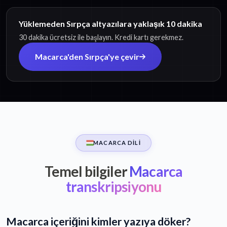
Yüklemeden Sırpça altyazılara yaklaşık 10 dakika
30 dakika ücretsiz ile başlayın. Kredi kartı gerekmez.
Macarca'den Sırpça'ye çevir
MACARCA DILI
Temel bilgiler
Macarca
transkripsiyonu
Macarca içeriğini kimler yazıya döker?