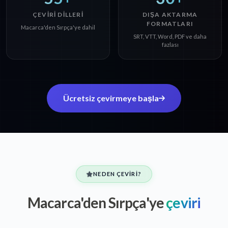
ÇEVIRI DILLERI
DIŞA AKTARMA
FORMATLARI
Macarca'den Sırpça'ye dahil
SRT, VTT, Word, PDF ve daha
fazlası
Ücretsiz çevirmeye başla
NEDEN ÇEVIRI?
Macarca'den Sırpça'ye
çeviri