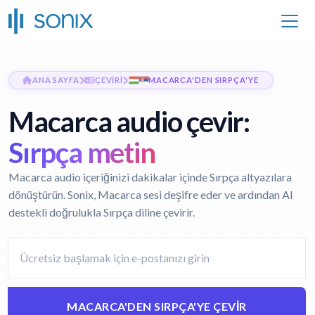
ANA SAYFA
ÇEVIRI
MACARCA'DEN SIRPÇA'YE
Macarca audio çevir:
Sırpça metin
Macarca audio içeriğinizi dakikalar içinde Sırpça altyazılara
dönüştürün. Sonix, Macarca sesi deşifre eder ve ardından AI
destekli doğrulukla Sırpça diline çevirir.
MACARCA'DEN SIRPÇA'YE ÇEVIR