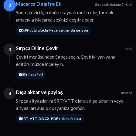
Macarca Deşifre Et
2
Ses saati başına 5–6 dk
Sonix, çeviri için doğru kaynak metin oluşturmak
amacıyla Macarca sesinizi deşifre eder.
%99 doğrulukta Macarca transkripsiyon
Sırpça Diline Çevir
3
~2 dk
Çeviri menüsünden Sırpça seçin. Çeviriyi yan yana
editörümüzde inceleyin.
55+ hedef dil
Dışa aktar ve paylaş
4
Anında
Sırpça altyazılarını SRT/VTT olarak dışa aktarın veya
altyazıları audio dosyanıza gömün.
SRT, VTT, DOCX, PDF + daha fazlası