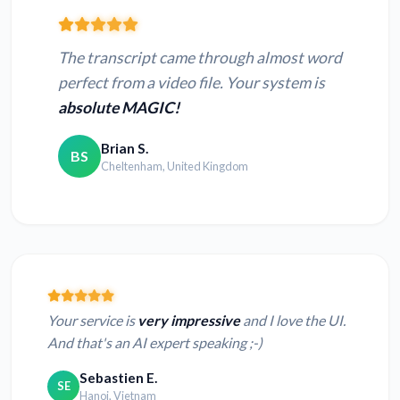
The transcript came through almost word
perfect from a video file. Your system is
absolute MAGIC!
Brian S.
BS
Cheltenham, United Kingdom
Your service is
very impressive
and I love the UI.
And that's an AI expert speaking ;-)
Sebastien E.
SE
Hanoi, Vietnam