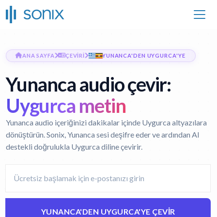
ANA SAYFA
ÇEVIRI
YUNANCA'DEN UYGURCA'YE
Yunanca audio çevir:
Uygurca metin
Yunanca audio içeriğinizi dakikalar içinde Uygurca altyazılara
dönüştürün. Sonix, Yunanca sesi deşifre eder ve ardından AI
destekli doğrulukla Uygurca diline çevirir.
YUNANCA'DEN UYGURCA'YE ÇEVIR