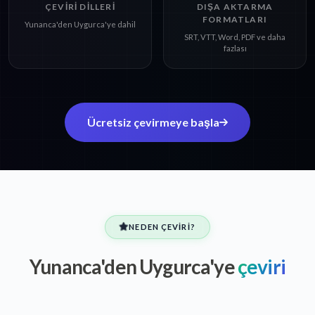
ÇEVIRI DILLERI
DIŞA AKTARMA
FORMATLARI
Yunanca'den Uygurca'ye dahil
SRT, VTT, Word, PDF ve daha
fazlası
Ücretsiz çevirmeye başla
NEDEN ÇEVIRI?
Yunanca'den Uygurca'ye
çeviri