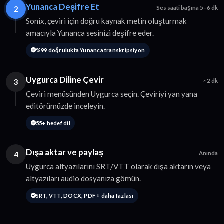
Yunanca Deşifre Et
2
Ses saati başına 5–6 dk
Sonix, çeviri için doğru kaynak metin oluşturmak
amacıyla Yunanca sesinizi deşifre eder.
%99 doğrulukta Yunanca transkripsiyon
Uygurca Diline Çevir
3
~2 dk
Çeviri menüsünden Uygurca seçin. Çeviriyi yan yana
editörümüzde inceleyin.
55+ hedef dil
Dışa aktar ve paylaş
4
Anında
Uygurca altyazılarını SRT/VTT olarak dışa aktarın veya
altyazıları audio dosyanıza gömün.
SRT, VTT, DOCX, PDF + daha fazlası