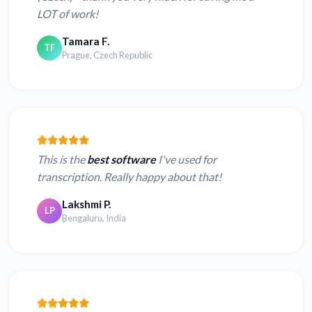
LOT of work!
Tamara F.
TF
Prague, Czech Republic
This is the
best software
I've used for
transcription. Really happy about that!
Lakshmi P.
LP
Bengaluru, India