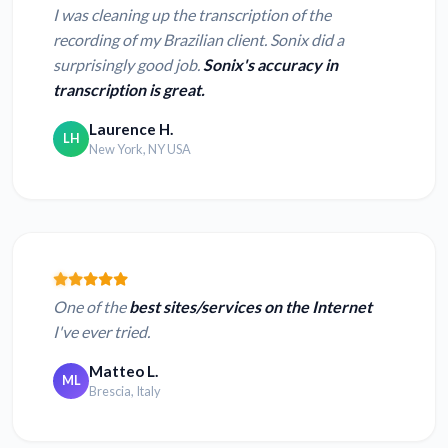
I was cleaning up the transcription of the
recording of my Brazilian client. Sonix did a
surprisingly good job.
Sonix's accuracy in
transcription is great.
Laurence H.
LH
New York, NY USA
One of the
best sites/services on the Internet
I've ever tried.
Matteo L.
ML
Brescia, Italy