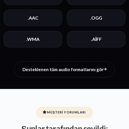
.AAC
.OGG
.WMA
.AIFF
Desteklenen tüm audio formatlarını gör
MÜŞTERI YORUMLARI
Şunlar tarafından sevildi: