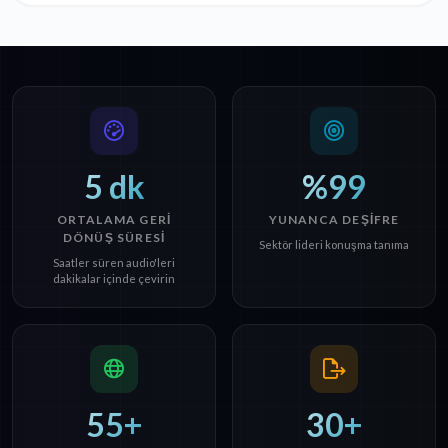
5 dk
%99
ORTALAMA GERI
YUNANCA DEŞIFRE
DÖNÜŞ SÜRESI
Sektör lideri konuşma tanıma
Saatler süren audio'leri
dakikalar içinde çevirin
55+
30+