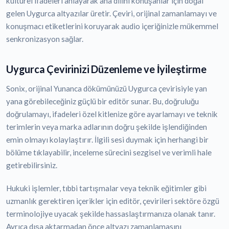
kültürel ifadeleri anlayarak ana dilini konuşanlar için doğal
gelen Uygurca altyazılar üretir. Çeviri, orijinal zamanlamayı ve
konuşmacı etiketlerini koruyarak audio içeriğinizle mükemmel
senkronizasyon sağlar.
Uygurca Çevirinizi Düzenleme ve İyileştirme
Sonix, orijinal Yunanca dökümünüzü Uygurca çevirisiyle yan
yana görebileceğiniz güçlü bir editör sunar. Bu, doğruluğu
doğrulamayı, ifadeleri özel kitlenize göre ayarlamayı ve teknik
terimlerin veya marka adlarının doğru şekilde işlendiğinden
emin olmayı kolaylaştırır. İlgili sesi duymak için herhangi bir
bölüme tıklayabilir, inceleme sürecini sezgisel ve verimli hale
getirebilirsiniz.
Hukuki işlemler, tıbbi tartışmalar veya teknik eğitimler gibi
uzmanlık gerektiren içerikler için editör, çevirileri sektöre özgü
terminolojiye uyacak şekilde hassaslaştırmanıza olanak tanır.
Ayrıca dışa aktarmadan önce altyazı zamanlamasını