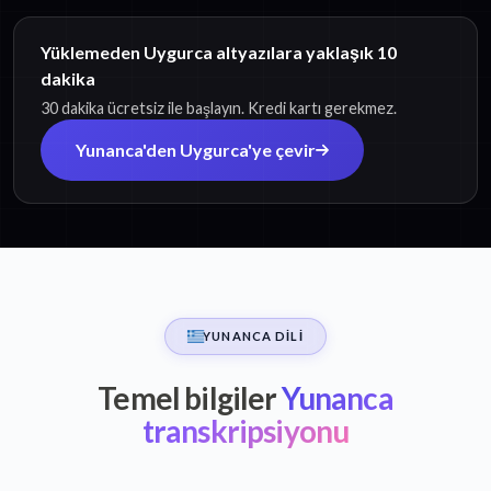
Yüklemeden Uygurca altyazılara yaklaşık 10
dakika
30 dakika ücretsiz ile başlayın. Kredi kartı gerekmez.
Yunanca'den Uygurca'ye çevir
YUNANCA DILI
Temel bilgiler
Yunanca
transkripsiyonu