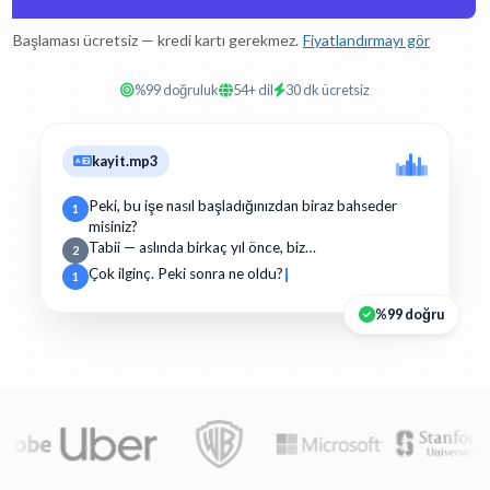
Başlaması ücretsiz — kredi kartı gerekmez.
Fiyatlandırmayı gör
%99 doğruluk
54+ dil
30 dk ücretsiz
kayit.mp3
Peki, bu işe nasıl başladığınızdan biraz bahseder
1
misiniz?
Tabii — aslında birkaç yıl önce, biz…
2
Çok ilginç. Peki sonra ne oldu?
1
%99 doğru