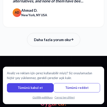
alternatives, and none of them have bee...
Ahmad D.
AD
New York, NY USA
Daha fazla yorum oku
Analiz ve reklam için çerez kullanabilir miyiz? Siz onaylamadan
BAŞLAYIN
hiçbir şey yüklenmez, gerekli çerezler açık kalır.
Yunanca içeriğini şuna çevirmeye
Tümünü kabul et
Tümünü reddet
hazır mısınız:
Bizimle sohbet edin
Gizlilik politikası
·
Çerez tercihleri
Uygurca?