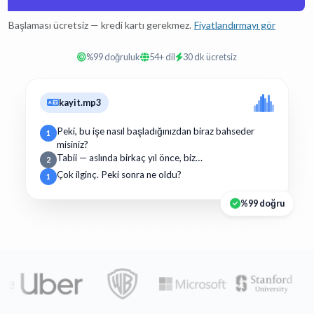
Başlaması ücretsiz — kredi kartı gerekmez.
Fiyatlandırmayı gör
%99 doğruluk
54+ dil
30 dk ücretsiz
kayit.mp3
Peki, bu işe nasıl başladığınızdan biraz bahseder
1
misiniz?
Tabii — aslında birkaç yıl önce, biz…
2
Çok ilginç. Peki sonra ne oldu?
1
%99 doğru