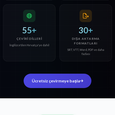
55+
30+
ÇEVIRI DILLERI
DIŞA AKTARMA
FORMATLARI
İngilizce'den Hırvatça'ye dahil
SRT, VTT, Word, PDF ve daha
fazlası
Ücretsiz çevirmeye başla