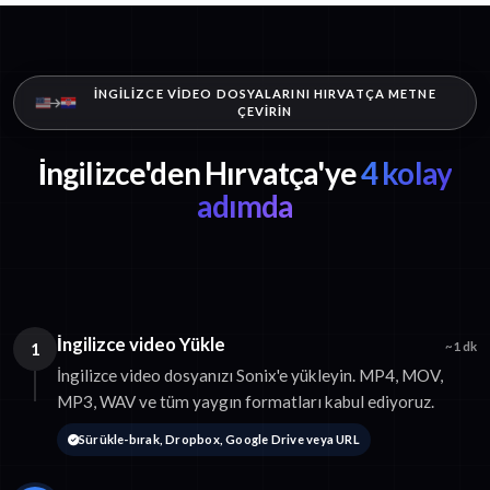
İNGILIZCE VIDEO DOSYALARINI HIRVATÇA METNE
ÇEVIRIN
İngilizce'den Hırvatça'ye
4 kolay
adımda
İngilizce video Yükle
1
~1 dk
İngilizce video dosyanızı Sonix'e yükleyin. MP4, MOV,
MP3, WAV ve tüm yaygın formatları kabul ediyoruz.
Sürükle-bırak, Dropbox, Google Drive veya URL