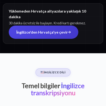
Yüklemeden Hırvatça altyazılara yaklaşık 10
dakika
30 dakika ücretsiz ile başlayın. Kredi kartı gerekmez.
İngilizce'den Hırvatça'ye çevir
İNGILIZCE DILI
Temel bilgiler
İngilizce
transkripsiyonu