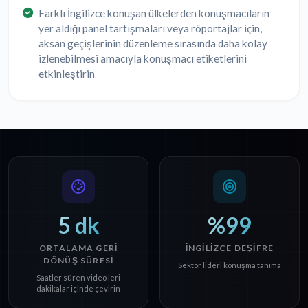
Farklı İngilizce konuşan ülkelerden konuşmacıların
yer aldığı panel tartışmaları veya röportajlar için,
aksan geçişlerinin düzenleme sırasında daha kolay
izlenebilmesi amacıyla konuşmacı etiketlerini
etkinleştirin
5 dk
%99
ORTALAMA GERI
İNGILIZCE DEŞIFRE
DÖNÜŞ SÜRESI
Sektör lideri konuşma tanıma
Saatler süren video'leri
dakikalar içinde çevirin