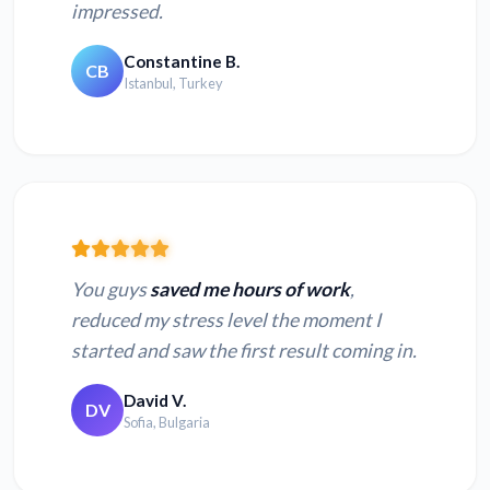
impressed.
Constantine B.
CB
Istanbul, Turkey
You guys
saved me hours of work
,
reduced my stress level the moment I
started and saw the first result coming in.
David V.
DV
Sofia, Bulgaria