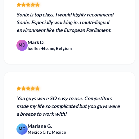
Sonix is top class.
I would highly recommend
Sonix. Especially working in a multi-lingual
environment like the European Parliament.
Mark D.
MD
Ixelles-Elsene, Belgium
You guys were
SO easy to use.
Competitors
made my life so complicated but you guys were
a breeze to work with!
Mariana G.
MG
Mexico City, Mexico