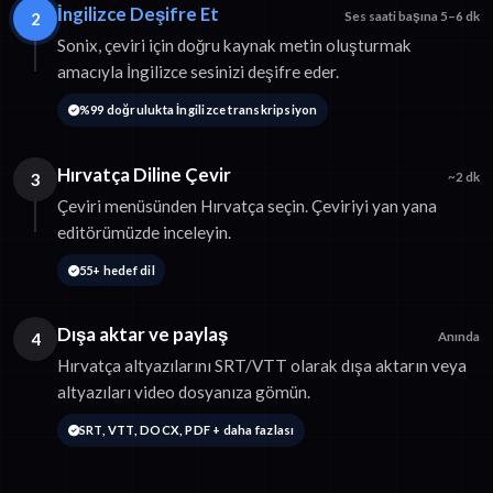
İngilizce Deşifre Et
2
Ses saati başına 5–6 dk
Sonix, çeviri için doğru kaynak metin oluşturmak
amacıyla İngilizce sesinizi deşifre eder.
%99 doğrulukta İngilizce transkripsiyon
Hırvatça Diline Çevir
3
~2 dk
Çeviri menüsünden Hırvatça seçin. Çeviriyi yan yana
editörümüzde inceleyin.
55+ hedef dil
Dışa aktar ve paylaş
4
Anında
Hırvatça altyazılarını SRT/VTT olarak dışa aktarın veya
altyazıları video dosyanıza gömün.
SRT, VTT, DOCX, PDF + daha fazlası