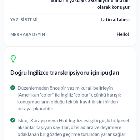
bunların yaklaşık 380 milyonu ana dili
olarak konuşur
Latin alfabesi
YAZI SISTEMI
Hello!
MERHABA DEYIN
Doğru İngilizce transkripsiyonu için ipuçları
Düzenlemeden önce bir yazım kuralı belirleyin
(Amerikan "color" ile İngiliz "colour"), çünkü karışık
konuşmacıların olduğu tek bir kayıt ikisini birden
ortaya çıkarabilir
İskoç, Karayip veya Hint İngilizcesi gibi güçlü bölgesel
aksanlar taşıyan kayıtlar, özel adlara ve deyimlere
odaklanan bir gözden geçirme turundan yarar sağlar