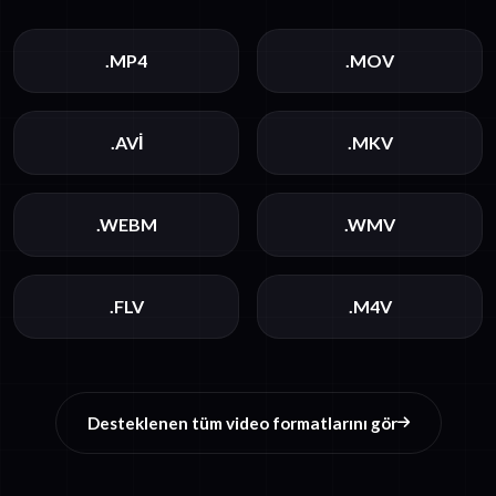
.MP4
.MOV
.AVI
.MKV
.WEBM
.WMV
.FLV
.M4V
Desteklenen tüm video formatlarını gör