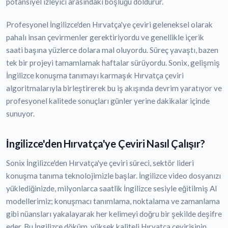
potansiyel izleyici arasındaki boşluğu doldurur.
Profesyonel İngilizce'den Hırvatça'ye çeviri geleneksel olarak
pahalı insan çevirmenler gerektiriyordu ve genellikle içerik
saati başına yüzlerce dolara mal oluyordu. Süreç yavaştı, bazen
tek bir projeyi tamamlamak haftalar sürüyordu. Sonix, gelişmiş
İngilizce konuşma tanımayı karmaşık Hırvatça çeviri
algoritmalarıyla birleştirerek bu iş akışında devrim yaratıyor ve
profesyonel kalitede sonuçları günler yerine dakikalar içinde
sunuyor.
İngilizce'den Hırvatça'ye Çeviri Nasıl Çalışır?
Sonix İngilizce'den Hırvatça'ye çeviri süreci, sektör lideri
konuşma tanıma teknolojimizle başlar. İngilizce video dosyanızı
yüklediğinizde, milyonlarca saatlik İngilizce sesiyle eğitilmiş AI
modellerimiz; konuşmacı tanımlama, noktalama ve zamanlama
gibi nüansları yakalayarak her kelimeyi doğru bir şekilde deşifre
eder. Bu İngilizce döküm, yüksek kaliteli Hırvatça çevirisinin