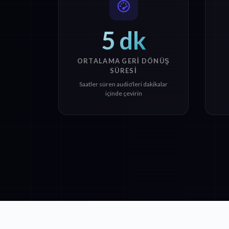
5 dk
ORTALAMA GERI DÖNÜŞ
SÜRESI
Saatler süren audio'leri dakikalar
içinde çevirin