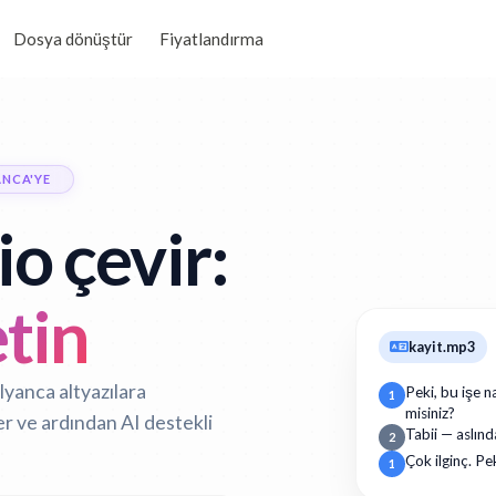
Dosya dönüştür
Fiyatlandırma
ANCA'YE
io çevir:
tin
kayit.mp3
alyanca altyazılara
Peki, bu işe n
1
misiniz?
er ve ardından AI destekli
Tabii — aslınd
2
Çok ilginç. Pe
1