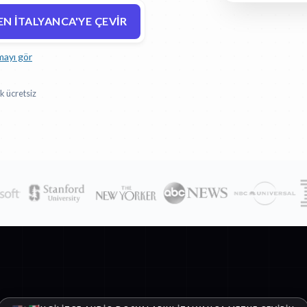
EN İTALYANCA'YE ÇEVIR
mayı gör
k ücretsiz