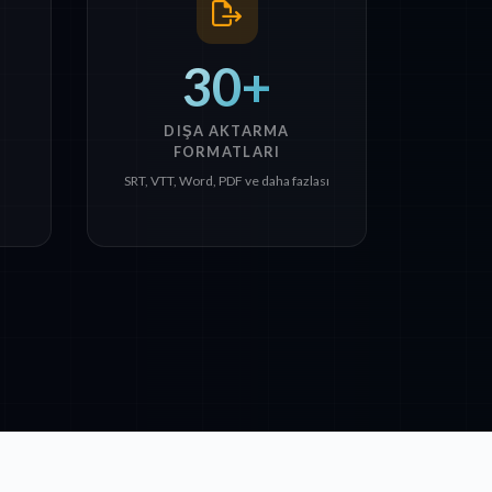
30+
DIŞA AKTARMA
FORMATLARI
SRT, VTT, Word, PDF ve daha fazlası