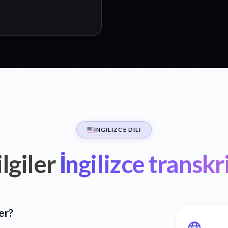
İNGILIZCE DILI
lgiler
İngilizce transk
er?