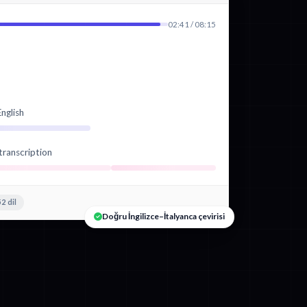
02:41 / 08:15
nglish
transcription
2 dil
Doğru İngilizce–İtalyanca çevirisi