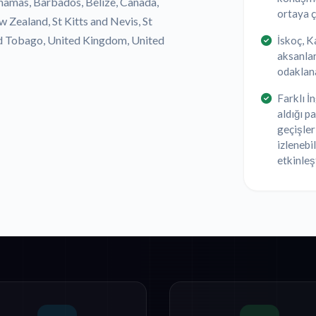
ahamas, Barbados, Belize, Canada,
ortaya ç
 Zealand, St Kitts and Nevis, St
and Tobago, United Kingdom, United
İskoç, K
aksanlar
odaklan
Farklı İ
aldığı p
geçişler
izlenebi
etkinleş