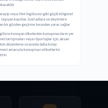
ıkarabilir
arayip veya Hint İngilizcesi gibi güçlü bölgesel
 taşıyan kayıtlar, özel adlara ve deyimlere
an bir gözden geçirme turundan yarar sağlar
ngilizce konuşan ülkelerden konuşmacıların yer
anel tartışmaları veya röportajlar için, aksan
inin düzenleme sırasında daha kolay
lmesi amacıyla konuşmacı etiketlerini
tirin