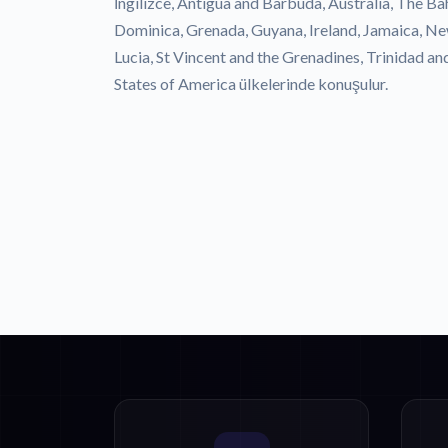
İngilizce, Antigua and Barbuda, Australia, The B
Dominica, Grenada, Guyana, Ireland, Jamaica, New
Lucia, St Vincent and the Grenadines, Trinidad 
States of America ülkelerinde konuşulur.