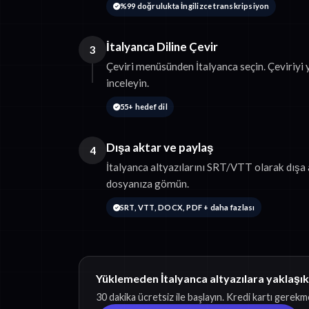
%99 doğrulukta İngilizce transkripsiyon
İtalyanca Diline Çevir
3
Çeviri menüsünden İtalyanca seçin. Çeviriyi
inceleyin.
55+ hedef dil
Dışa aktar ve paylaş
4
İtalyanca altyazılarını SRT/VTT olarak dışa 
dosyanıza gömün.
SRT, VTT, DOCX, PDF + daha fazlası
Yüklemeden İtalyanca altyazılara yaklaşık
30 dakika ücretsiz ile başlayın. Kredi kartı gerekm