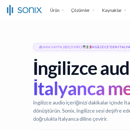
Ürün
Çözümler
Kaynaklar
ANA SAYFA
ÇEVIRI
İNGILIZCE'DEN İTALY
İngilizce aud
İtalyanca me
İngilizce audio içeriğinizi dakikalar içinde İt
dönüştürün. Sonix, İngilizce sesi deşifre ed
doğrulukla İtalyanca diline çevirir.