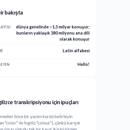
bir bakışta
dünya genelinde ~1,5 milyar konuşur;
AYISI
bunların yaklaşık 380 milyonu ana dili
olarak konuşur
Latin alfabesi
MI
Hello!
EYIN
lizce transkripsiyonu için ipuçları
eden önce bir yazım kuralı belirleyin
n "color" ile İngiliz "colour"), çünkü karışık
ıların olduğu tek bir kayıt ikisini birden