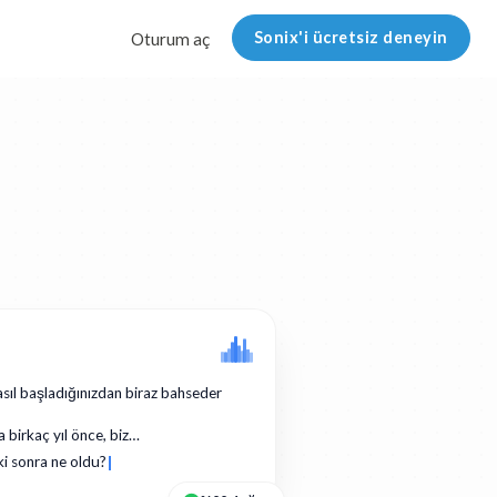
Sonix'i ücretsiz deneyin
Oturum aç
asıl başladığınızdan biraz bahseder
a birkaç yıl önce, biz…
ki sonra ne oldu?