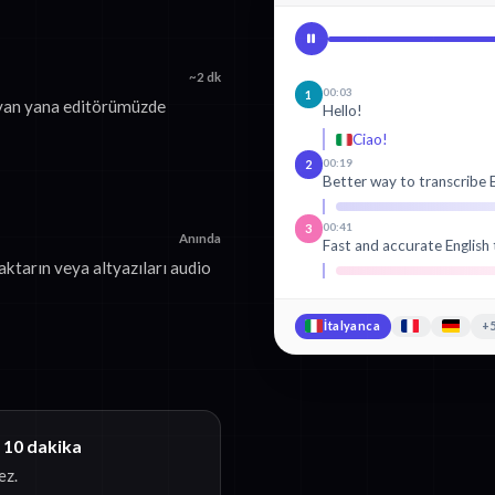
~2 dk
00:03
1
 yan yana editörümüzde
Hello!
Ciao!
00:19
2
Better way to transcribe E
00:41
3
Anında
Fast and accurate English 
aktarın veya altyazıları audio
İtalyanca
+5
 10 dakika
ez.