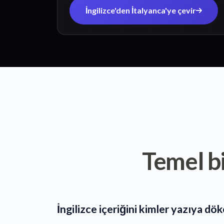
İngilizce'den İtalyanca'ye çevir
Temel bi
İngilizce içeriğini kimler yazıya dök