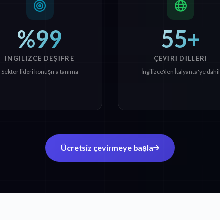
%99
55+
İNGILIZCE DEŞIFRE
ÇEVIRI DILLERI
Sektör lideri konuşma tanıma
İngilizce'den İtalyanca'ye dahil
Ücretsiz çevirmeye başla