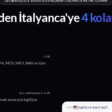
İNGILIZCE AUDIO DOSYALARINI İTALYANCA METNE ÇEVIRIN
'den İtalyanca'ye
4 kol
~1 dk
. MP4, MOV, MP3, WAV ve tüm
Ses saati başına 5–6 dk
rmak amacıyla İngilizce
ingilizce-kayit.mp3