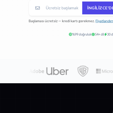
İNGILIZCE'D
Başlaması ücretsiz — kredi kartı gerekmez.
Fiyatlandır
%99 doğruluk
54+ dil
30 d