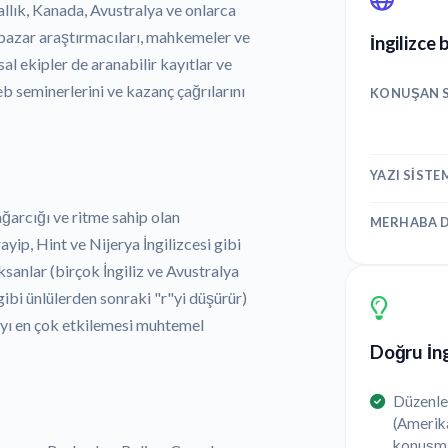
rallık, Kanada, Avustralya ve onlarca
 pazar araştırmacıları, mahkemeler ve
İngilizce 
sal ekipler de aranabilir kayıtlar ve
web seminerlerini ve kazanç çağrılarını
KONUŞAN S
YAZI SISTE
ağarcığı ve ritme sahip olan
MERHABA D
ayip, Hint ve Nijerya İngilizcesi gibi
sanlar (birçok İngiliz ve Avustralya
gibi ünlülerden sonraki "r"yi düşürür)
ayı en çok etkilemesi muhtemel
Doğru İngi
Düzenlem
(Amerika
konuşmac