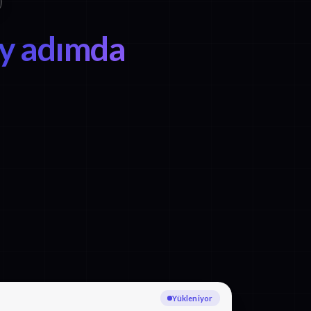
ay adımda
İngilizce yazıya dökülüyor