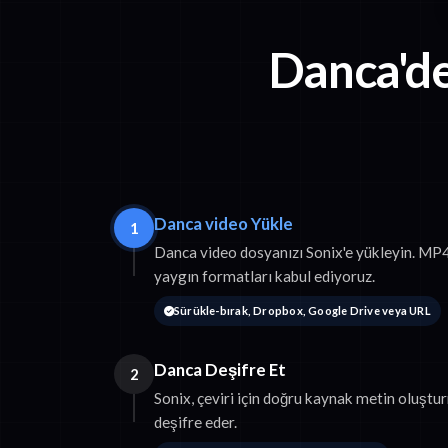
Danca'de
Danca video Yükle
1
Danca video dosyanızı Sonix'e yükleyin. M
yaygın formatları kabul ediyoruz.
Sürükle-bırak, Dropbox, Google Drive veya URL
Danca Deşifre Et
2
Sonix, çeviri için doğru kaynak metin oluşt
deşifre eder.