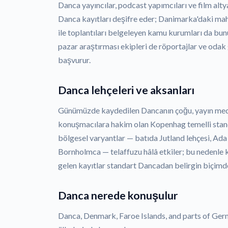
Danca yayıncılar, podcast yapımcıları ve film altyaz
Danca kayıtları deşifre eder; Danimarka'daki ma
ile toplantıları belgeleyen kamu kurumları da bunu
pazar araştırması ekipleri de röportajlar ve odak
başvurur.
Danca lehçeleri ve aksanları
Günümüzde kaydedilen Dancanın çoğu, yayın medy
konuşmacılara hakim olan Kopenhag temelli standa
bölgesel varyantlar — batıda Jutland lehçesi, Ad
Bornholmca — telaffuzu hâlâ etkiler; bu nedenle 
gelen kayıtlar standart Dancadan belirgin biçimde 
Danca nerede konuşulur
Danca, Denmark, Faroe Islands, and parts of Ger