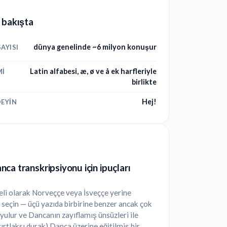
 bakışta
dünya genelinde ~6 milyon konuşur
AYISI
Latin alfabesi, æ, ø ve å ek harfleriyle
MI
birlikte
Hej!
EYIN
ca transkripsiyonu için ipuçları
li olarak Norveççe veya İsveççe yerine
seçin — üçü yazıda birbirine benzer ancak çok
uyulur ve Dancanın zayıflamış ünsüzleri ile
gırtlaksı durak) Danca üzerine eğitilmiş bir