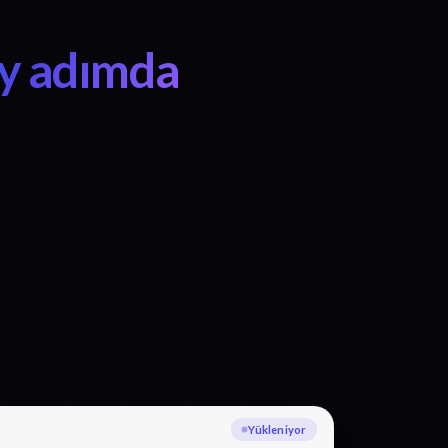
ay adımda
Danca yazıya dökülüyor