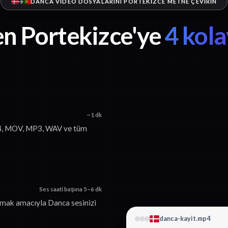
DANCA VIDEO DOSYALARINI PORTEKIZCE METNE ÇEVIRIN
n Portekizce'ye
4 kol
~1 dk
P4, MOV, MP3, WAV ve tüm
Ses saati başına 5–6 dk
urmak amacıyla Danca sesinizi
danca-kayit.mp4