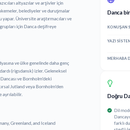
ıcıları altyazılar ve arşivler için
hkemeler, belediyeler ve duruşmalar
Danca bir
 yapar. Üniversite araştırmacıları ve
 grupları için Danca deşifreye
KONUŞAN S
YAZI SISTE
MERHABA D
asına ve ülke genelinde daha genç
rdı (rigsdansk) izler. Geleneksel
a Dancası ve Bornholm'deki
kırsal Jutland veya Bornholm'den
ayrılabilir.
Doğru Dan
Dil mode
Dancayı 
many, Greenland, and Iceland
farklı d
stød'ü (