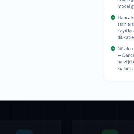
model ge
Danca k
sınırlar
kayıtlar
dikkatle
Gözden g
— Danca,
halvfjer
kullanır.