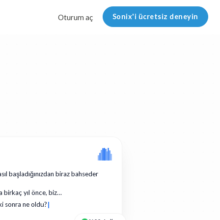
Sonix'i ücretsiz deneyin
Oturum aç
asıl başladığınızdan biraz bahseder
a birkaç yıl önce, biz…
ki sonra ne oldu?