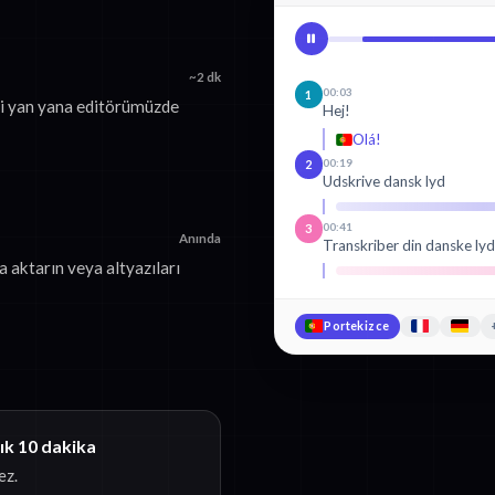
~2 dk
00:03
1
yi yan yana editörümüzde
Hej!
Olá!
00:19
2
Udskrive dansk lyd
00:41
3
Anında
Transkriber din danske ly
 aktarın veya altyazıları
Portekizce
ık 10 dakika
ez.