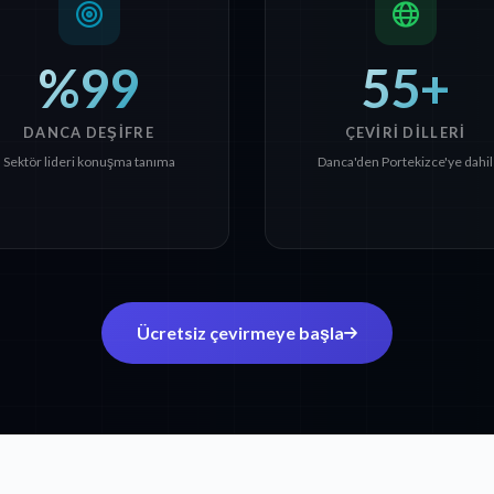
%99
55+
DANCA DEŞIFRE
ÇEVIRI DILLERI
Sektör lideri konuşma tanıma
Danca'den Portekizce'ye dahil
Ücretsiz çevirmeye başla