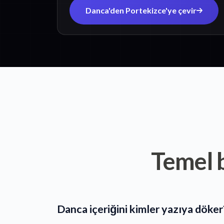
Danca'den Portekizce'ye çevir
Temel b
Danca içeriğini kimler yazıya döker