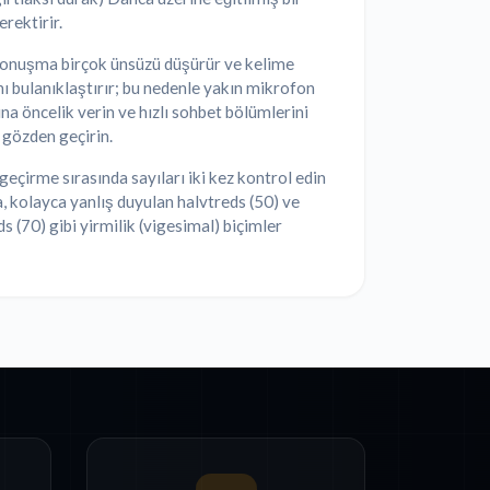
rektirir.
onuşma birçok ünsüzü düşürür ve kelime
ını bulanıklaştırır; bu nedenle yakın mikrofon
ına öncelik verin ve hızlı sohbet bölümlerini
 gözden geçirin.
eçirme sırasında sayıları iki kez kontrol edin
 kolayca yanlış duyulan halvtreds (50) ve
ds (70) gibi yirmilik (vigesimal) biçimler