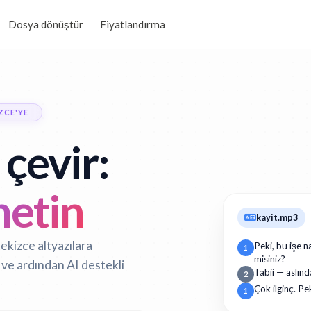
Dosya dönüştür
Fiyatlandırma
ZCE'YE
çevir:
metin
kayit.mp3
ekizce altyazılara
Peki, bu işe n
1
misiniz?
 ve ardından AI destekli
Tabii — aslınd
2
Çok ilginç. Pe
1