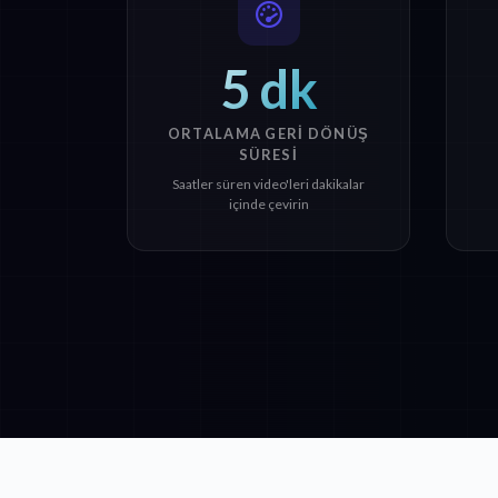
5 dk
ORTALAMA GERI DÖNÜŞ
SÜRESI
Saatler süren video'leri dakikalar
içinde çevirin