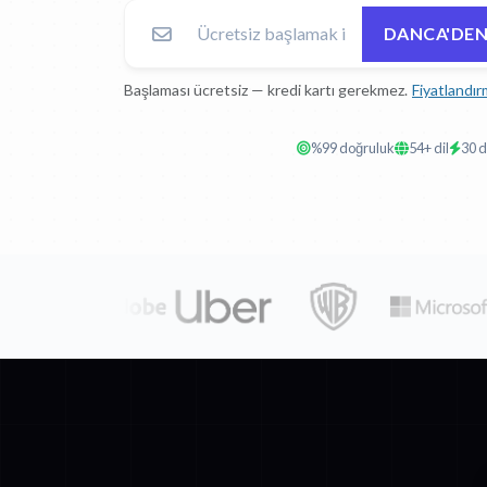
DANCA'DEN
Başlaması ücretsiz — kredi kartı gerekmez.
Fiyatlandır
%99 doğruluk
54+ dil
30 d