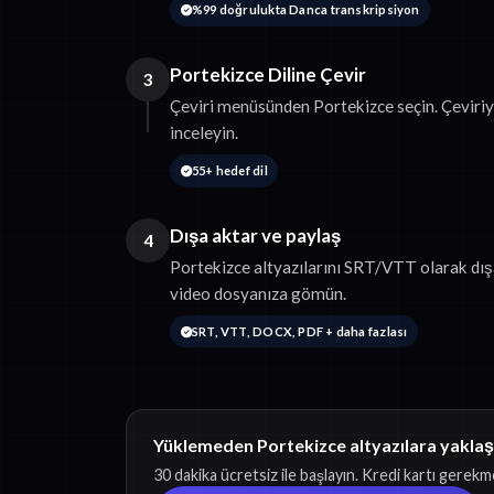
%99 doğrulukta Danca transkripsiyon
Portekizce Diline Çevir
3
Çeviri menüsünden Portekizce seçin. Çeviri
inceleyin.
55+ hedef dil
Dışa aktar ve paylaş
4
Portekizce altyazılarını SRT/VTT olarak dışa
video dosyanıza gömün.
SRT, VTT, DOCX, PDF + daha fazlası
Yüklemeden Portekizce altyazılara yaklaş
30 dakika ücretsiz ile başlayın. Kredi kartı gerekm