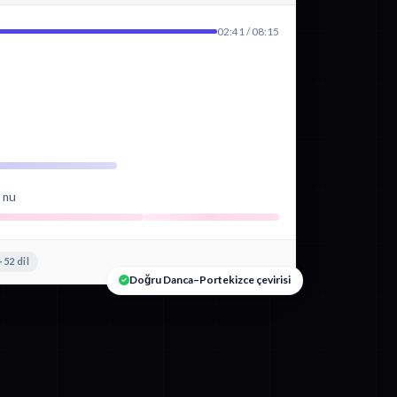
02:41 / 08:15
d nu
+52 dil
Doğru Danca–Portekizce çevirisi