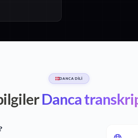
DANCA DILI
ilgiler
Danca transkri
?