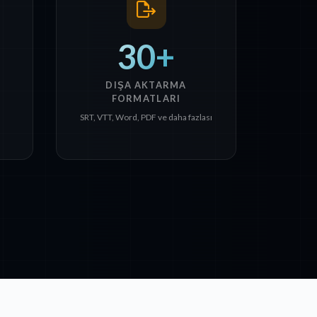
30+
DIŞA AKTARMA
FORMATLARI
SRT, VTT, Word, PDF ve daha fazlası