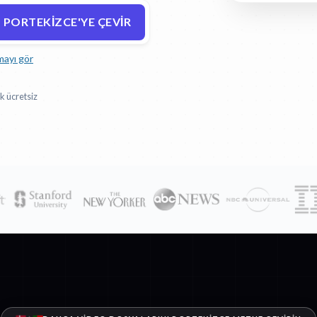
 PORTEKIZCE'YE ÇEVIR
mayı gör
k ücretsiz