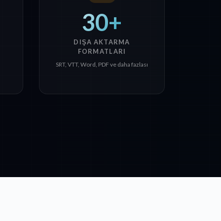
30+
DIŞA AKTARMA
FORMATLARI
SRT, VTT, Word, PDF ve daha fazlası