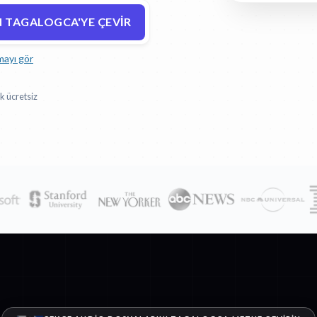
 TAGALOGCA'YE ÇEVIR
mayı gör
k ücretsiz