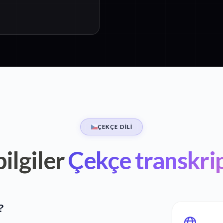
ÇEKÇE DILI
ilgiler
Çekçe transkri
?