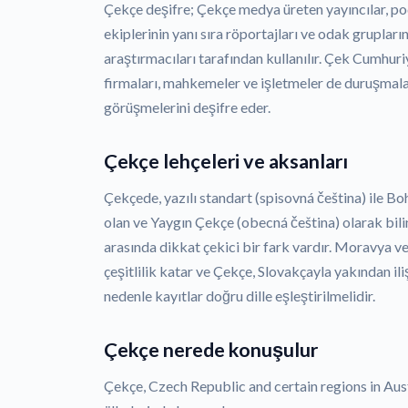
Çekçe deşifre; Çekçe medya üreten yayıncılar, po
ekiplerinin yanı sıra röportajları ve odak grupları
araştırmacıları tarafından kullanılır. Çek Cumhur
firmaları, mahkemeler ve işletmeler de duruşmalar
görüşmelerini deşifre eder.
Çekçe lehçeleri ve aksanları
Çekçede, yazılı standart (spisovná čeština) ile
olan ve Yaygın Çekçe (obecná čeština) olarak bi
arasında dikkat çekici bir fark vardır. Moravya ve
çeşitlilik katar ve Çekçe, Slovakçayla yakından ili
nedenle kayıtlar doğru dille eşleştirilmelidir.
Çekçe nerede konuşulur
Çekçe, Czech Republic and certain regions in Aus