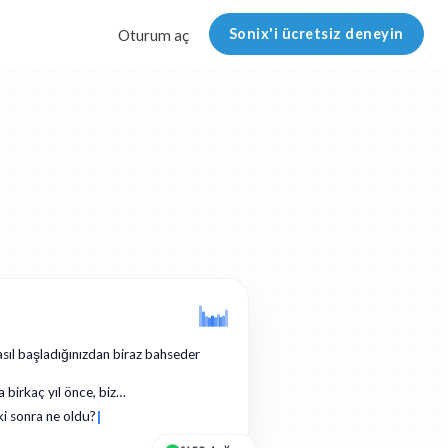
Sonix'i ücretsiz deneyin
Oturum aç
asıl başladığınızdan biraz bahseder
a birkaç yıl önce, biz…
ki sonra ne oldu?