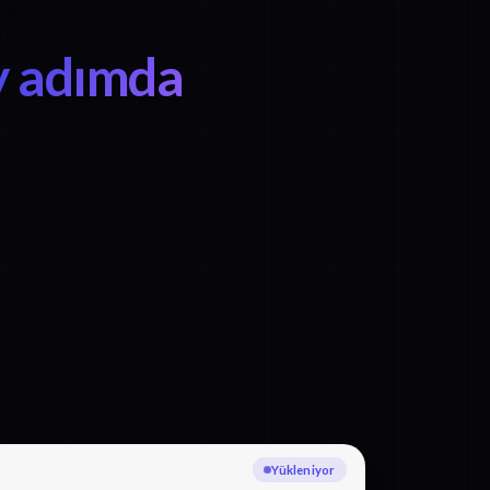
y adımda
Çekçe yazıya dökülüyor