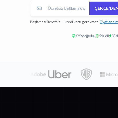
ÇEKÇE'DEN
Başlaması ücretsiz — kredi kartı gerekmez.
Fiyatlandır
%99 doğruluk
54+ dil
30 d