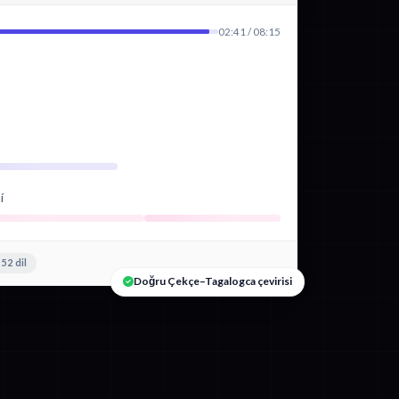
02:41 / 08:15
í
52 dil
Doğru Çekçe–Tagalogca çevirisi