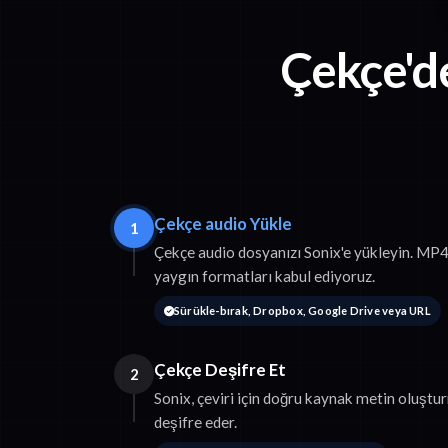
Çekçe'd
Çekçe audio Yükle
1
Çekçe audio dosyanızı Sonix'e yükleyin. M
yaygın formatları kabul ediyoruz.
Sürükle-bırak, Dropbox, Google Drive veya URL
Çekçe Deşifre Et
2
Sonix, çeviri için doğru kaynak metin oluştu
deşifre eder.