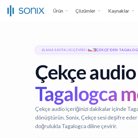
Ürün
Çözümler
Kaynaklar
ANA SAYFA
ÇEVIRI
ÇEKÇE'DEN TAGALOG
Çekçe audio 
Tagalogca m
Çekçe audio içeriğinizi dakikalar içinde Tag
dönüştürün. Sonix, Çekçe sesi deşifre eder 
doğrulukla Tagalogca diline çevirir.