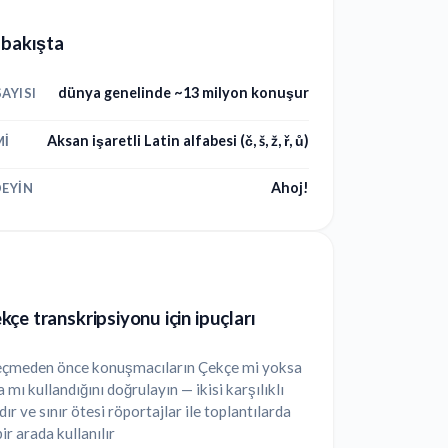
 bakışta
dünya genelinde ~13 milyon konuşur
AYISI
Aksan işaretli Latin alfabesi (č, š, ž, ř, ů)
MI
Ahoj!
EYIN
çe transkripsiyonu için ipuçları
 seçmeden önce konuşmacıların Çekçe mi yoksa
 mı kullandığını doğrulayın — ikisi karşılıklı
dır ve sınır ötesi röportajlar ile toplantılarda
bir arada kullanılır