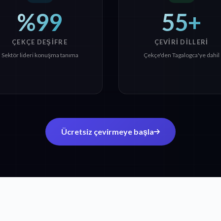
%99
55+
ÇEKÇE DEŞIFRE
ÇEVIRI DILLERI
Sektör lideri konuşma tanıma
Çekçe'den Tagalogca'ye dahil
Ücretsiz çevirmeye başla