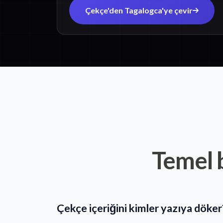
Çekçe'den Tagalogca'ye çevir
Temel b
Çekçe içeriğini kimler yazıya döker