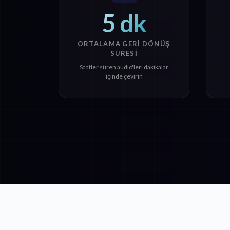
5 dk
ORTALAMA GERI DÖNÜŞ
SÜRESI
Saatler süren audio'leri dakikalar
içinde çevirin