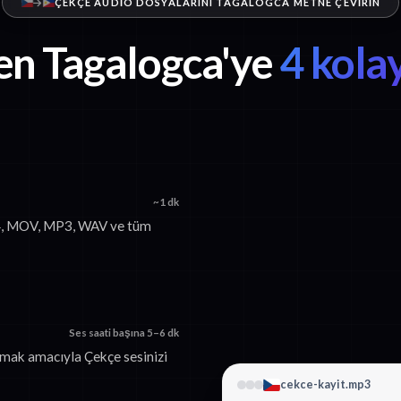
ÇEKÇE AUDIO DOSYALARINI TAGALOGCA METNE ÇEVIRIN
en Tagalogca'ye
4 kola
~1 dk
P4, MOV, MP3, WAV ve tüm
Ses saati başına 5–6 dk
rmak amacıyla Çekçe sesinizi
cekce-kayit.mp3