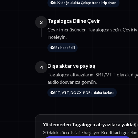
%99 doğrulukta Çekçe transkripsiyon
Tagalogca Diline Çevir
3
Çeviri menüsünden Tagalogca seçin. Çeviriy
inceleyin.
55+ hedef dil
Dışa aktar ve paylaş
4
Tagalogca altyazılarını SRT/VTT olarak dışa
audio dosyanıza gömün.
SRT, VTT, DOCX, PDF + daha fazlası
Yüklemeden Tagalogca altyazılara yaklaşı
30 dakika ücretsiz ile başlayın. Kredi kartı gerekm