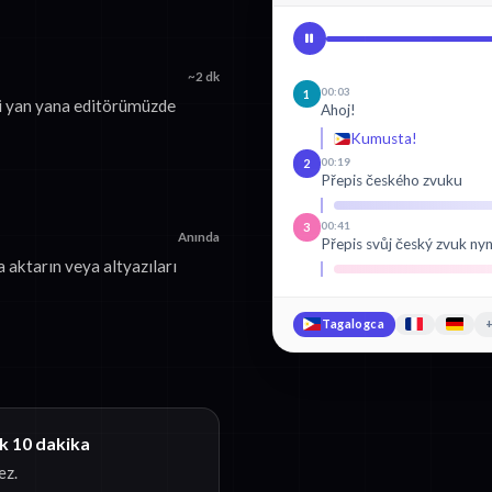
~2 dk
00:03
1
i yan yana editörümüzde
Ahoj!
Kumusta!
00:19
2
Přepis českého zvuku
00:41
3
Anında
Přepis svůj český zvuk nyn
 aktarın veya altyazıları
Tagalogca
+
k 10 dakika
ez.