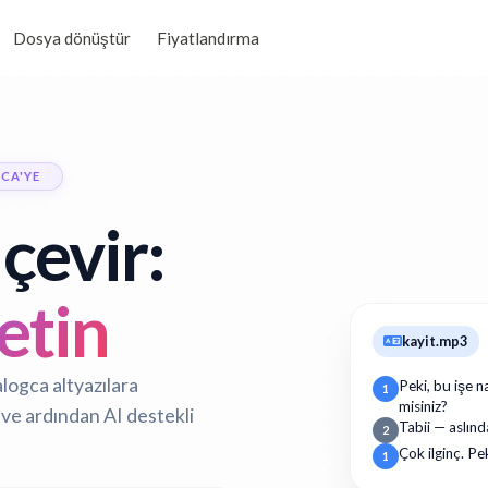
Dosya dönüştür
Fiyatlandırma
CA'YE
çevir:
etin
kayit.mp3
alogca altyazılara
Peki, bu işe n
1
misiniz?
ve ardından AI destekli
Tabii — aslınd
2
Çok ilginç. Pe
1