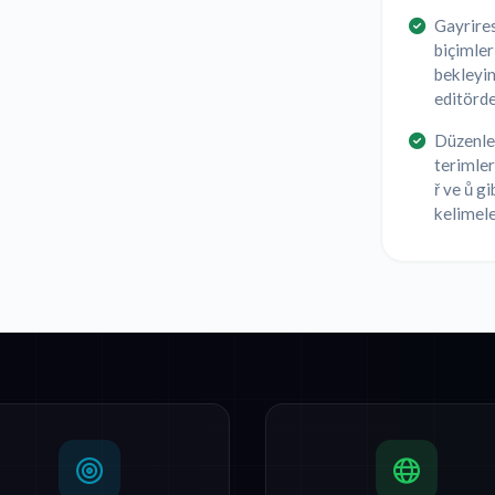
Gayrire
biçimler
bekleyin
editörde
Düzenlem
terimler
ř ve ů gi
kelimele