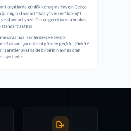
smi kayıtlarda günlük konuşma Yaygın Çekçe
i (örneğin standart "dobrý" yerine "dobrej")
 ve standart yazılı Çekçe gerekiyorsa bunları
 standartlaştırın
e sırasında isimlerdeki ve teknik
deki aksan işaretlerini gözden geçirin; çünkü č,
bi işaretler aksi halde birbirinin aynısı olan
ri ayırt eder