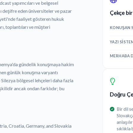
dcast yapımcıları ve belgesel
nı deşifre eden üniversiteler ve pazar
Çekçe bir
iyeti'nde faaliyet gösteren hukuk
ı, toplantıları ve müşteri
KONUŞAN S
YAZI SISTE
MERHABA D
 Bohemya'da gündelik konuşmaya hakim
linen günlük konuşma varyantı
 Silezya bölgesel lehçeleri daha fazla
şkilidir ancak ondan farklıdır; bu
Doğru Çek
Bir dil
Slovakça
anlaşılır
tria, Croatia, Germany, and Slovakia
sıklıkla 