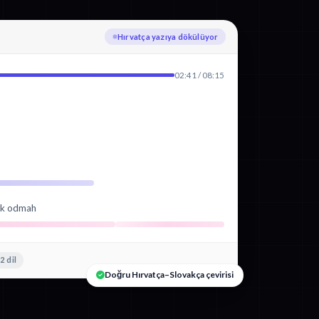
Slovakça diline çevriliyor
02:41 / 08:15
vuk odmah
2 dil
Doğru Hırvatça–Slovakça çevirisi