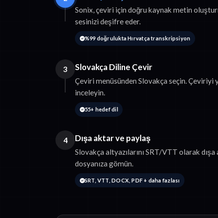
Sonix, çeviri için doğru kaynak metin oluşt
sesinizi deşifre eder.
%99 doğrulukta Hırvatça transkripsiyon
Slovakça Diline Çevir
3
Çeviri menüsünden Slovakça seçin. Çeviriyi
inceleyin.
55+ hedef dil
Dışa aktar ve paylaş
4
Slovakça altyazılarını SRT/VTT olarak dışa a
dosyanıza gömün.
SRT, VTT, DOCX, PDF + daha fazlası