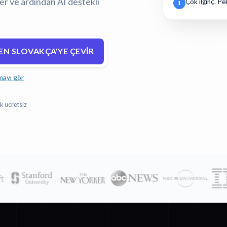
er ve ardından AI destekli
Çok ilginç. Pe
1
EN SLOVAKÇA'YE ÇEVIR
mayı gör
k ücretsiz