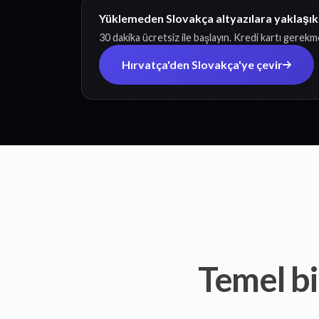
Yüklemeden Slovakça altyazılara yaklaşık
30 dakika ücretsiz ile başlayın. Kredi kartı gerekm
Hırvatça'den Slovakça'ye çevir
Temel bi