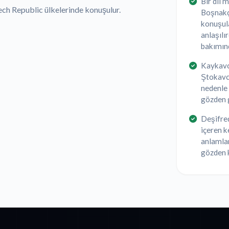
Bir dil 
zech Republic ülkelerinde konuşulur.
Boşnakç
konuşula
anlaşılı
bakımınd
Kaykavc
Ştokavca
nedenle 
gözden g
Deşifred
içeren ke
anlamlar
gözden 