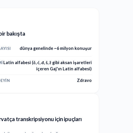
bir bakışta
dünya genelinde ~6 milyon konuşur
AYISI
Latin alfabesi (č, ć, đ, š, ž gibi aksan işaretleri
MI
içeren Gaj'ın Latin alfabesi)
Zdravo
EYIN
vatça transkripsiyonu için ipuçları