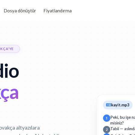
Dosya dönüştür
Fiyatlandırma
AKÇA'YE
dio
kça
kayit.mp3
Peki, bu işe n
1
misiniz?
lovakça altyazılara
Tabii — aslınd
2