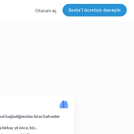
Sonix'i ücretsiz deneyin
Oturum aç
asıl başladığınızdan biraz bahseder
a birkaç yıl önce, biz…