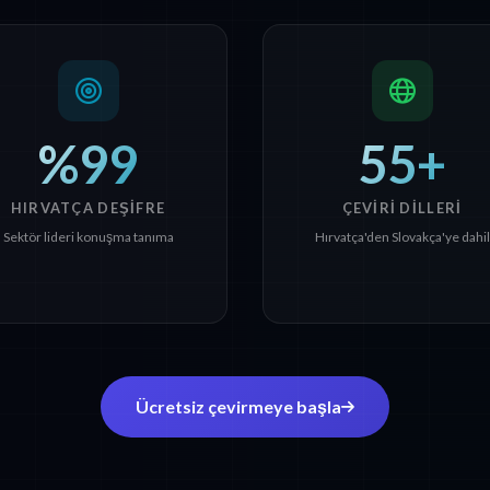
%99
55+
HIRVATÇA DEŞIFRE
ÇEVIRI DILLERI
Sektör lideri konuşma tanıma
Hırvatça'den Slovakça'ye dahil
Ücretsiz çevirmeye başla