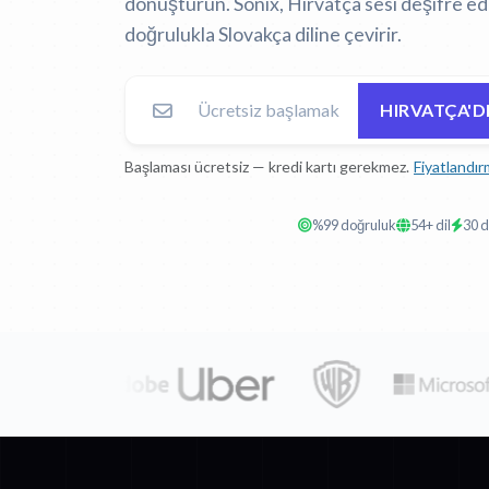
dönüştürün. Sonix, Hırvatça sesi deşifre ed
doğrulukla Slovakça diline çevirir.
HIRVATÇA'D
Başlaması ücretsiz — kredi kartı gerekmez.
Fiyatlandır
%99 doğruluk
54+ dil
30 d