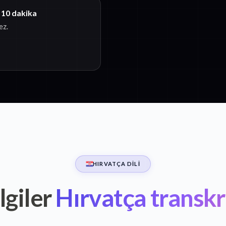
 10 dakika
ez.
HIRVATÇA DILI
lgiler
Hırvatça transkr