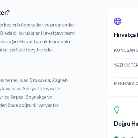
ker?
erkezleri röportajları ve programları
B odaklı kuruluşlar Hırvatçayı resmi
Hırvatça 
denizaşırı Hırvat topluluklarındaki
ça içerikleri deşifre eder.
KONUŞAN S
YAZI SISTE
ilin temeli olan Ştokavca; Zagreb
MERHABA D
avca; ve Adriyatik kıyısı ile
rıca Sırpça, Boşnakça ve
en önce doğru dil varyantını
Doğru Hır