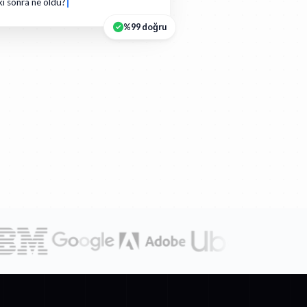
ki sonra ne oldu?
%99 doğru