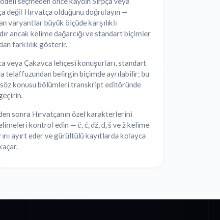
modeli seçmeden önce kaydın Sırpça veya
a değil Hırvatça olduğunu doğrulayın —
n varyantlar büyük ölçüde karşılıklı
rdır ancak kelime dağarcığı ve standart biçimler
an farklılık gösterir.
a veya Çakavca lehçesi konuşurları, standart
 telaffuzundan belirgin biçimde ayrılabilir; bu
söz konusu bölümleri transkript editöründe
eçirin.
en sonra Hırvatçanın özel karakterlerini
limeleri kontrol edin — č, ć, dž, đ, š ve ž kelime
ını ayırt eder ve gürültülü kayıtlarda kolayca
kaçar.