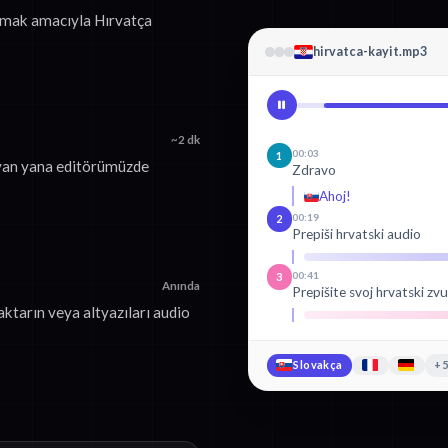
urmak amacıyla Hırvatça
hirvatca-kayit.mp3
~2 dk
00:03
1
 yan yana editörümüzde
Zdravo
Ahoj!
00:19
2
Prepiši hrvatski audio
00:41
3
Anında
Prepišite svoj hrvatski z
ktarın veya altyazıları audio
Slovakça
+5