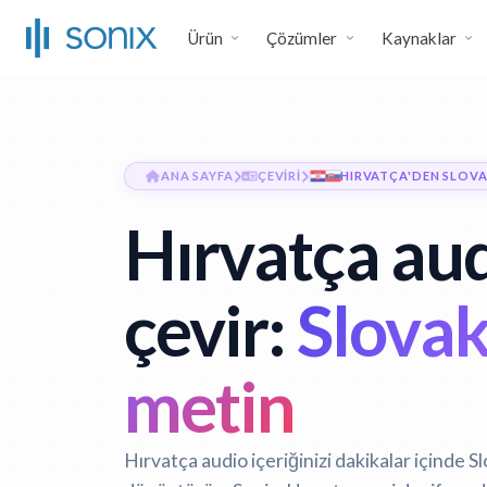
Ürün
Çözümler
Kaynaklar
ANA SAYFA
ÇEVIRI
HIRVATÇA'DEN SLOV
Hırvatça au
çevir:
Slova
metin
Hırvatça audio içeriğinizi dakikalar içinde S