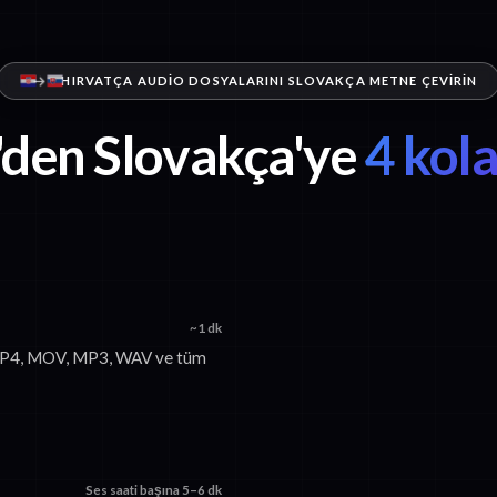
HIRVATÇA AUDIO DOSYALARINI SLOVAKÇA METNE ÇEVIRIN
'den Slovakça'ye
4 kol
~1 dk
. MP4, MOV, MP3, WAV ve tüm
Ses saati başına 5–6 dk