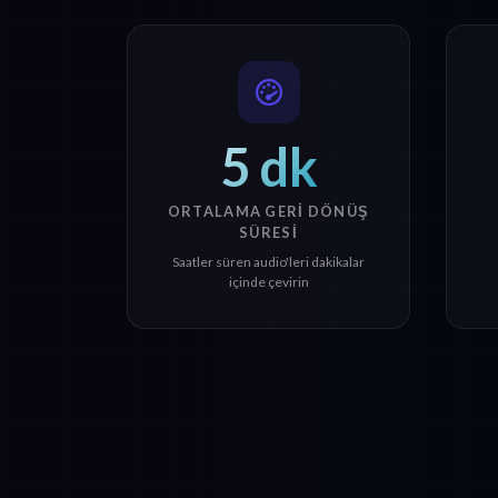
5 dk
ORTALAMA GERI DÖNÜŞ
SÜRESI
Saatler süren audio'leri dakikalar
içinde çevirin