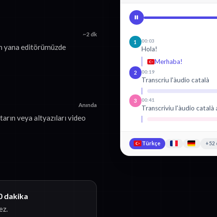
~2 dk
00:03
1
an yana editörümüzde
Hola!
Merhaba!
00:19
2
Transcriu l'àudio català
00:41
3
Anında
Transcriviu l'àudio català 
arın veya altyazıları video
Türkçe
+52 
0 dakika
ez.