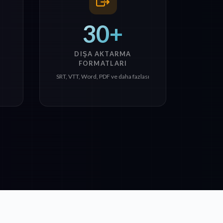
30+
DIŞA AKTARMA
FORMATLARI
SRT, VTT, Word, PDF ve daha fazlası