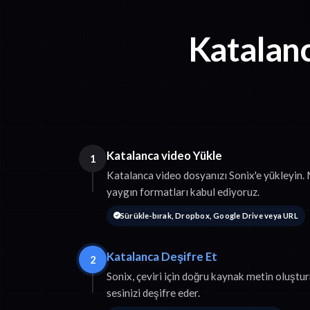
Katalanc
Katalanca video Yükle
1
Katalanca video dosyanızı Sonix'e yükleyi
yaygın formatları kabul ediyoruz.
Sürükle-bırak, Dropbox, Google Drive veya URL
Katalanca Deşifre Et
2
Sonix, çeviri için doğru kaynak metin oluşt
sesinizi deşifre eder.