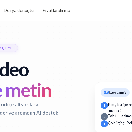
Dosya dönüştür
Fiyatlandırma
KÇE'YE
ideo
 metin
kayit.mp3
Türkçe altyazılara
Peki, bu işe n
1
misiniz?
der ve ardından AI destekli
Tabii — aslınd
2
Çok ilginç. Pe
1