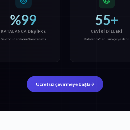
%99
55+
KATALANCA DEŞIFRE
ÇEVIRI DILLERI
Sektör lideri konuşma tanıma
Katalanca'den Türkçe'ye dahil
Ücretsiz çevirmeye başla