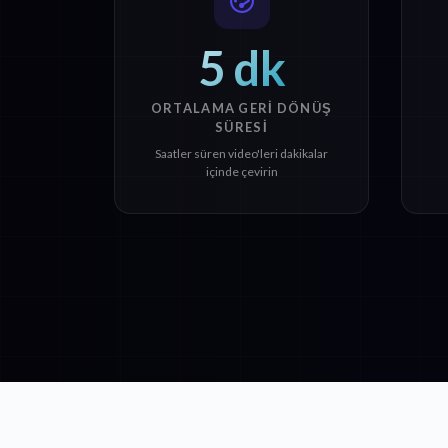
5 dk
ORTALAMA GERI DÖNÜŞ
SÜRESI
Saatler süren video'leri dakikalar
içinde çevirin