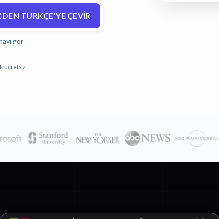
DEN TÜRKÇE'YE ÇEVIR
mayı gör
k ücretsiz