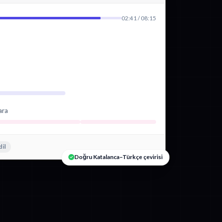
02:41 / 08:15
ara
dil
Doğru Katalanca–Türkçe çevirisi