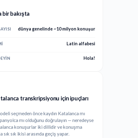
 bir bakışta
dünya genelinde ~10 milyon konuşur
AYISI
Latin alfabesi
MI
Hola!
EYIN
alanca transkripsiyonu için ipuçları
 modeli seçmeden önce kaydın Katalanca mı
spanyolca mı olduğunu doğrulayın — neredeyse
lanca konuşurlar iki dillidir ve konuşma
a sık sık ikisi arasında geçiş yapar.