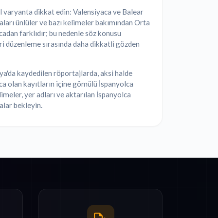
 varyanta dikkat edin: Valensiyaca ve Balear
arı ünlüler ve bazı kelimeler bakımından Orta
adan farklıdır; bu nedenle söz konusu
i düzenleme sırasında daha dikkatli gözden
a'da kaydedilen röportajlarda, aksi halde
a olan kayıtların içine gömülü İspanyolca
elimeler, yer adları ve aktarılan İspanyolca
lar bekleyin.