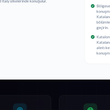
 Italy ülkelerinde konuşulur.
Bölgesel
konuşmal
Katalanc
bölümler
geçirin.
Katalony
Katalanc
alıntı k
konuşma