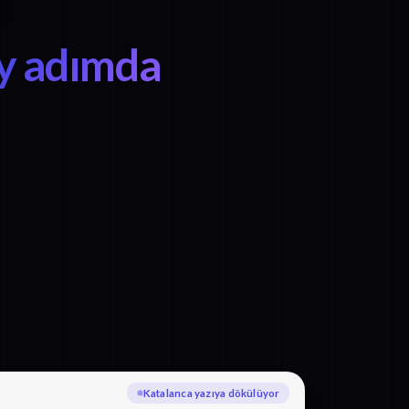
y adımda
Türkçe diline çevriliyor