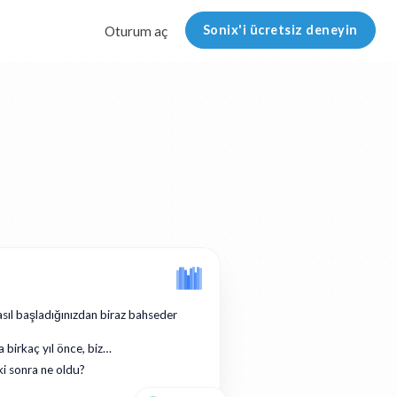
Sonix'i ücretsiz deneyin
Oturum aç
asıl başladığınızdan biraz bahseder
a birkaç yıl önce, biz…
ki sonra ne oldu?