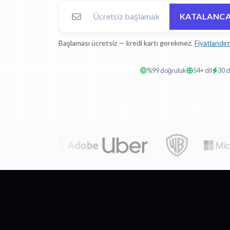
KATALANCA'
Başlaması ücretsiz — kredi kartı gerekmez.
Fiyatlandır
%99 doğruluk
54+ dil
30 d