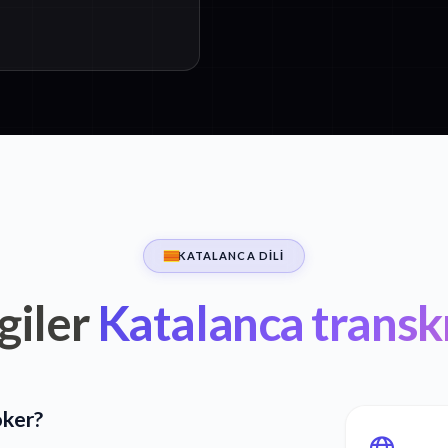
KATALANCA DILI
giler
Katalanca transk
öker?