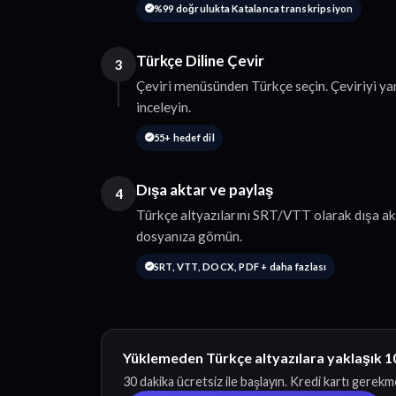
%99 doğrulukta Katalanca transkripsiyon
Türkçe Diline Çevir
3
Çeviri menüsünden Türkçe seçin. Çeviriyi y
inceleyin.
55+ hedef dil
Dışa aktar ve paylaş
4
Türkçe altyazılarını SRT/VTT olarak dışa akt
dosyanıza gömün.
SRT, VTT, DOCX, PDF + daha fazlası
Yüklemeden Türkçe altyazılara yaklaşık 1
30 dakika ücretsiz ile başlayın. Kredi kartı gerekm