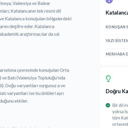
lonya, Valensiya ve Balear
arı; Katalancanın tek resmi dil
Katalanca
 ve Katalanca konuşulan bölgelerdeki
arını deşifre eder. Katalanca
KONUŞAN S
e akademik araştırmacılar da sık
YAZI SISTE
MERHABA D
(Barselona çevresinde konuşulan Orta
) ve Batı (Valensiya Topluluğu'nda
l). Doğu varyantları vurgusuz a ve
Doğru Kat
atı varyantları ise bu ünlüleri ayrı
duğunu etkiler.
Bir dil
yoksa İ
tüm Kata
ortasınd