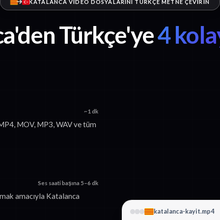
KATALANCA VIDEO DOSYALARINI TÜRKÇE METNE ÇEVIRIN
a'den Türkçe'ye
4 kola
~1 dk
n. MP4, MOV, MP3, WAV ve tüm
Ses saati başına 5–6 dk
urmak amacıyla Katalanca
katalanca-kayit.mp4