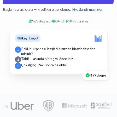
Başlaması ücretsiz — kredi kartı gerekmez.
Fiyatlandırmayı gör
%99 doğruluk
54+ dil
30 dk ücretsiz
kayit.mp3
Peki, bu işe nasıl başladığınızdan biraz bahseder
1
misiniz?
Tabii — aslında birkaç yıl önce, biz…
2
Çok ilginç. Peki sonra ne oldu?
1
%99 doğru