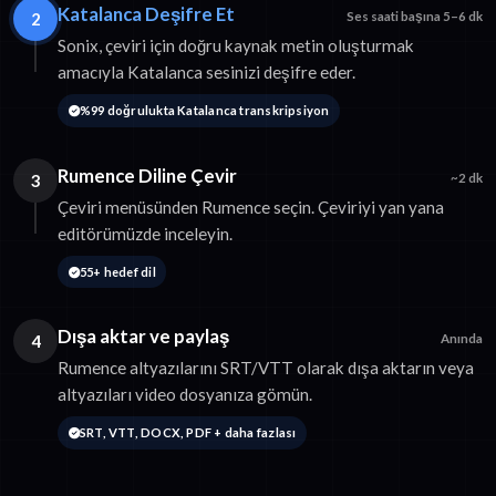
Katalanca Deşifre Et
2
Ses saati başına 5–6 dk
Sonix, çeviri için doğru kaynak metin oluşturmak
amacıyla Katalanca sesinizi deşifre eder.
%99 doğrulukta Katalanca transkripsiyon
Rumence Diline Çevir
3
~2 dk
Çeviri menüsünden Rumence seçin. Çeviriyi yan yana
editörümüzde inceleyin.
55+ hedef dil
Dışa aktar ve paylaş
4
Anında
Rumence altyazılarını SRT/VTT olarak dışa aktarın veya
altyazıları video dosyanıza gömün.
SRT, VTT, DOCX, PDF + daha fazlası