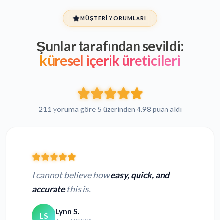
MÜŞTERI YORUMLARI
Şunlar tarafından sevildi:
küresel içerik üreticileri
211 yoruma göre 5 üzerinden 4.98 puan aldı
I cannot believe how
easy, quick, and
accurate
this is.
Lynn S.
LS