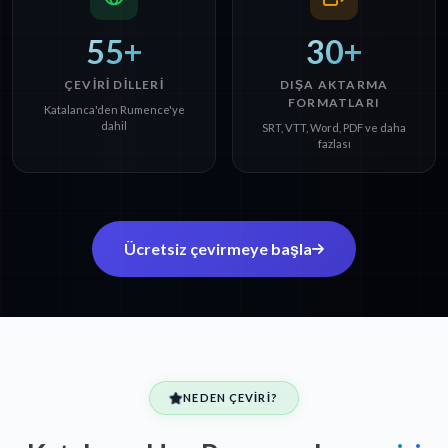
55+
30+
ÇEVIRI DILLERI
DIŞA AKTARMA
FORMATLARI
Katalanca'den Rumence'ye
dahil
SRT, VTT, Word, PDF ve daha
fazlası
Ücretsiz çevirmeye başla
NEDEN ÇEVIRI?