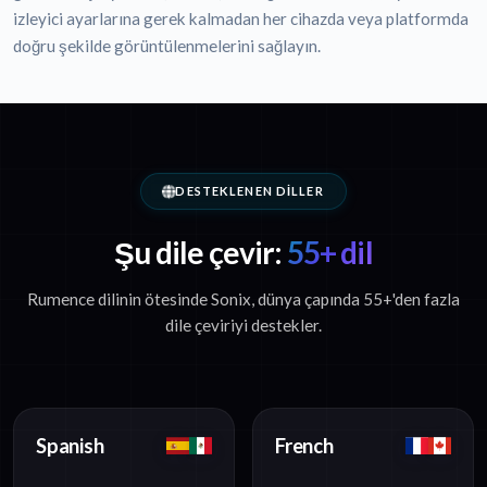
izleyici ayarlarına gerek kalmadan her cihazda veya platformda
doğru şekilde görüntülenmelerini sağlayın.
DESTEKLENEN DILLER
Şu dile çevir:
55+ dil
Rumence dilinin ötesinde Sonix, dünya çapında 55+'den fazla
dile çeviriyi destekler.
Spanish
French