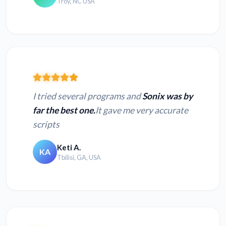
Troy, NC USA
I tried several programs and
Sonix was by
far the best one.
It gave me very accurate
scripts
Keti A.
KA
Tbilisi, GA, USA