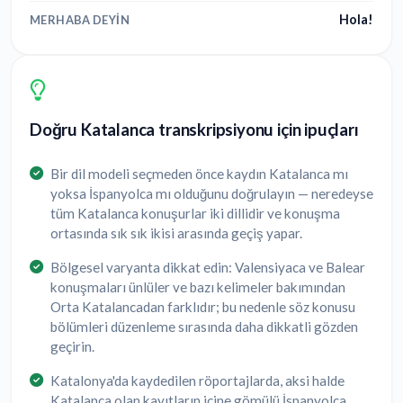
Hola!
MERHABA DEYIN
Doğru Katalanca transkripsiyonu için ipuçları
Bir dil modeli seçmeden önce kaydın Katalanca mı
yoksa İspanyolca mı olduğunu doğrulayın — neredeyse
tüm Katalanca konuşurlar iki dillidir ve konuşma
ortasında sık sık ikisi arasında geçiş yapar.
Bölgesel varyanta dikkat edin: Valensiyaca ve Balear
konuşmaları ünlüler ve bazı kelimeler bakımından
Orta Katalancadan farklıdır; bu nedenle söz konusu
bölümleri düzenleme sırasında daha dikkatli gözden
geçirin.
Katalonya'da kaydedilen röportajlarda, aksi halde
Katalanca olan kayıtların içine gömülü İspanyolca