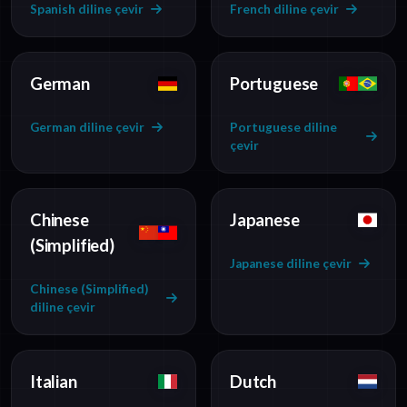
Spanish diline çevir
French diline çevir
German
Portuguese
German diline çevir
Portuguese diline
çevir
Chinese
Japanese
(Simplified)
Japanese diline çevir
Chinese (Simplified)
diline çevir
Italian
Dutch