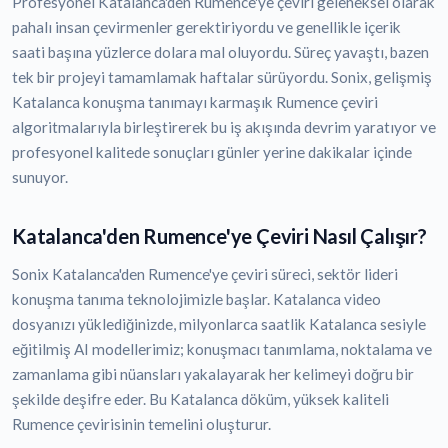
Profesyonel Katalanca'den Rumence'ye çeviri geleneksel olarak
pahalı insan çevirmenler gerektiriyordu ve genellikle içerik
saati başına yüzlerce dolara mal oluyordu. Süreç yavaştı, bazen
tek bir projeyi tamamlamak haftalar sürüyordu. Sonix, gelişmiş
Katalanca konuşma tanımayı karmaşık Rumence çeviri
algoritmalarıyla birleştirerek bu iş akışında devrim yaratıyor ve
profesyonel kalitede sonuçları günler yerine dakikalar içinde
sunuyor.
Katalanca'den Rumence'ye Çeviri Nasıl Çalışır?
Sonix Katalanca'den Rumence'ye çeviri süreci, sektör lideri
konuşma tanıma teknolojimizle başlar. Katalanca video
dosyanızı yüklediğinizde, milyonlarca saatlik Katalanca sesiyle
eğitilmiş AI modellerimiz; konuşmacı tanımlama, noktalama ve
zamanlama gibi nüansları yakalayarak her kelimeyi doğru bir
şekilde deşifre eder. Bu Katalanca döküm, yüksek kaliteli
Rumence çevirisinin temelini oluşturur.