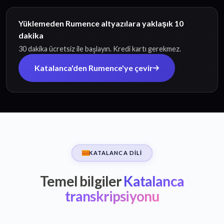
Yüklemeden Rumence altyazılara yaklaşık 10
dakika
30 dakika ücretsiz ile başlayın. Kredi kartı gerekmez.
Katalanca'den Rumence'ye çevir
KATALANCA DILI
Temel bilgiler
Katalanca
transkripsiyonu