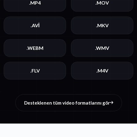
.MP4
.MOV
.AVI
.MKV
.WEBM
.WMV
.FLV
.M4V
Desteklenen tüm video formatlarını gör