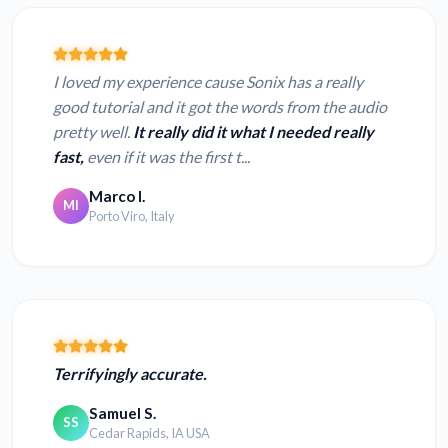
I loved my experience cause Sonix has a really
good tutorial and it got the words from the audio
pretty well.
It really did it what I needed really
fast,
even if it was the first t...
Marco I.
MI
Porto Viro, Italy
Terrifyingly accurate.
Samuel S.
SS
Cedar Rapids, IA USA