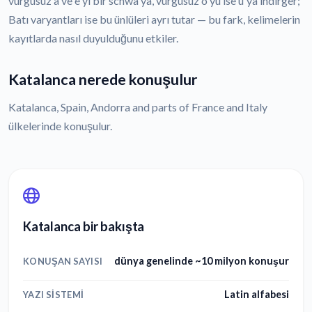
vurgusuz a ve e'yi bir schwa'ya, vurgusuz o'yu ise u'ya indirger;
Batı varyantları ise bu ünlüleri ayrı tutar — bu fark, kelimelerin
kayıtlarda nasıl duyulduğunu etkiler.
Katalanca nerede konuşulur
Katalanca, Spain, Andorra and parts of France and Italy
ülkelerinde konuşulur.
Katalanca bir bakışta
dünya genelinde ~10 milyon konuşur
KONUŞAN SAYISI
Latin alfabesi
YAZI SISTEMI