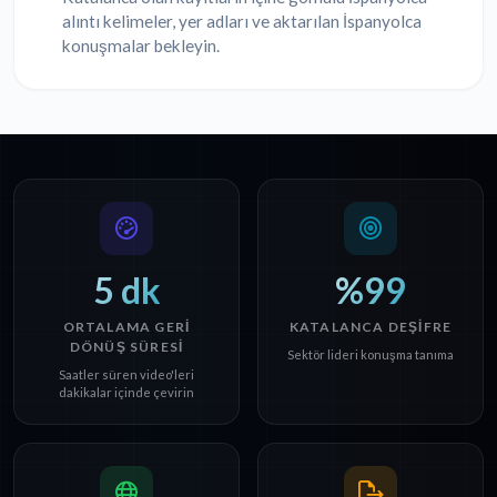
alıntı kelimeler, yer adları ve aktarılan İspanyolca
konuşmalar bekleyin.
5 dk
%99
ORTALAMA GERI
KATALANCA DEŞIFRE
DÖNÜŞ SÜRESI
Sektör lideri konuşma tanıma
Saatler süren video'leri
dakikalar içinde çevirin