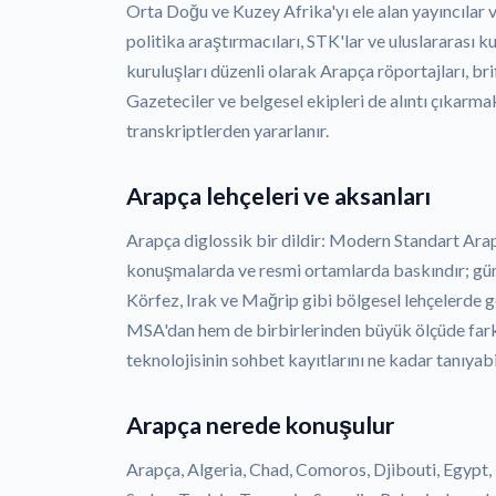
Orta Doğu ve Kuzey Afrika'yı ele alan yayıncılar 
politika araştırmacıları, STK'lar ve uluslararası 
kuruluşları düzenli olarak Arapça röportajları, brif
Gazeteciler ve belgesel ekipleri de alıntı çıkarma
transkriptlerden yararlanır.
Arapça lehçeleri ve aksanları
Arapça diglossik bir dildir: Modern Standart Ara
konuşmalarda ve resmi ortamlarda baskındır; günd
Körfez, Irak ve Mağrip gibi bölgesel lehçelerde 
MSA'dan hem de birbirlerinden büyük ölçüde fark
teknolojisinin sohbet kayıtlarını ne kadar tanıyabil
Arapça nerede konuşulur
Arapça, Algeria, Chad, Comoros, Djibouti, Egypt,