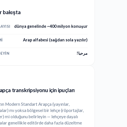
r bakışta
dünya genelinde ~400 milyon konuşur
AYISI
Arap alfabesi (sağdan sola yazılır)
MI
مرحبا!
EYIN
pça transkripsiyonu için ipuçları
ın Modern Standart Arapça (yayınlar,
ar) mı yoksa bölgesel bir lehçe (röportajlar,
r) mi olduğunu belirleyin — lehçeye dayalı
lar genellikle editörde daha fazla düzeltme