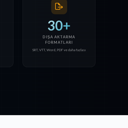
30+
DIŞA AKTARMA
FORMATLARI
SRT, VTT, Word, PDF ve daha fazlası