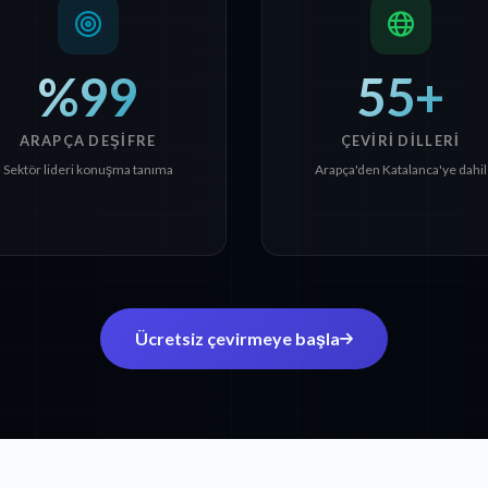
%99
55+
ARAPÇA DEŞIFRE
ÇEVIRI DILLERI
Sektör lideri konuşma tanıma
Arapça'den Katalanca'ye dahil
Ücretsiz çevirmeye başla