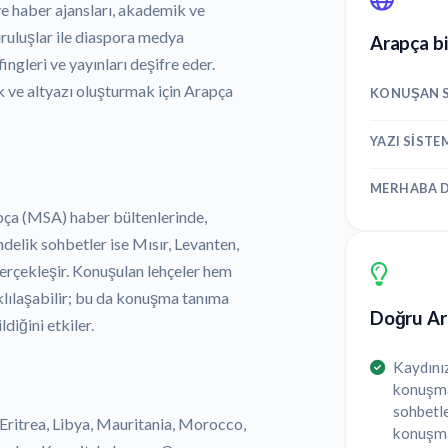
ve haber ajansları, akademik ve
kuruluşlar ile diaspora medya
Arapça bi
ingleri ve yayınları deşifre eder.
k ve altyazı oluşturmak için Arapça
KONUŞAN S
YAZI SISTE
MERHABA D
pça (MSA) haber bültenlerinde,
elik sohbetler ise Mısır, Levanten,
gerçekleşir. Konuşulan lehçeler hem
lılaşabilir; bu da konuşma tanıma
Doğru Ara
diğini etkiler.
Kaydınız
konuşmal
sohbetle
 Eritrea, Libya, Mauritania, Morocco,
konuşma