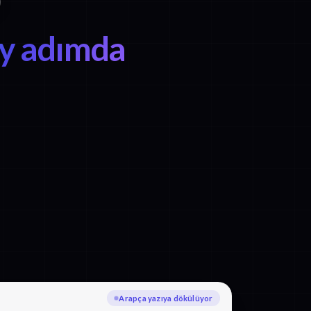
ay adımda
Katalanca diline çevriliyor