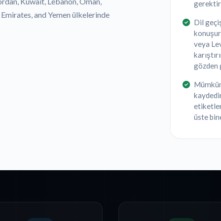
 Jordan, Kuwait, Lebanon, Oman,
gerektiri
b Emirates, and Yemen ülkelerinde
Dil geçi
konuşurl
veya Lev
karıştır
gözden g
Mümkün 
kaydedin
etiketler
üste bin