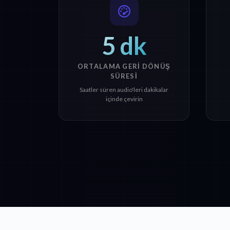
5 dk
ORTALAMA GERI DÖNÜŞ
SÜRESI
Saatler süren audio'leri dakikalar
içinde çevirin