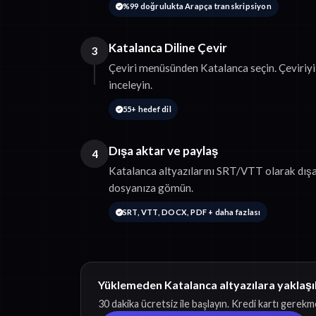
%99 doğrulukta Arapça transkripsiyon
Katalanca Diline Çevir
3
Çeviri menüsünden Katalanca seçin. Çeviriy
inceleyin.
55+ hedef dil
Dışa aktar ve paylaş
4
Katalanca altyazılarını SRT/VTT olarak dışa 
dosyanıza gömün.
SRT, VTT, DOCX, PDF + daha fazlası
Yüklemeden Katalanca altyazılara yaklaşı
30 dakika ücretsiz ile başlayın. Kredi kartı gerekm