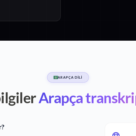
ARAPÇA DILI
ilgiler
Arapça transkr
r?