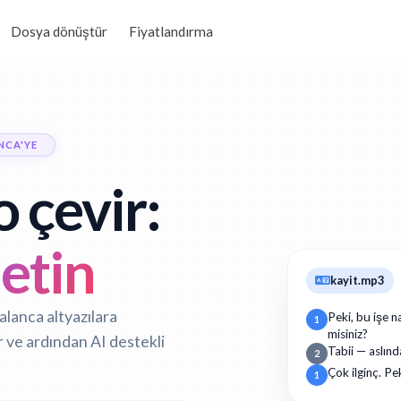
Dosya dönüştür
Fiyatlandırma
NCA'YE
 çevir:
etin
kayit.mp3
alanca altyazılara
Peki, bu işe n
1
misiniz?
 ve ardından AI destekli
Tabii — aslınd
2
Çok ilginç. Pe
1