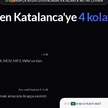
ARAPÇA AUDIO DOSYALARINI KATALANCA METNE ÇEVIRIN
en Katalanca'ye
4 kol
~1 dk
MP4, MOV, MP3, WAV ve tüm
Ses saati başına 5–6 dk
rmak amacıyla Arapça sesinizi
arapca-kayit.mp3