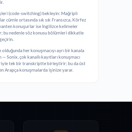
r.
şleri (code-switching) bekleyin: Mağripli
ar cümle ortasında sık sık Fransızca, Körfez
anten konuşurlar ise İngilizce kelimeler
ır; bu nedenle söz konusu bölümleri dikkatle
eçirin.
olduğunda her konuşmacıyı ayrı bir kanala
 — Sonix, çok kanallı kayıtları konuşmacı
iyle tek bir transkriptte birleştirir; bu da üst
en Arapça konuşmalarda işinize yarar.