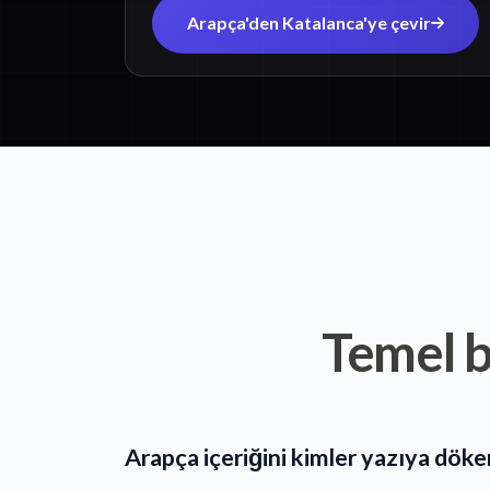
Arapça'den Katalanca'ye çevir
Temel b
Arapça içeriğini kimler yazıya döke