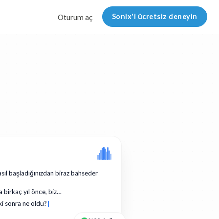
Sonix'i ücretsiz deneyin
Oturum aç
asıl başladığınızdan biraz bahseder
a birkaç yıl önce, biz…
ki sonra ne oldu?