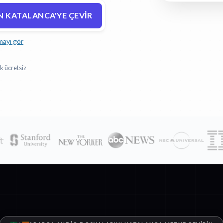
N KATALANCA'YE ÇEVIR
mayı gör
k ücretsiz