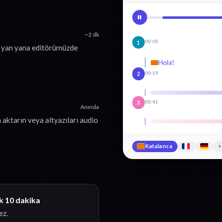
~2 dk
00:03
1
i yan yana editörümüzde
Hola!
00:19
2
00:41
3
Anında
aktarın veya altyazıları audio
Katalanca
+
k 10 dakika
ez.