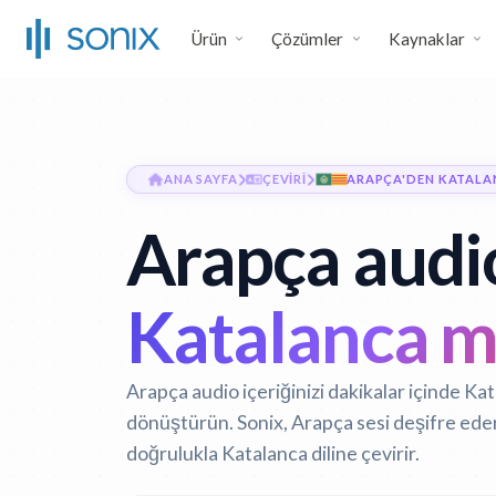
Ürün
Çözümler
Kaynaklar
ANA SAYFA
ÇEVIRI
ARAPÇA'DEN KATALA
Arapça audio
Katalanca m
Arapça audio içeriğinizi dakikalar içinde Kat
dönüştürün. Sonix, Arapça sesi deşifre eder
doğrulukla Katalanca diline çevirir.