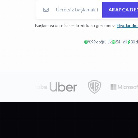
ARAPÇA'DE
Başlaması ücretsiz — kredi kartı gerekmez.
Fiyatlandır
%99 doğruluk
54+ dil
30 d