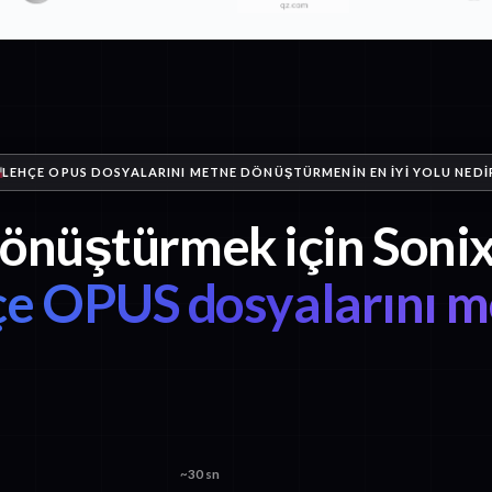
LEHÇE OPUS DOSYALARINI METNE DÖNÜŞTÜRMENIN EN IYI YOLU NEDI
dönüştürmek için Sonix
çe OPUS dosyalarını m
~30 sn