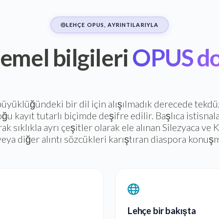
LEHÇE OPUS, AYRINTILARIYLA
emel bilgileri
OPUS do
büyüklüğündeki bir dil için alışılmadık derecede tekdü
u kayıt tutarlı biçimde deşifre edilir. Başlıca istisna
rak sıklıkla ayrı çeşitler olarak ele alınan Silezyaca v
veya diğer alıntı sözcükleri karıştıran diaspora konuşm
Lehçe bir bakışta