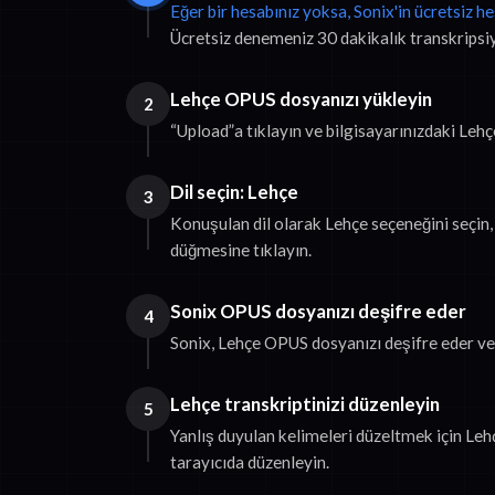
Eğer bir hesabınız yoksa, Sonix'in ücretsiz h
Ücretsiz denemeniz 30 dakikalık transkripsiyo
Lehçe OPUS dosyanızı yükleyin
2
“Upload”a tıklayın ve bilgisayarınızdaki Leh
Dil seçin: Lehçe
3
Konuşulan dil olarak Lehçe seçeneğini seçin,
düğmesine tıklayın.
Sonix OPUS dosyanızı deşifre eder
4
Sonix, Lehçe OPUS dosyanızı deşifre eder v
Lehçe transkriptinizi düzenleyin
5
Yanlış duyulan kelimeleri düzeltmek için Leh
tarayıcıda düzenleyin.