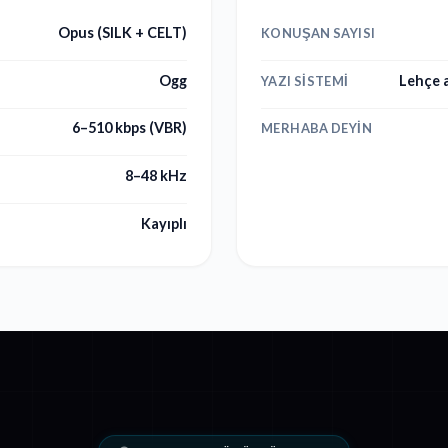
Opus (SILK + CELT)
KONUŞAN SAYISI
Ogg
Lehçe ak
YAZI SISTEMI
6–510 kbps (VBR)
MERHABA DEYIN
8–48 kHz
Kayıplı