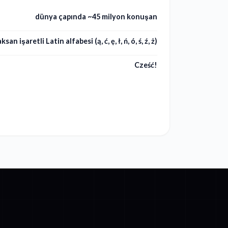
dünya çapında ~45 milyon konuşan
san işaretli Latin alfabesi (ą, ć, ę, ł, ń, ó, ś, ź, ż)
Cześć!