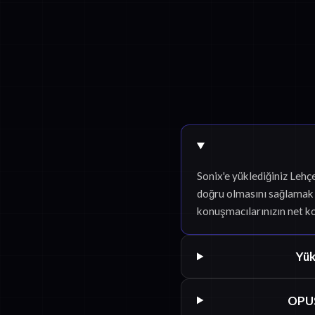
Sonix'e yüklediğiniz Lehç
doğru olmasını sağlamak i
konuşmacılarınızın net k
Yük
OPUS