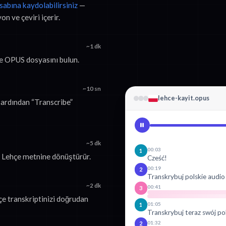
esabına kaydolabilirsiniz
—
n ve çeviri içerir.
~1 dk
çe OPUS dosyasını bulun.
~10 sn
lehce-kayit.opus
 ardından “Transcribe”
~5 dk
00:03
1
e Lehçe metnine dönüştürür.
Cześć!
00:19
2
Transkrybuj polskie audio
~2 dk
00:41
3
çe transkriptinizi doğrudan
01:05
1
Transkrybuj teraz swój po
01:32
2