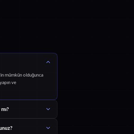
nizin mümkün olduğunca
 yapın ve
 mı?
sunuz?