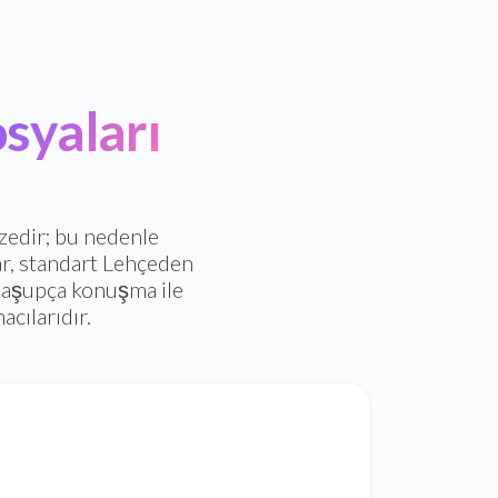
syaları
zedir; bu nedenle
lar, standart Lehçeden
e Kaşupça konuşma ile
acılarıdır.