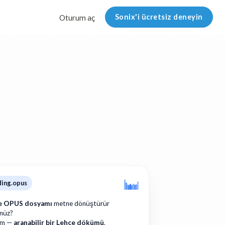
Sonix'i ücretsiz deneyin
Oturum aç
ding.opus
e OPUS dosyamı
metne dönüştürür
nüz?
am —
aranabilir bir Lehçe dökümü
.