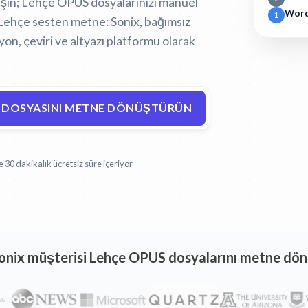
rişin; Lehçe OPUS dosyalarınızı manuel
Word
1
Lehçe sesten metne:
Sonix, bağımsız
on, çeviri ve altyazı platformu olarak
 DOSYASINI METNE DÖNÜŞTÜRÜN
30 dakikalık ücretsiz süre içeriyor
Sonix müşterisi Lehçe OPUS dosyalarını metne dö