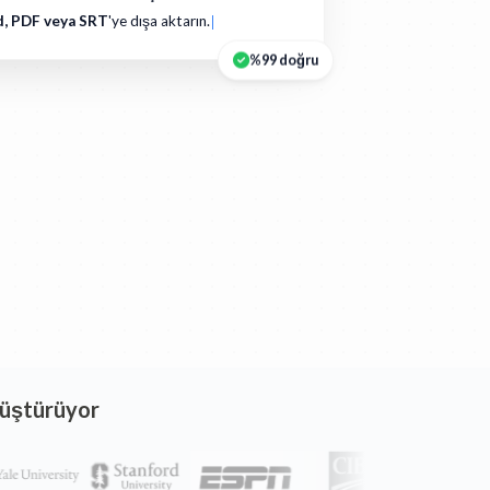
, PDF veya SRT
'ye dışa aktarın.
%99 doğru
nüştürüyor