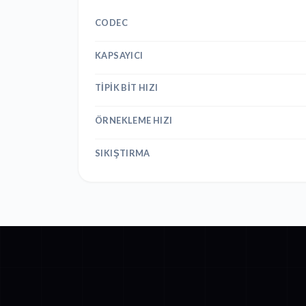
CODEC
KAPSAYICI
TIPIK BIT HIZI
ÖRNEKLEME HIZI
SIKIŞTIRMA