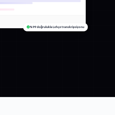
%99 doğrulukla Lehçe transkripsiyonu