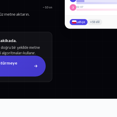
02:07
~10 sn
3
üz metne aktarın.
Lehçe
+53 dil
dakikada.
 doğru bir şekilde metne
algoritmaları kullanır.
ştürmeye