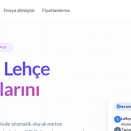
Dosya dönüştür
Fiyatlandırma
PUS
n
Lehçe
arını
recor
Lehç
1
içinde otomatik olarak metne
müsü
Tam
2