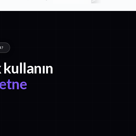
R?
 kullanın
etne