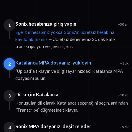
Sonix hesabınıza giriş yapın
1
~30 sn
Eğer bir hesabınız yoksa, Sonix'in ücretsiz hesabına
kaydolabilirsiniz
— Ücretsiz denemeniz 30 dakikalık
transkripsiyon ve çeviri içerir.
Katalanca MPA dosyanızı yükleyin
2
~1 dk
“Upload”a tıklayın ve bilgisayarınızdaki Katalanca MPA
dosyasını bulun.
Dil seçin: Katalanca
3
~10 sn
Konuşulan dil olarak Katalanca seçeneğini seçin, ardından
“Transcribe” düğmesine tıklayın.
Sonix MPA dosyanızı deşifre eder
4
~5 dk