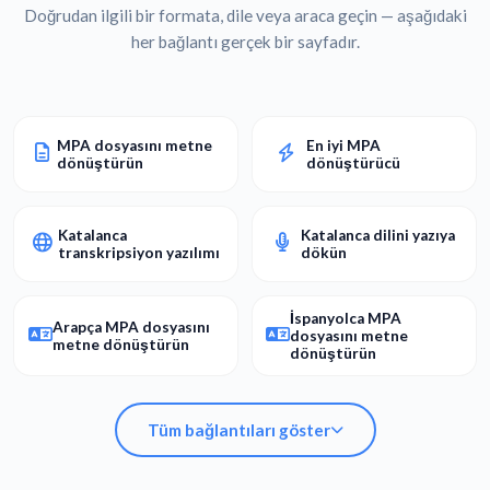
Doğrudan ilgili bir formata, dile veya araca geçin — aşağıdaki
her bağlantı gerçek bir sayfadır.
MPA dosyasını metne
En iyi MPA
dönüştürün
dönüştürücü
Katalanca
Katalanca dilini yazıya
transkripsiyon yazılımı
dökün
İspanyolca MPA
Arapça MPA dosyasını
dosyasını metne
metne dönüştürün
dönüştürün
Tüm bağlantıları göster