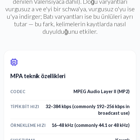
denilen Valensiyaca dahil). Doğu varyantları
vurgusuz a ve e'yi bir schwa'ya, vurgusuz o'yu ise
u'ya indirger; Batı varyantları ise bu ünlüleri ayrı
tutar — bu fark, kelimelerin kayıtlarda nasıl
duyulduğunu etkiler.
MPA teknik özellikleri
MPEG Audio Layer II (MP2)
CODEC
32–384 kbps (commonly 192–256 kbps in
TIPIK BIT HIZI
broadcast use)
16–48 kHz (commonly 44.1 or 48 kHz)
ÖRNEKLEME HIZI