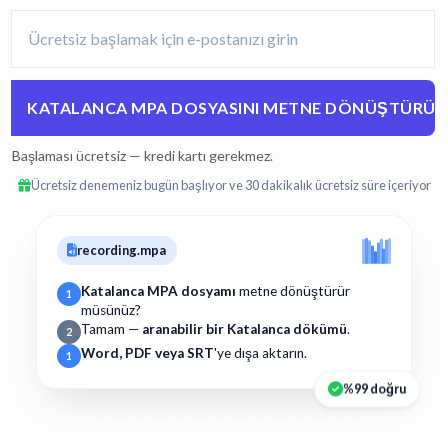
KATALANCA MPA DOSYASINI METNE DÖNÜŞTÜRÜN
Başlaması ücretsiz — kredi kartı gerekmez.
Ücretsiz denemeniz bugün başlıyor ve 30 dakikalık ücretsiz süre içeriyor
recording.mpa
Katalanca MPA dosyamı
metne dönüştürür
1
müsünüz?
Tamam —
aranabilir bir Katalanca dökümü
.
2
Word, PDF veya SRT
'ye dışa aktarın.
1
%99 doğru