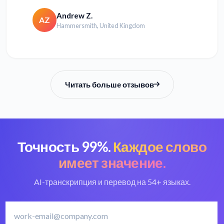
Andrew Z.
AZ
Hammersmith, United Kingdom
Читать больше отзывов
Точность 99%.
Каждое слово
имеет значение.
AI-транскрипция и перевод на 54+ языках.