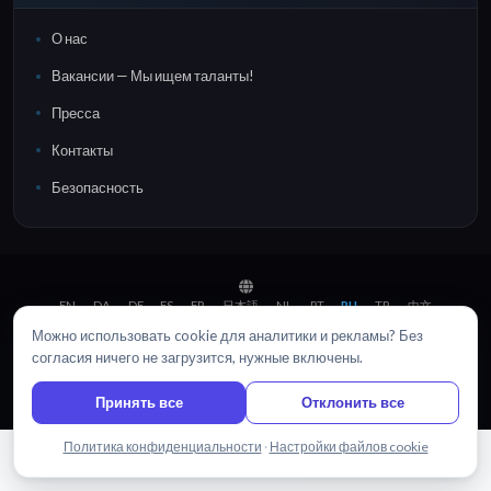
О нас
Вакансии — Мы ищем таланты!
Пресса
Контакты
Безопасность
EN
DA
DE
ES
FR
日本語
NL
PT
RU
TR
中文
·
·
·
·
·
·
·
·
·
·
© 2026 Sonix, Inc.
|
Сделано с
in
Brooklyn, NYC
Можно использовать cookie для аналитики и рекламы? Без
Войти
Карта сайта
Политика конфиденциальности
согласия ничего не загрузится, нужные включены.
Условия использования
Настройки файлов cookie
Принять все
Отклонить все
Написать нам
Политика конфиденциальности
·
Настройки файлов cookie