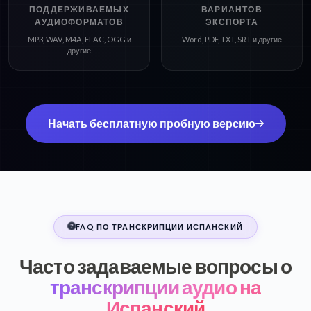
ПОДДЕРЖИВАЕМЫХ
ВАРИАНТОВ
АУДИОФОРМАТОВ
ЭКСПОРТА
MP3, WAV, M4A, FLAC, OGG и
Word, PDF, TXT, SRT и другие
другие
Начать бесплатную пробную версию
FAQ ПО ТРАНСКРИПЦИИ ИСПАНСКИЙ
Часто задаваемые вопросы о
транскрипции аудио на
Испанский