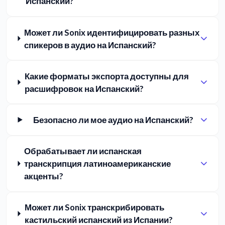
Испанский?
Может ли Sonix идентифицировать разных
спикеров в аудио на Испанский?
Какие форматы экспорта доступны для
расшифровок на Испанский?
Безопасно ли мое аудио на Испанский?
Обрабатывает ли испанская
транскрипция латиноамериканские
акценты?
Может ли Sonix транскрибировать
кастильский испанский из Испании?