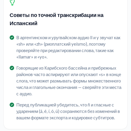
Советы по точной транскрибации на
Испанский
В аргентинском и уругвайском аудио ll и y звучат как
«sh» или «zh» (риоплатский yeísmo), поэтому
проверяйте при редактировании слова, такие как
«llamar» и «yo».
Говорящие из Карибского бассейна и прибрежных
районов часто аспирируют или опускают «s» в конце
слога, что может размывать формы множественного
числа и глагольные окончания — сверяйте эти места
с аудио.
Перед публикацией убедитесь, что ñ и гласные с
ударением (á, é, í, ó, ú) сохраняются без изменений в
вашем формате экспорта и кодировке субтитров.