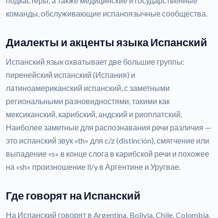
подкастеры, а также медицинские и государственные
команды, обслуживающие испаноязычные сообщества.
Диалекты и акценты языка Испанский
Испанский язык охватывает две большие группы:
пиренейский испанский (Испания) и
латиноамериканский испанский, с заметными
региональными разновидностями, такими как
мексиканский, карибский, андский и риоплатский.
Наиболее заметные для распознавания речи различия —
это испанский звук «th» для c/z (distinción), смягчение или
выпадение «s» в конце слога в карибской речи и похожее
на «sh» произношение ll/y в Аргентине и Уругвае.
Где говорят на Испанский
На Испанский говорят в Argentina, Bolivia, Chile, Colombia,