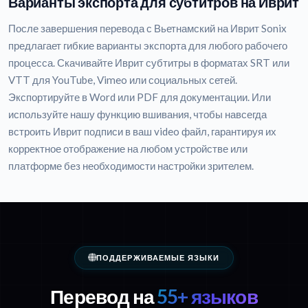
Варианты экспорта для субтитров на Иврит
После завершения перевода с Вьетнамский на Иврит Sonix
предлагает гибкие варианты экспорта для любого рабочего
процесса. Скачивайте Иврит субтитры в форматах SRT или
VTT для YouTube, Vimeo или социальных сетей.
Экспортируйте в Word или PDF для документации. Или
используйте нашу функцию вшивания, чтобы навсегда
встроить Иврит подписи в ваш video файл, гарантируя их
корректное отображение на любом устройстве или
платформе без необходимости настройки зрителем.
ПОДДЕРЖИВАЕМЫЕ ЯЗЫКИ
Перевод на
55+ языков