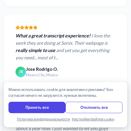
What a great transcript experience!
I love the
work they are doing at Sonix. Their webpage is
really simple to use
and yet you get everything
you need... most of t...
Jose Rodrigo O.
JR
Mexico City, Mexico
Можно использовать cookie для аналитики и рекламы? Без
согласия ничего не загрузится, нужные включены.
Принять все
Отклонить все
Написать нам
Политика конфиденциальности
·
Настройки файлов cookie
I’ve been using your transcription software for
about a year now. I just wanted to let you guys