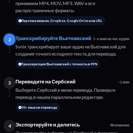
принимаем MP4, MOV, MP3, WAV и все
распространенные форматы.
Перетаскивание, Dropbox, Google Drive или URL
Транскрибируйте Вьетнамский
2
5–6 мин на час аудио
Sonix транскрибирует ваше аудио на Вьетнамский для
создания точного исходного текста для перевода.
Транскрипция Вьетнамский с точностью 99%
Переведите на Сербский
3
~2 мин
Выберите Сербский в меню перевода. Проверьте
перевод в нашем параллельном редакторе.
55+ языков перевода
Экспортируйте и делитесь
4
Мгновенно