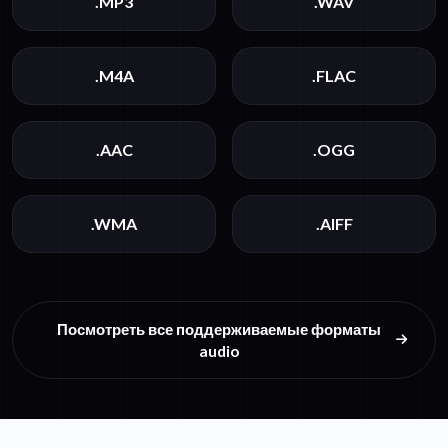
.MP3
.WAV
.M4A
.FLAC
.AAC
.OGG
.WMA
.AIFF
Посмотреть все поддерживаемые форматы
audio