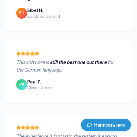
Sibel H.
SH
Zurich, Switzerland
This software is
still the best one out there
for
the German language.
Paul P.
PP
Vienna, Austria
Написать нам
The experience is fantastic, the system is easy to