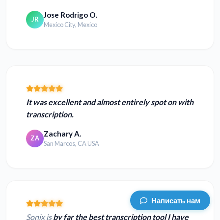
Jose Rodrigo O.
JR
Mexico City, Mexico
It was excellent and almost entirely spot on with
transcription.
Zachary A.
ZA
San Marcos, CA USA
Написать нам
Sonix is
by far the best transcription tool I have