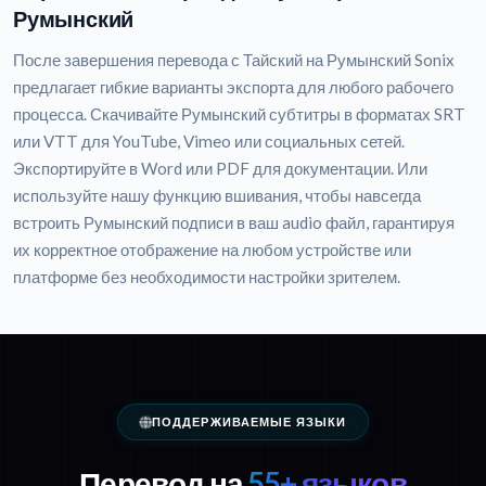
Румынский
После завершения перевода с Тайский на Румынский Sonix
предлагает гибкие варианты экспорта для любого рабочего
процесса. Скачивайте Румынский субтитры в форматах SRT
или VTT для YouTube, Vimeo или социальных сетей.
Экспортируйте в Word или PDF для документации. Или
используйте нашу функцию вшивания, чтобы навсегда
встроить Румынский подписи в ваш audio файл, гарантируя
их корректное отображение на любом устройстве или
платформе без необходимости настройки зрителем.
ПОДДЕРЖИВАЕМЫЕ ЯЗЫКИ
Перевод на
55+ языков