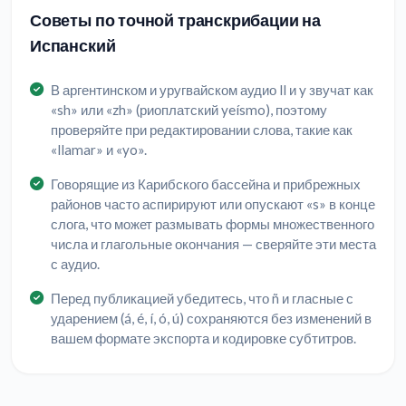
Советы по точной транскрибации на
Испанский
В аргентинском и уругвайском аудио ll и y звучат как
«sh» или «zh» (риоплатский yeísmo), поэтому
проверяйте при редактировании слова, такие как
«llamar» и «yo».
Говорящие из Карибского бассейна и прибрежных
районов часто аспирируют или опускают «s» в конце
слога, что может размывать формы множественного
числа и глагольные окончания — сверяйте эти места
с аудио.
Перед публикацией убедитесь, что ñ и гласные с
ударением (á, é, í, ó, ú) сохраняются без изменений в
вашем формате экспорта и кодировке субтитров.