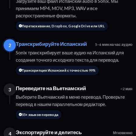
Загрузите ваш файл Испанский audio в Sonix. Мы
принимаем MP4, MOV, MP3, WAV и все
распространенные форматы.
Перетаскивание, Dropbox, Google Drive или URL
Транскрибируйте Испанский
2
5–6 мин на час аудио
Sonix транскрибирует ваше аудио на Испанский для
создания точного исходного текста для перевода.
Транскрипция Испанский с точностью 99%
Переведите на Вьетнамский
3
~2 мин
Выберите Вьетнамский в меню перевода. Проверьте
перевод в нашем параллельном редакторе.
55+ языков перевода
Экспортируйте и делитесь
4
Мгновенно