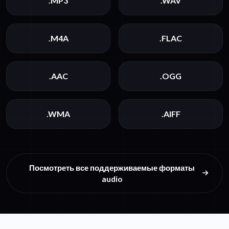
.MP3
.WAV
.M4A
.FLAC
.AAC
.OGG
.WMA
.AIFF
Посмотреть все поддерживаемые форматы
audio