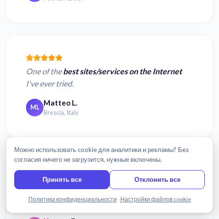
One of the
best sites/services on the Internet
I've ever tried.
Matteo L.
ML
Brescia, Italy
Можно использовать cookie для аналитики и рекламы? Без
согласия ничего не загрузится, нужные включены.
Принять все
Отклонить все
Easy to use and it
saved me SO much time
Написать нам
Политика конфиденциальности
·
Настройки файлов cookie
transcribing.