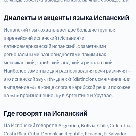
Диалекты и акценты языка Испанский
Испанский язык охватывает две большие группы:
пиренейский испанский (Испания) и
латиноамериканский испанский, с заметными
региональными разновидностями, такими как
мексиканский, карибский, андский и риоплатский.
Наиболее заметные для распознавания речи различия —
это испанский звук «th» для c/z (distinción), смягчение или
выпадение «s» в конце слога в карибской речи и похожее
на «sh» произношение ll/y в Аргентине и Уругвае.
Где говорят на Испанский
На Испанский говорят в Argentina, Bolivia, Chile, Colombia,
Costa Rica, Cuba, Dominican Republic, Ecuador, El Salvador,