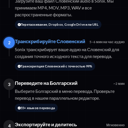
Загрузите ваш файл Словенский audio в Sonix. Мы
принимаем MP4, MOV, MP3, WAV и все
распространенные форматы.
Перетаскивание, Dropbox, Google Drive или URL
Транскрибируйте Словенский
2
5–6 мин на час аудио
Sonix транскрибирует ваше аудио на Словенский для
создания точного исходного текста для перевода.
Транскрипция Словенский с точностью 99%
Переведите на Болгарский
3
~2 мин
Выберите Болгарский в меню перевода. Проверьте
перевод в нашем параллельном редакторе.
55+ языков перевода
Экспортируйте и делитесь
4
Мгновенно