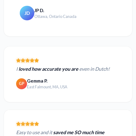
JP D.
JD
Ottawa, Ontario Canada
I
loved how accurate you are
even in Dutch!
Gemma P.
GP
East Falmount, MA, USA
Easy to use and it
saved me SO much time