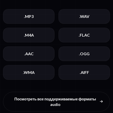
.MP3
.WAV
.M4A
.FLAC
.AAC
.OGG
.WMA
.AIFF
Посмотреть все поддерживаемые форматы
audio