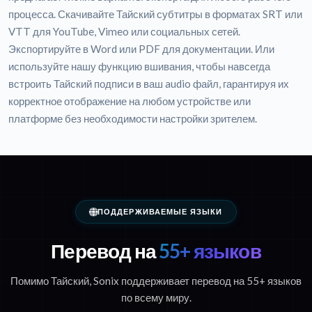
процесса. Скачивайте Тайский субтитры в форматах SRT или
VTT для YouTube, Vimeo или социальных сетей.
Экспортируйте в Word или PDF для документации. Или
используйте нашу функцию вшивания, чтобы навсегда
встроить Тайский подписи в ваш audio файл, гарантируя их
корректное отображение на любом устройстве или
платформе без необходимости настройки зрителем.
ПОДДЕРЖИВАЕМЫЕ ЯЗЫКИ
Перевод на
55+ языков
Помимо Тайский, Sonix поддерживает перевод на 55+ языков
по всему миру.