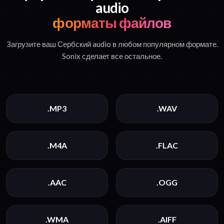
audio
форматы файлов
Загрузите ваш Сербский audio в любом популярном формате.
Sonix сделает все остальное.
.MP3
.WAV
.M4A
.FLAC
.AAC
.OGG
.WMA
.AIFF