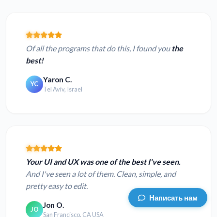
Of all the programs that do this, I found you
the
best!
Yaron C.
YC
Tel Aviv, Israel
Your UI and UX was one of the best I've seen.
And I've seen a lot of them. Clean, simple, and
pretty easy to edit.
Написать нам
Jon O.
JO
San Francisco, CA USA