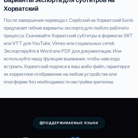
Хорватский
После завершения перевода с Сербский на Хорватский Sonix
предлагает гибкие варианты экспорта для любого рабочего
процесса. Скачивайте Хорватский субтитры в форматах SRT
или VTT для YouTube, Vimeo или социальных сетей.
Экспортируйте в Word или PDF для документации. Или
используйте нашу функцию вшивания, чтобы навсегда
встроить Хорватский подписи в ваш audio файл, гарантируя
их корректное отображение на любом устройстве или
платформе без необходимости настройки зрителем.
ПОДДЕРЖИВАЕМЫЕ ЯЗЫКИ