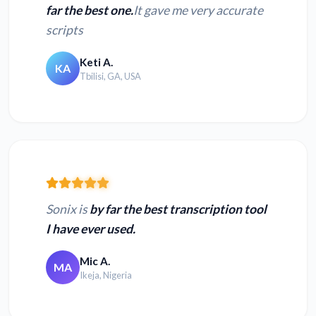
far the best one.
It gave me very accurate
scripts
Keti A.
KA
Tbilisi, GA, USA
Sonix is
by far the best transcription tool
I have ever used.
Mic A.
MA
Ikeja, Nigeria