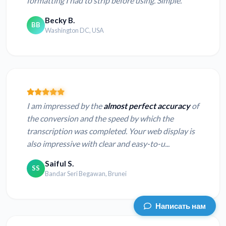
formatting I had to strip before using. Simple.
Becky B.
BB
Washington DC, USA
I am impressed by the
almost perfect accuracy
of
the conversion and the speed by which the
transcription was completed. Your web display is
also impressive with clear and easy-to-u...
Saiful S.
SS
Bandar Seri Begawan, Brunei
Написать нам