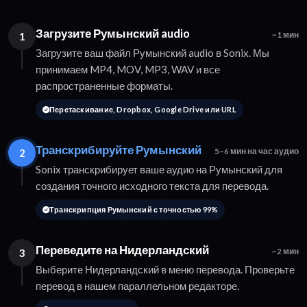
Загрузите Румынский audio
1
~1 мин
Загрузите ваш файл Румынский audio в Sonix. Мы
принимаем MP4, MOV, MP3, WAV и все
распространенные форматы.
Перетаскивание, Dropbox, Google Drive или URL
Транскрибируйте Румынский
2
5–6 мин на час аудио
Sonix транскрибирует ваше аудио на Румынский для
создания точного исходного текста для перевода.
Транскрипция Румынский с точностью 99%
Переведите на Нидерландский
3
~2 мин
Выберите Нидерландский в меню перевода. Проверьте
перевод в нашем параллельном редакторе.