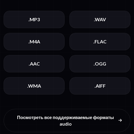
.MP3
.WAV
.M4A
.FLAC
.AAC
.OGG
.WMA
.AIFF
Посмотреть все поддерживаемые форматы
audio