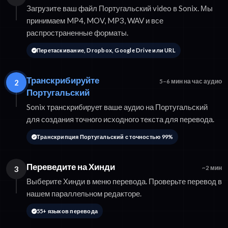
Загрузите ваш файл Португальский video в Sonix. Мы
принимаем MP4, MOV, MP3, WAV и все
распространенные форматы.
Перетаскивание, Dropbox, Google Drive или URL
Транскрибируйте
2
5–6 мин на час аудио
Португальский
Sonix транскрибирует ваше аудио на Португальский
для создания точного исходного текста для перевода.
Транскрипция Португальский с точностью 99%
Переведите на Хинди
3
~2 мин
Выберите Хинди в меню перевода. Проверьте перевод в
нашем параллельном редакторе.
55+ языков перевода