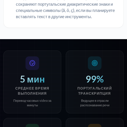
сохраняют португальские диакритические знаки и
специальные символы (ã, õ, ç), если вы планируете
вставлять текст в другие инструменты.
5 мин
99%
СРЕДНЕЕ ВРЕМЯ
ПОРТУГАЛЬСКИЙ
ВЫПОЛНЕНИЯ
ТРАНСКРИПЦИЯ
Перевод часовых video за
Ведущее в отрасли
минуты
распознавание речи