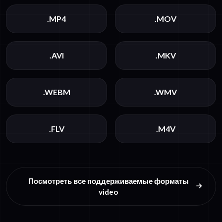
.MP4
.MOV
.AVI
.MKV
.WEBM
.WMV
.FLV
.M4V
Посмотреть все поддерживаемые форматы
video