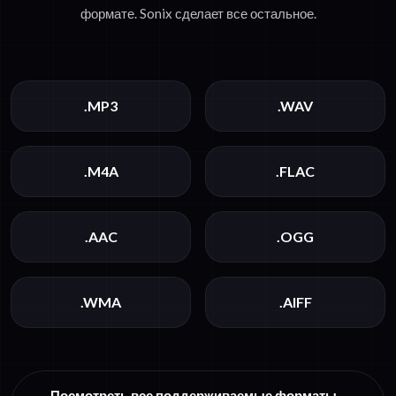
формате. Sonix сделает все остальное.
.MP3
.WAV
.M4A
.FLAC
.AAC
.OGG
.WMA
.AIFF
Посмотреть все поддерживаемые форматы