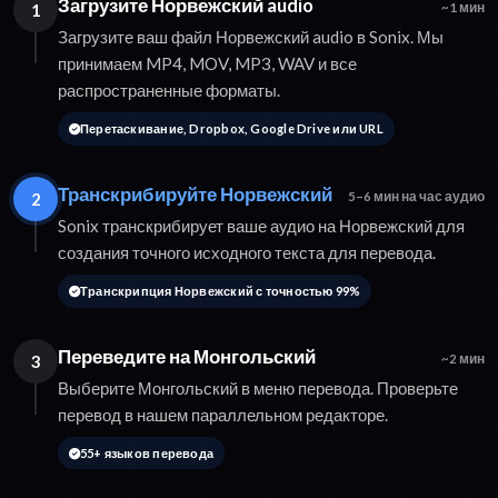
Загрузите Норвежский audio
1
~1 мин
Загрузите ваш файл Норвежский audio в Sonix. Мы
принимаем MP4, MOV, MP3, WAV и все
распространенные форматы.
Перетаскивание, Dropbox, Google Drive или URL
Транскрибируйте Норвежский
2
5–6 мин на час аудио
Sonix транскрибирует ваше аудио на Норвежский для
создания точного исходного текста для перевода.
Транскрипция Норвежский с точностью 99%
Переведите на Монгольский
3
~2 мин
Выберите Монгольский в меню перевода. Проверьте
перевод в нашем параллельном редакторе.
55+ языков перевода