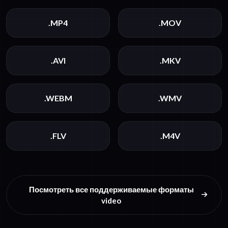
.MP4
.MOV
.AVI
.MKV
.WEBM
.WMV
.FLV
.M4V
Посмотреть все поддерживаемые форматы
video