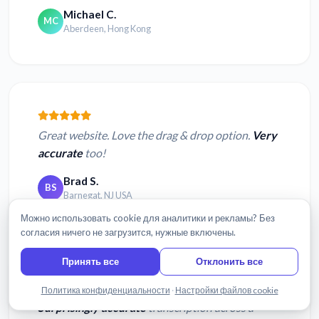
Michael C.
MC
Aberdeen, Hong Kong
Great website. Love the drag & drop option.
Very
accurate
too!
Brad S.
BS
Barnegat, NJ USA
Можно использовать cookie для аналитики и рекламы? Без
согласия ничего не загрузится, нужные включены.
Принять все
Отклонить все
Написать нам
Политика конфиденциальности
·
Настройки файлов cookie
Surprisingly accurate
transcription across a