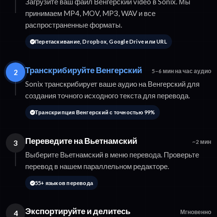
Загрузите ваш файл Венгерский video в Sonix. Мы
принимаем MP4, MOV, MP3, WAV и все
распространенные форматы.
Перетаскивание, Dropbox, Google Drive или URL
Транскрибируйте Венгерский
2
5–6 мин на час аудио
Sonix транскрибирует ваше аудио на Венгерский для
создания точного исходного текста для перевода.
Транскрипция Венгерский с точностью 99%
Переведите на Вьетнамский
3
~2 мин
Выберите Вьетнамский в меню перевода. Проверьте
перевод в нашем параллельном редакторе.
55+ языков перевода
Экспортируйте и делитесь
4
Мгновенно