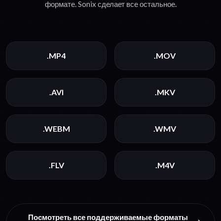
формате. Sonix сделает все остальное.
.MP4
.MOV
.AVI
.MKV
.WEBM
.WMV
.FLV
.M4V
Посмотреть все поддерживаемые форматы