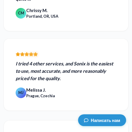
Chrissy M.
CM
Portland, OR, USA
I tried 4 other services, and Sonix is the
easiest
to use, most accurate, and more reasonably
priced
for the quality.
Melissa J.
MJ
Prague, Czechia
Написать нам