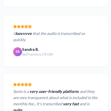
I
loovvvve
that the audio is transcribed so
quickly.
Sandra B.
SB
San Francisco, CA USA
Sonix is a
very user-friendly platform
, and they
are very transparent about what is included in the
monthly fee... It's transcribed
very fast
and is
quite ...