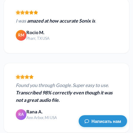
I was
amazed at how accurate Sonix is
.
Rocio M.
RM
Pharr, TX USA
Found you through Google. Super easy to use.
Transcribed 98% correctly even though it was
not a great audio file.
Rana A.
RA
Ann Arbor, MI USA
Написать нам