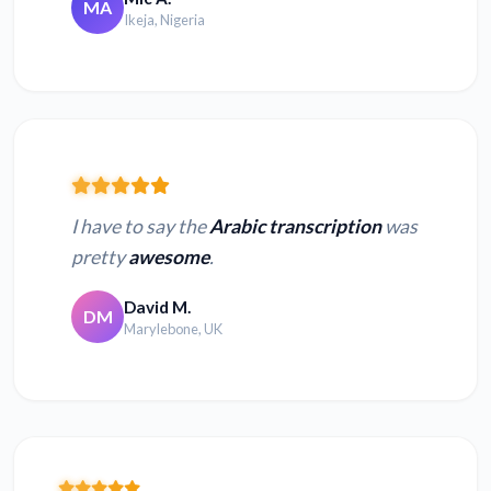
MA
Ikeja, Nigeria
I have to say the
Arabic transcription
was
pretty
awesome
.
David M.
DM
Marylebone, UK