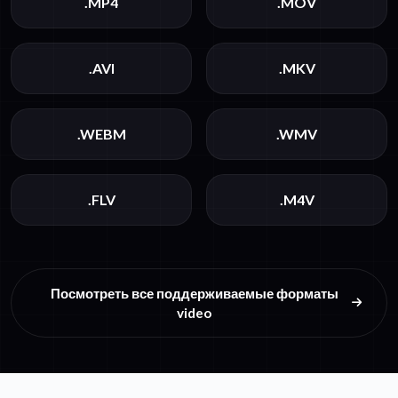
.MP4
.MOV
.AVI
.MKV
.WEBM
.WMV
.FLV
.M4V
Посмотреть все поддерживаемые форматы
video