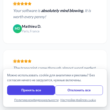
Your software is
absolutely mind blowing.
It is
worth every penny!
Mathieu D.
MD
Paris, France
The transcript came through almost word perfect
from a video file. Your system is
absolute MAGIC!
Можно использовать cookie для аналитики и рекламы? Без
согласия ничего не загрузится, нужные включены.
Brian S.
BS
Cheltenham, United Kingdom
Принять все
Отклонить все
Написать нам
Политика конфиденциальности
·
Настройки файлов cookie