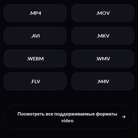
.MP4
.MOV
.AVI
.MKV
.WEBM
.WMV
.FLV
.M4V
Посмотреть все поддерживаемые форматы
video