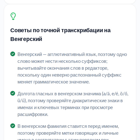
Советы по точной транскрибации на
Венгерский
Венгерский — агглютинативный язык, поэтому одно
слово может нести несколько суффиксов;
вычитывайте окончания слов в редакторе,
поскольку один неверно распознанный суффикс
меняет грамматическое значение.
Долгота гласных в венгерском значима (a/á, e/é, ö/ő,
ü/ű), поэтому проверяйте диакритические знаки в
именах и ключевых терминах при просмотре
расшифровки.
В венгерском фамилия ставится перед именем,
поэтому проверяйте метки говорящих и личные
имена в соответствии с этим порядком при