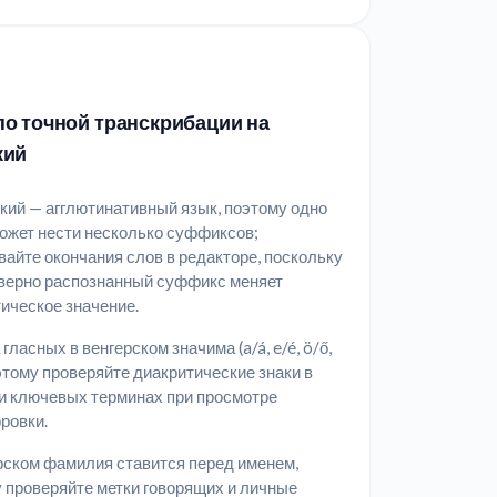
о точной транскрибации на
кий
кий — агглютинативный язык, поэтому одно
ожет нести несколько суффиксов;
айте окончания слов в редакторе, поскольку
верно распознанный суффикс меняет
ическое значение.
гласных в венгерском значима (a/á, e/é, ö/ő,
оэтому проверяйте диакритические знаки в
и ключевых терминах при просмотре
ровки.
рском фамилия ставится перед именем,
 проверяйте метки говорящих и личные