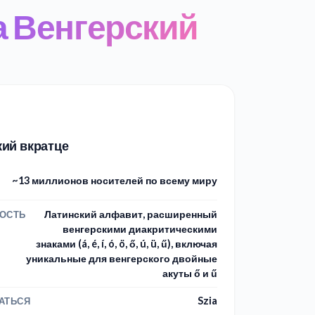
а Венгерский
кий вкратце
~13 миллионов носителей по всему миру
Латинский алфавит, расширенный
ОСТЬ
венгерскими диакритическими
знаками (á, é, í, ó, ö, ő, ú, ü, ű), включая
уникальные для венгерского двойные
акуты ő и ű
Szia
АТЬСЯ