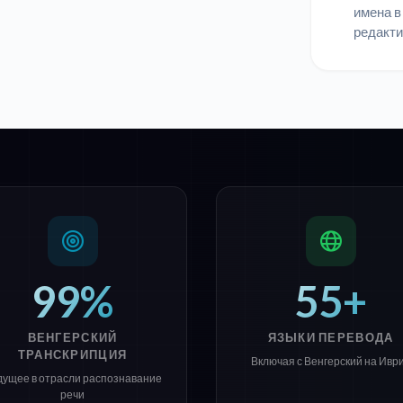
имена в
редакти
99%
55+
ВЕНГЕРСКИЙ
ЯЗЫКИ ПЕРЕВОДА
ТРАНСКРИПЦИЯ
Включая с Венгерский на Ивр
дущее в отрасли распознавание
речи