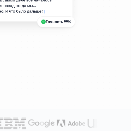
а самом деле всё началось
т назад, когда мы…
но. И что было дальше?
Точность 99%