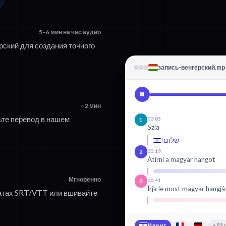
5–6 мин на час аудио
рский для создания точного
запись-венгерский.mp
~2 мин
ьте перевод в нашем
00:03
1
Szia
שלום!
00:19
2
Átírni a magyar hangot
Мгновенно
00:41
3
Írja le most magyar hangjá
атах SRT/VTT или вшивайте
Иврит
+52 