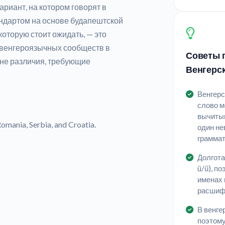
ариант, на котором говорят в
андартом на основе будапештской
оторую стоит ожидать, — это
з венгероязычных сообществ в
Советы п
 не различия, требующие
Венгерс
Венгерс
слово м
вычитыв
mania, Serbia, and Croatia.
один не
граммат
Долгота 
ü/ű), п
именах 
расшиф
В венге
поэтому