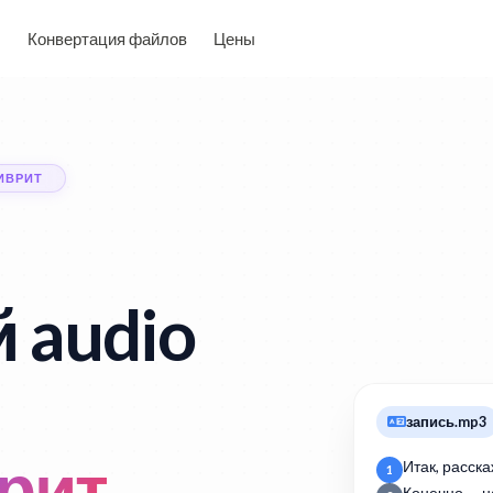
Конвертация файлов
Цены
 ИВРИТ
 audio
запись.mp3
врит
Итак, расска
1