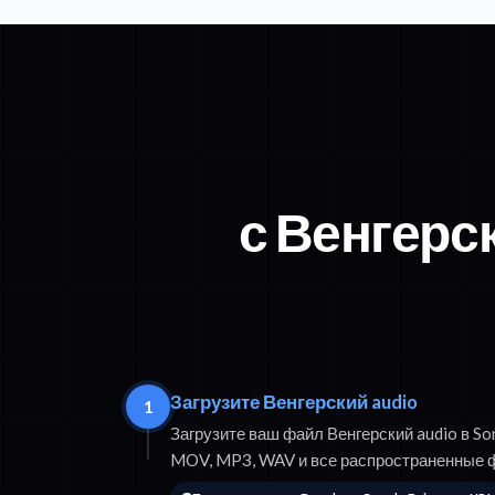
с Венгерс
Загрузите Венгерский audio
1
Загрузите ваш файл Венгерский audio в S
MOV, MP3, WAV и все распространенные 