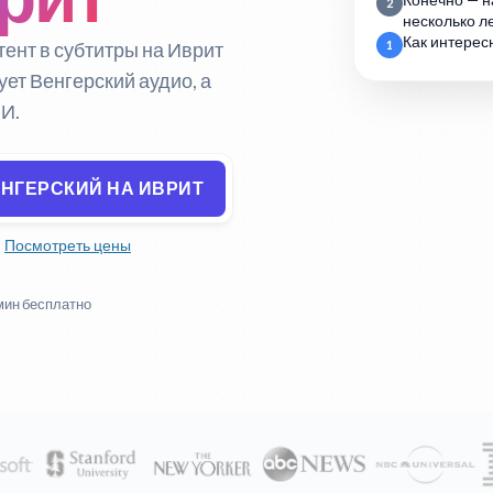
Конечно — н
2
несколько ле
Как интерес
тент в субтитры на Иврит
1
ует Венгерский аудио, а
ИИ.
ЕНГЕРСКИЙ НА ИВРИТ
Посмотреть цены
мин бесплатно