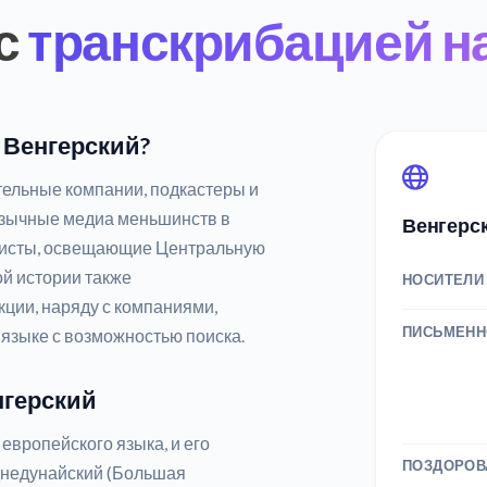
с
транскрибацией н
 Венгерский?
ельные компании, подкастеры и
язычные медиа меньшинств в
Венгерс
алисты, освещающие Центральную
ой истории также
НОСИТЕЛИ
ции, наряду с компаниями,
ПИСЬМЕНН
 языке с возможностью поиска.
нгерский
европейского языка, и его
ПОЗДОРОВ
днедунайский (Большая