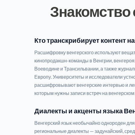
Знакомство 
Кто транскрибирует контент на
Расшифровку венгерского используют вещат
кинопродакшн-команды в Венгрии, венгеро
Воеводине и Трансильвании, а также журн
Европу. Университеты и исследователи устн
расшифровывают венгерские интервью и лек
которым нужны записи встреч на венгерском
Диалекты и акценты языка Ве
Венгерский язык необычайно однороден для 
региональные диалекты — задунайский, сре