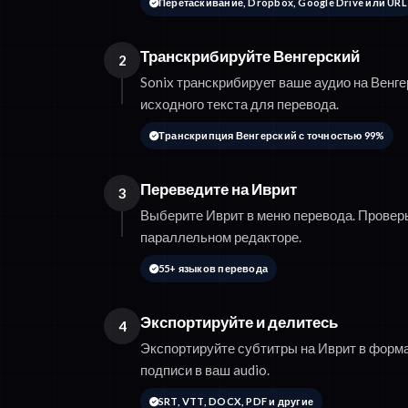
Перетаскивание, Dropbox, Google Drive или URL
Транскрибируйте Венгерский
2
Sonix транскрибирует ваше аудио на Венге
исходного текста для перевода.
Транскрипция Венгерский с точностью 99%
Переведите на Иврит
3
Выберите Иврит в меню перевода. Провер
параллельном редакторе.
55+ языков перевода
Экспортируйте и делитесь
4
Экспортируйте субтитры на Иврит в форм
подписи в ваш audio.
SRT, VTT, DOCX, PDF и другие