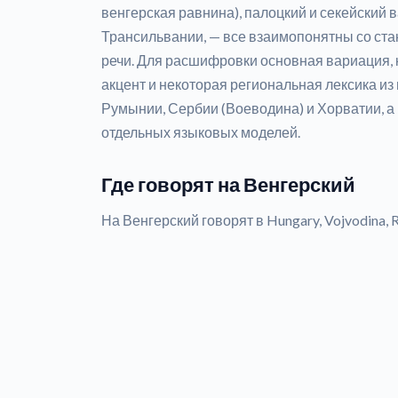
венгерская равнина), палоцкий и секейский в
Трансильвании, — все взаимопонятны со ст
речи. Для расшифровки основная вариация, к
акцент и некоторая региональная лексика и
Румынии, Сербии (Воеводина) и Хорватии, а
отдельных языковых моделей.
Где говорят на Венгерский
На Венгерский говорят в Hungary, Vojvodina, Ro