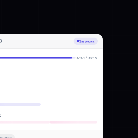
3
Транскрибация: Венгерский
02:41 / 08:15
t
языков