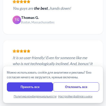
You guys are
the best
...hands down!
Thomas G.
TG
Boston, Massachussettes
It is so user friendly! Even for someone like me
who is not technologically inclined. And, bonus! It
has
literally saved me HOURS
of time trying to
Можно использовать cookie для аналитики и рекламы? Без
transcribe lengthy practice coun...
согласия ничего не загрузится, нужные включены.
Julie D.
Принять все
Отклонить все
JD
Roanoke, VA USA
Написать нам
Политика конфиденциальности
·
Настройки файлов cookie