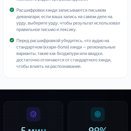
Расшифровки хинди записываются письмом
деванагари; если ваша запись на самом деле на
урду, выберите урду, чтобы результат использовал
правильное письмо и лексику.
Перед расшифровкой убедитесь, что аудио на
стандартном (кхари-боли) хинди — региональные
варианты, такие как бходжпури или авадхи,
достаточно отличаются от стандартного хинди,
чтобы влиять на распознавание.
5 мин
99%