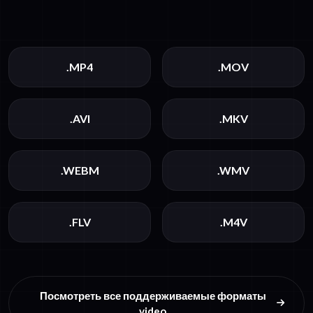
.MP4
.MOV
.AVI
.MKV
.WEBM
.WMV
.FLV
.M4V
Посмотреть все поддерживаемые форматы
video