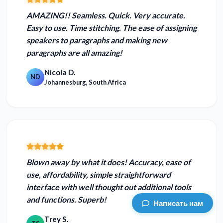
AMAZING!! Seamless.
Quick. Very accurate.
Easy to use.
Time stitching. The ease of assigning
speakers to paragraphs and making new
paragraphs are all amazing!
Nicola D.
ND
Johannesburg, South Africa
Blown away by what it does!
Accuracy, ease of
use, affordability, simple straightforward
interface with well thought out additional tools
and functions. Superb!
Написать нам
Trey S.