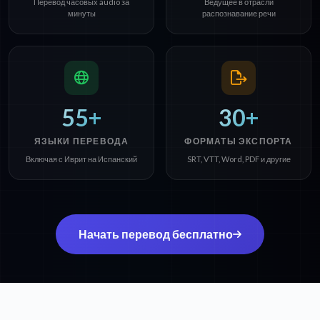
Перевод часовых audio за
Ведущее в отрасли
минуты
распознавание речи
55+
30+
ЯЗЫКИ ПЕРЕВОДА
ФОРМАТЫ ЭКСПОРТА
Включая с Иврит на Испанский
SRT, VTT, Word, PDF и другие
Начать перевод бесплатно