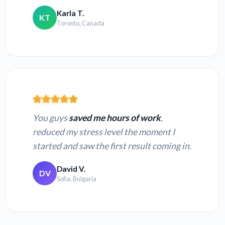
Karla T.
KT
Toronto, Canada
You guys
saved me hours of work
,
reduced my stress level the moment I
started and saw the first result coming in.
David V.
DV
Sofia, Bulgaria