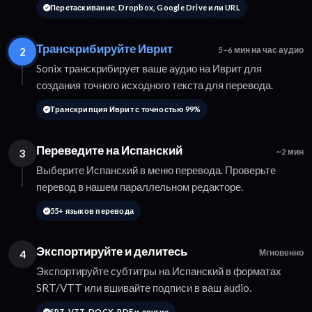
Перетаскивание, Dropbox, Google Drive или URL
Транскрибируйте Иврит
2
5–6 мин на час аудио
Sonix транскрибирует ваше аудио на Иврит для
создания точного исходного текста для перевода.
Транскрипция Иврит с точностью 99%
Переведите на Испанский
3
~2 мин
Выберите Испанский в меню перевода. Проверьте
перевод в нашем параллельном редакторе.
55+ языков перевода
Экспортируйте и делитесь
4
Мгновенно
Экспортируйте субтитры на Испанский в форматах
SRT/VTT или вшивайте подписи в ваш audio.
SRT, VTT, DOCX, PDF и другие