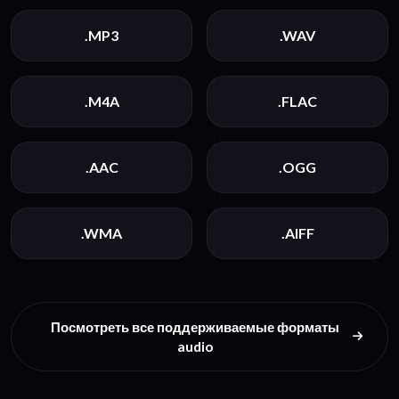
.MP3
.WAV
.M4A
.FLAC
.AAC
.OGG
.WMA
.AIFF
Посмотреть все поддерживаемые форматы
audio