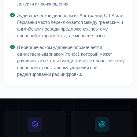
лексики и произношения.
Аудио греческой диаспоры из Австралии, США или
Германии часто переключается между греческим и
английским посреди предложения, поэтому
проверяйте фрагменты, где меняется язык.
В новогреческом ударение обозначается
единственным знаком (тонос), который может
различать в остальном идентичные слова, поэтому
проверяйте расстановку ударений при
редактировании расшифровки.