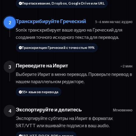
Перетаскивание, Dropbox, Google Drive или URL
Транскрибируйте Греческий
2
5–6 мин на час аудио
Sonix транскрибирует ваше аудио на Греческий для
создания точного исходного текста для перевода.
Транскрипция Греческий с точностью 99%
Переведите на Иврит
3
~2 мин
Выберите Иврит в меню перевода. Проверьте перевод в
нашем параллельном редакторе.
55+ языков перевода
Экспортируйте и делитесь
4
Мгновенно
Экспортируйте субтитры на Иврит в форматах
SRT/VTT или вшивайте подписи в ваш audio.
SRT, VTT, DOCX, PDF и другие