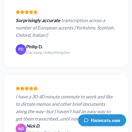
Surprisingly accurate
transcription across a
number of European accents (Yorkshire, Scottish,
Oxford, Italian!)
Philip D.
PD
Garstang, United Kingdom
I have a 30-40 minute commute to work and like
to dictate memos and other brief documents
along the way–but I haven't had an easy way to
get them transcribed...until now.
Thanks Sonix!
Написать нам
Nick D.
ND