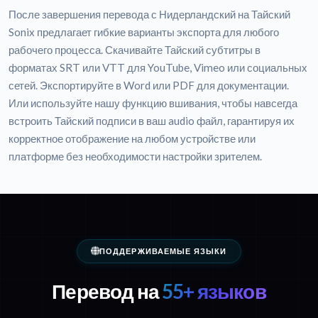
После завершения перевода с Нидерландский на Тайский
Sonix предлагает гибкие варианты экспорта для любого
рабочего процесса. Скачивайте Тайский субтитры в
форматах SRT или VTT для YouTube, Vimeo или социальных
сетей. Экспортируйте в Word или PDF для документации.
Или используйте нашу функцию вшивания, чтобы навсегда
встроить Тайский подписи в ваш audio файл, гарантируя их
корректное отображение на любом устройстве или
платформе без необходимости настройки зрителем.
ПОДДЕРЖИВАЕМЫЕ ЯЗЫКИ
Перевод на
55+ языков