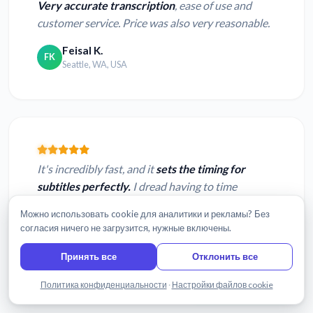
Very accurate transcription
, ease of use and
customer service. Price was also very reasonable.
Feisal K.
FK
Seattle, WA, USA
It's incredibly fast, and it
sets the timing for
subtitles perfectly.
I dread having to time
everything myself, and with Sonix I can do that
Можно использовать cookie для аналитики и рекламы? Без
just by pressing Enter!
согласия ничего не загрузится, нужные включены.
Alessandro C.
AC
Принять все
Отклонить все
Porto Alegre, Brazil
Написать нам
Политика конфиденциальности
·
Настройки файлов cookie