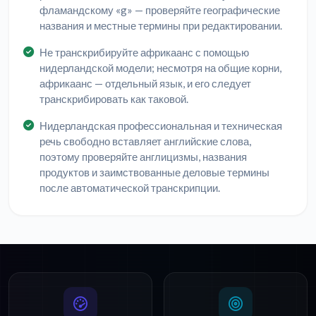
фламандскому «g» — проверяйте географические
названия и местные термины при редактировании.
Не транскрибируйте африкаанс с помощью
нидерландской модели; несмотря на общие корни,
африкаанс — отдельный язык, и его следует
транскрибировать как таковой.
Нидерландская профессиональная и техническая
речь свободно вставляет английские слова,
поэтому проверяйте англицизмы, названия
продуктов и заимствованные деловые термины
после автоматической транскрипции.