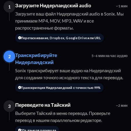
Загрузите Нидерландский audio
1
~1 мин
Загрузите ваш файл Нидерландский audio в Sonix. Мы
принимаем MP4, MOV, MP3, WAV и все
распространенные форматы.
Перетаскивание, Dropbox, Google Drive или URL
Транскрибируйте
2
5–6 мин на час аудио
Нидерландский
Sonix транскрибирует ваше аудио на Нидерландский
для создания точного исходного текста для перевода.
Транскрипция Нидерландский с точностью 99%
Переведите на Тайский
3
~2 мин
Выберите Тайский в меню перевода. Проверьте
перевод в нашем параллельном редакторе.
55+ языков перевода