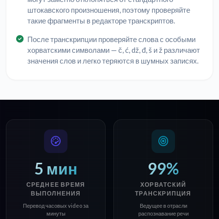
штокавского произношения, поэтому проверяйте
такие фрагменты в редакторе транскриптов.
После транскрипции проверяйте слова с особыми
хорватскими символами — č, ć, dž, đ, š и ž различают
значения слов и легко теряются в шумных записях.
5 мин
99%
СРЕДНЕЕ ВРЕМЯ
ХОРВАТСКИЙ
ВЫПОЛНЕНИЯ
ТРАНСКРИПЦИЯ
Перевод часовых video за
Ведущее в отрасли
минуты
распознавание речи