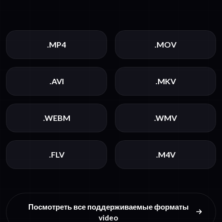
.MP4
.MOV
.AVI
.MKV
.WEBM
.WMV
.FLV
.M4V
Посмотреть все поддерживаемые форматы
video