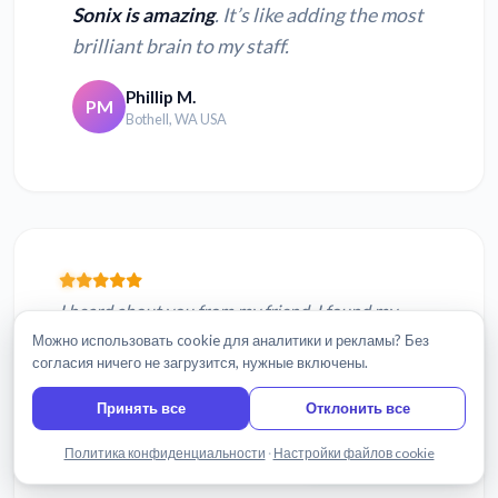
Sonix is amazing
. It’s like adding the most
brilliant brain to my staff.
Phillip M.
PM
Bothell, WA USA
I heard about you from my friend. I found my
transcription to be almost exactly what is in the
Можно использовать cookie для аналитики и рекламы? Без
согласия ничего не загрузится, нужные включены.
audio file.
Love it...continue what you are doing.
Sonix is excellent.
I appreciate t...
Принять все
Отклонить все
Hardik G.
HG
Написать нам
Политика конфиденциальности
·
Настройки файлов cookie
Ottawa, Canada