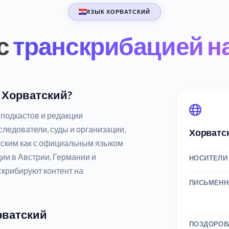
ЯЗЫК ХОРВАТСКИЙ
с
транскрибацией н
а Хорватский?
подкастов и редакции
ледователи, суды и организации,
Хорватс
тским как с официальным языком
и в Австрии, Германии и
НОСИТЕЛИ
скрибируют контент на
ПИСЬМЕНН
рватский
ПОЗДОРОВ