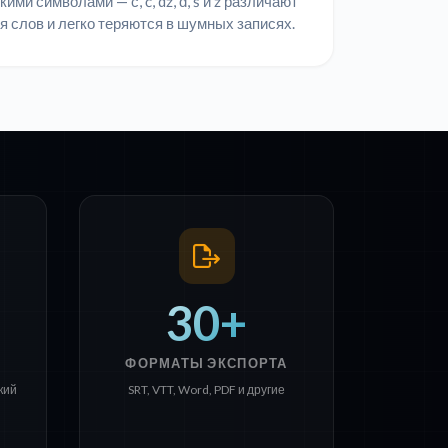
ими символами — č, ć, dž, đ, š и ž различают
я слов и легко теряются в шумных записях.
30+
ФОРМАТЫ ЭКСПОРТА
кий
SRT, VTT, Word, PDF и другие