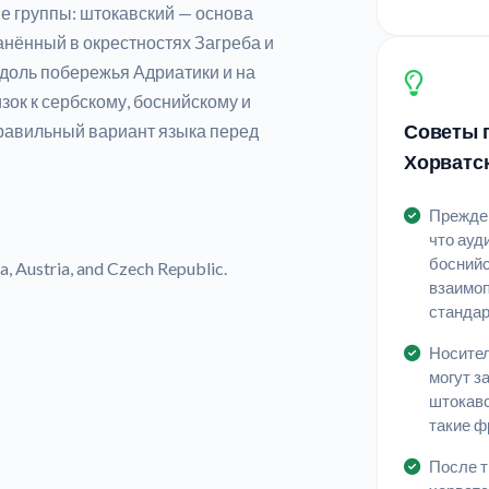
е группы: штокавский — основа
анённый в окрестностях Загреба и
вдоль побережья Адриатики и на
зок к сербскому, боснийскому и
Советы п
правильный вариант языка перед
Хорватс
Прежде 
что ауд
боснийс
, Austria, and Czech Republic.
взаимоп
станда
Носител
могут з
штокавс
такие ф
После т