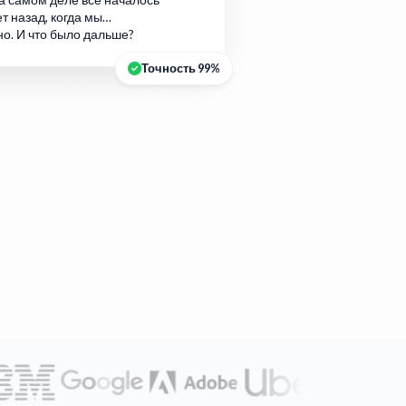
а самом деле всё началось
т назад, когда мы…
но. И что было дальше?
Точность 99%