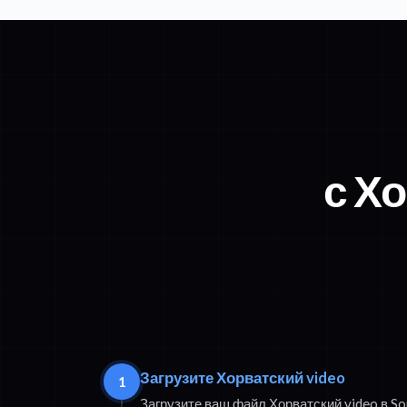
с Х
Загрузите Хорватский video
1
Загрузите ваш файл Хорватский video в S