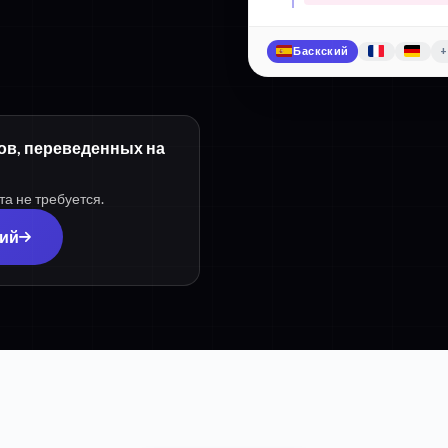
Баскский
+
ров, переведенных на
та не требуется.
кий