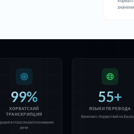
хорватск
значени
99%
55+
ХОРВАТСКИЙ
ЯЗЫКИ ПЕРЕВОДА
ТРАНСКРИПЦИЯ
Включая с Хорватский на Баскс
дущее в отрасли распознавание
речи