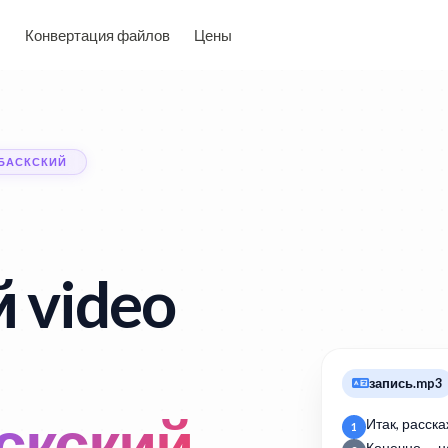
Конвертация файлов
Цены
 БАСКСКИЙ
 video
запись.mp3
аскский
Итак, расска
1