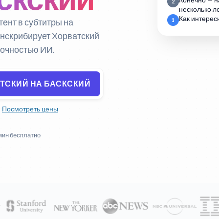
Конечно — н
2
несколько ле
Как интерес
тент в субтитры на
1
ранскрибирует Хорватский
 точностью ИИ.
АТСКИЙ НА БАСКСКИЙ
Посмотреть цены
мин бесплатно