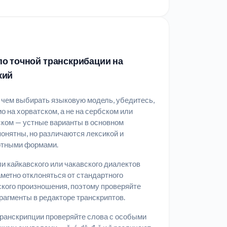
о точной транскрибации на
кий
чем выбирать языковую модель, убедитесь,
ио на хорватском, а не на сербском или
ком — устные варианты в основном
онятны, но различаются лексикой и
ртными формами.
и кайкавского или чакавского диалектов
аметно отклоняться от стандартного
кого произношения, поэтому проверяйте
рагменты в редакторе транскриптов.
ранскрипции проверяйте слова с особыми