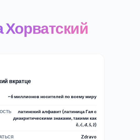
а Хорватский
кий вкратце
~6 миллионов носителей по всему миру
латинский алфавит (латиница Гая с
ОСТЬ
диакритическими знаками, такими как
č, ć, đ, š, ž)
Zdravo
АТЬСЯ