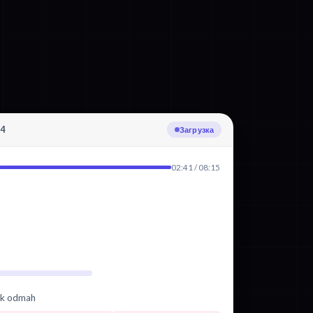
p4
Транскрибация: Хорватский
02:41 / 08:15
vuk odmah