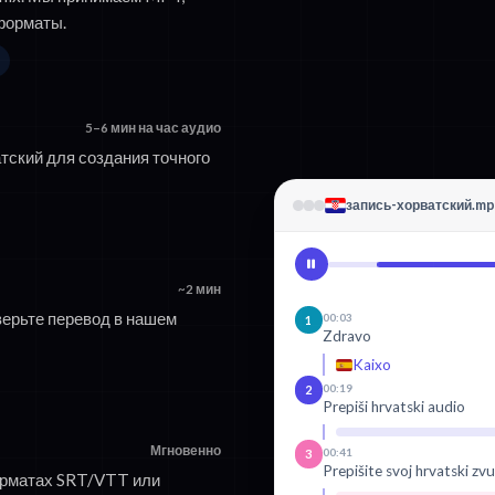
форматы.
5–6 мин на час аудио
тский для создания точного
запись-хорватский.m
~2 мин
верьте перевод в нашем
00:03
1
Zdravo
Kaixo
00:19
2
Prepiši hrvatski audio
Мгновенно
00:41
3
Prepišite svoj hrvatski z
орматах SRT/VTT или