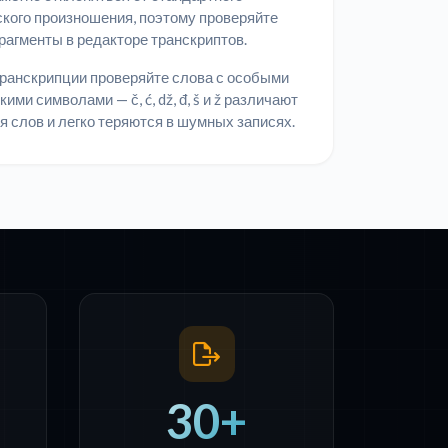
кого произношения, поэтому проверяйте
рагменты в редакторе транскриптов.
ранскрипции проверяйте слова с особыми
ими символами — č, ć, dž, đ, š и ž различают
я слов и легко теряются в шумных записях.
30+