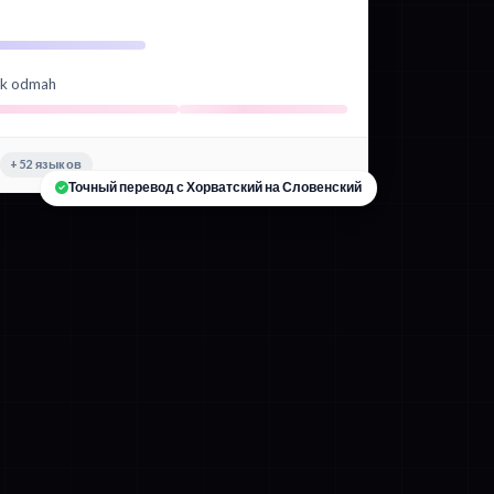
vuk odmah
+52 языков
Точный перевод с Хорватский на Словенский