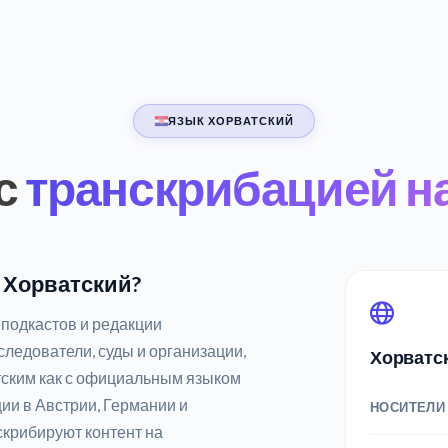
ЯЗЫК ХОРВАТСКИЙ
с
транскрибацией н
а Хорватский?
подкастов и редакции
ледователи, суды и организации,
Хорватс
тским как с официальным языком
и в Австрии, Германии и
НОСИТЕЛИ
скрибируют контент на