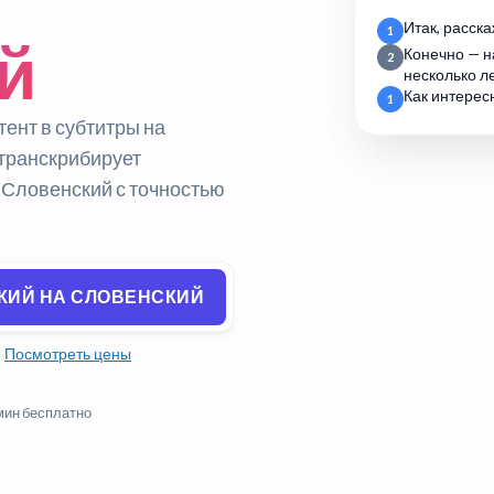
Итак, расска
1
й
Конечно — н
2
несколько ле
Как интерес
1
тент в субтитры на
 транскрибирует
а Словенский с точностью
КИЙ НА СЛОВЕНСКИЙ
Посмотреть цены
мин бесплатно