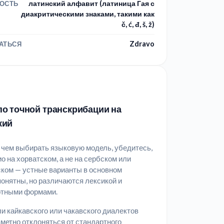
латинский алфавит (латиница Гая с
ОСТЬ
диакритическими знаками, такими как
č, ć, đ, š, ž)
Zdravo
АТЬСЯ
о точной транскрибации на
кий
чем выбирать языковую модель, убедитесь,
ио на хорватском, а не на сербском или
ком — устные варианты в основном
онятны, но различаются лексикой и
ртными формами.
и кайкавского или чакавского диалектов
аметно отклоняться от стандартного