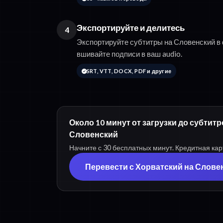
Экспортируйте и делитесь
4
Экспортируйте субтитры на Словенский 
вшивайте подписи в ваш audio.
SRT, VTT, DOCX, PDF и другие
Около 10 минут от загрузки до субтит
Словенский
Начните с 30 бесплатных минут. Кредитная кар
Перевести с Хорватский на Слове