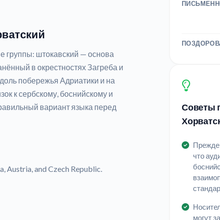
ПИСЬМЕНН
рватский
ПОЗДОРОВ
е группы: штокавский — основа
анённый в окрестностях Загреба и
вдоль побережья Адриатики и на
зок к сербскому, боснийскому и
Советы п
правильный вариант языка перед
Хорватс
Прежде 
что ауд
боснийс
, Austria, and Czech Republic.
взаимоп
станда
Носител
могут з