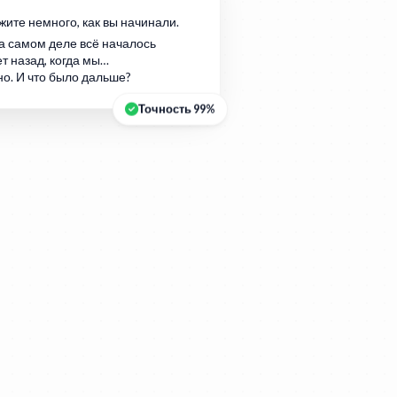
жите немного, как вы начинали.
а самом деле всё началось
т назад, когда мы…
но. И что было дальше?
Точность 99%