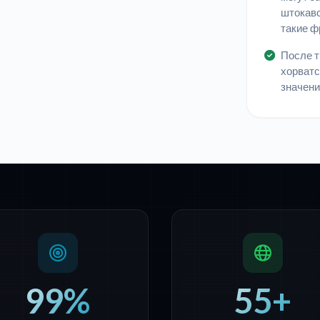
штокавс
такие ф
После т
хорватск
значени
99%
55+