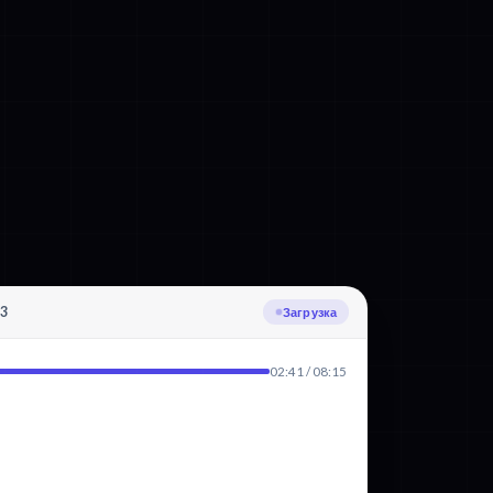
p3
Транскрибация: Хорватский
02:41 / 08:15