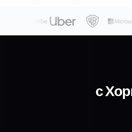
с Хор