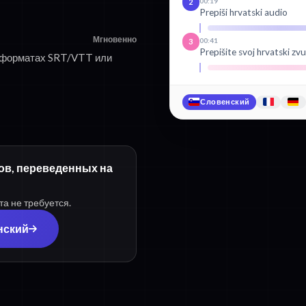
00:19
2
Prepiši hrvatski audio
Мгновенно
00:41
3
Prepišite svoj hrvatski z
в форматах SRT/VTT или
Словенский
ров, переведенных на
та не требуется.
нский