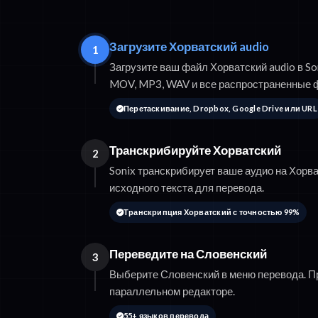
Загрузите Хорватский audio
1
Загрузите ваш файл Хорватский audio в S
MOV, MP3, WAV и все распространенные 
Перетаскивание, Dropbox, Google Drive или URL
Транскрибируйте Хорватский
2
Sonix транскрибирует ваше аудио на Хорва
исходного текста для перевода.
Транскрипция Хорватский с точностью 99%
Переведите на Словенский
3
Выберите Словенский в меню перевода. П
параллельном редакторе.
55+ языков перевода