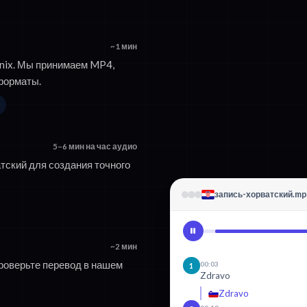
~1 мин
onix. Мы принимаем MP4,
форматы.
5–6 мин на час аудио
тский для создания точного
запись-хорватский.m
~2 мин
роверьте перевод в нашем
00:03
1
Zdravo
Zdravo