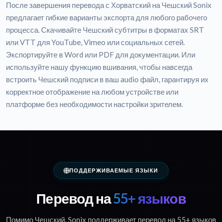
После завершения перевода с Хорватский на Чешский Sonix
предлагает гибкие варианты экспорта для любого рабочего
процесса. Скачивайте Чешский субтитры в форматах SRT
или VTT для YouTube, Vimeo или социальных сетей.
Экспортируйте в Word или PDF для документации. Или
используйте нашу функцию вшивания, чтобы навсегда
встроить Чешский подписи в ваш audio файл, гарантируя их
корректное отображение на любом устройстве или
платформе без необходимости настройки зрителем.
ПОДДЕРЖИВАЕМЫЕ ЯЗЫКИ
Перевод на
55+ языков
Помимо Чешский, Sonix поддерживает перевод на 55+ языков