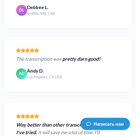
Debbee L.
DL
Seattle, WA, USA
The transcription was
pretty darn good!
Andy D.
AD
Los Angeles, CA USA
Написать нам
Way better than other transcription services
I've tried.
It will save me a lot of time. I'd