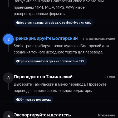
Загрузите ваш файл Болгарский video в Sonix. Мы
принимаем MP4, MOV, MP3, WAV и все
распространенные форматы.
Перетаскивание, Dropbox, Google Drive или URL
Транскрибируйте Болгарский
2
5–6 мин на час аудио
Sonix транскрибирует ваше аудио на Болгарский для
создания точного исходного текста для перевода.
Транскрипция Болгарский с точностью 99%
Переведите на Тамильский
3
~2 мин
Выберите Тамильский в меню перевода. Проверьте
перевод в нашем параллельном редакторе.
55+ языков перевода
Экспортируйте и делитесь
4
Мгновенно