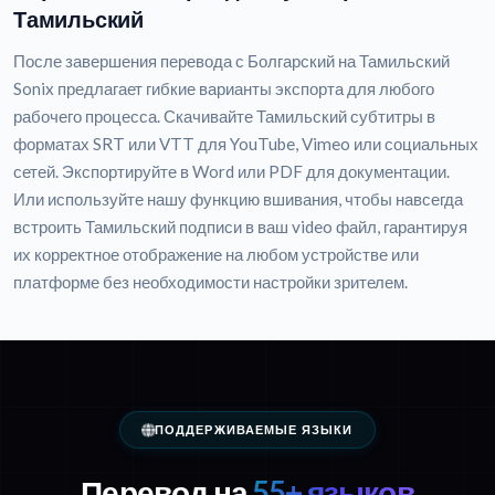
Тамильский
После завершения перевода с Болгарский на Тамильский
Sonix предлагает гибкие варианты экспорта для любого
рабочего процесса. Скачивайте Тамильский субтитры в
форматах SRT или VTT для YouTube, Vimeo или социальных
сетей. Экспортируйте в Word или PDF для документации.
Или используйте нашу функцию вшивания, чтобы навсегда
встроить Тамильский подписи в ваш video файл, гарантируя
их корректное отображение на любом устройстве или
платформе без необходимости настройки зрителем.
ПОДДЕРЖИВАЕМЫЕ ЯЗЫКИ
Перевод на
55+ языков