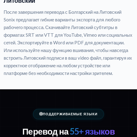
Литовский
После завершения перевода с Болгарский на Литовский
Sonix предлагает гибкие варианты экспорта для любого
рабочего процесса. Скачивайте Литовский субтитры в
форматах SRT или VTT для YouTube, Vimeo или социальных
сетей. Экспортируйте в Word или PDF для документации.
Или используйте нашу функцию вшивания, чтобы навсегда
встроить Литовский подписи в ваш video файл, гарантируя их
корректное отображение на любом устройстве или
платформе без необходимости настройки зрителем.
ПОДДЕРЖИВАЕМЫЕ ЯЗЫКИ
Перевод на
55+ языков