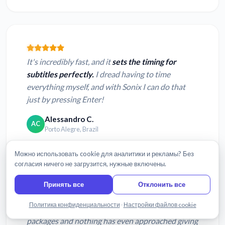
It's incredibly fast, and it
sets the timing for
subtitles perfectly.
I dread having to time
everything myself, and with Sonix I can do that
just by pressing Enter!
Alessandro C.
AC
Porto Alegre, Brazil
Можно использовать cookie для аналитики и рекламы? Без
согласия ничего не загрузится, нужные включены.
Принять все
Отклонить все
Написать нам
Политика конфиденциальности
·
Настройки файлов cookie
I've tried several different digital software
packages and nothing has even approached giving