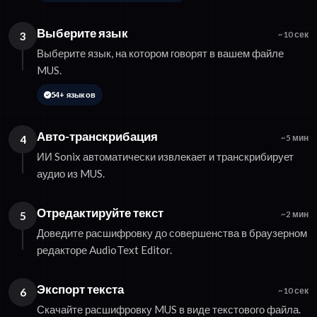
Выберите язык
3
~10 сек
Выберите язык, на котором говорят в вашем файле
MUS.
54+ языков
Авто-транскрибация
4
~5 мин
ИИ Sonix автоматически извлекает и транскрибирует
аудио из MUS.
Отредактируйте текст
5
~2 мин
Доведите расшифровку до совершенства в браузерном
редакторе AudioText Editor.
Экспорт текста
6
~10 сек
Скачайте расшифровку MUS в виде текстового файла.