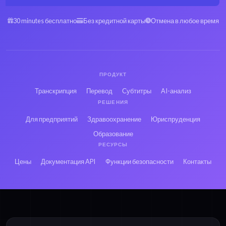
30 minutes бесплатно
Без кредитной карты
Отмена в любое время
ПРОДУКТ
Транскрипция
Перевод
Субтитры
AI-анализ
РЕШЕНИЯ
Для предприятий
Здравоохранение
Юриспруденция
Образование
РЕСУРСЫ
Цены
Документация API
Функции безопасности
Контакты