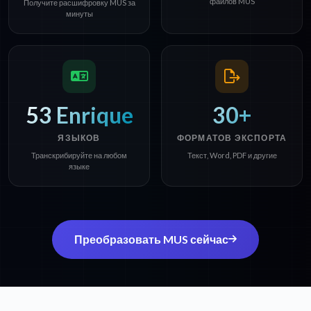
файлов MUS
Получите расшифровку MUS за
минуты
53 Enrique
30+
ЯЗЫКОВ
ФОРМАТОВ ЭКСПОРТА
Транскрибируйте на любом
Текст, Word, PDF и другие
языке
Преобразовать MUS сейчас