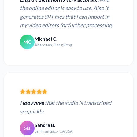
the online editor is easy to use. Also it
generates SRT files that I can import in
Конвертировать
Конвертировать
my video editors for further processing.
MP3 в текст
M4A в текст
Michael C.
MC
Aberdeen, Hong Kong
Конвертировать
Конвертировать
OPUS в текст
OGG в текст
Конвертировать
Конвертировать
WAV в текст
AMR в текст
Конвертировать AU
Конвертировать
I
loovvvve
that the audio is transcribed
в текст
XSPF в текст
so quickly.
Конвертировать
Конвертировать
Sandra B.
SB
AAC в текст
WMA в текст
San Francisco, CA USA