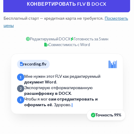
КОНВЕРТИРОВАТЬ FLV В DOCX
Бесплатный старт — кредитная карта не требуется.
Посмотреть
цены
Редактируемый DOCX
Готовность за 5 мин
Совместимость с Word
recording.flv
Мне нужен этот FLV как редактируемый
1
документ Word
.
Экспортирую отформатированную
2
расшифровку в DOCX
.
Чтобы я мог
сам отредактировать и
1
оформить её
. Здорово.
Точность 99%