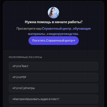
Нужна помощь в начале работы?
Просмотрите наш
Справочный центр
,
обучающие
материалы
, и
видеоруководства
.
Посетить Справочный центр
ПОПУЛЯРНЫЕ РЕСУРСЫ
FLV в Текст
FLV в PDF
FLV в Субтитры
Как преобразовать аудио в текст?