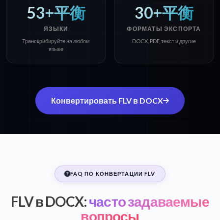
53+平衡
30+平衡
ЯЗЫКИ
ФОРМАТЫ ЭКСПОРТА
Транскрибируйте на любом
DOCX, PDF, текст и другие
языке
Конвертировать FLV в DOCX
FAQ ПО КОНВЕРТАЦИИ FLV
FLV в DOCX:
часто задаваемые
вопросы