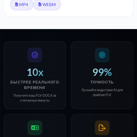
MP4
WEBM
10x
99%
БЫСТРЕЕ РЕАЛЬНОГО
ТОЧНОСТЬ
ВРЕМЕНИ
Лучший в индустрии AI для
файлов FLV
Получите ваш FLV DOCX за
считанные минуты