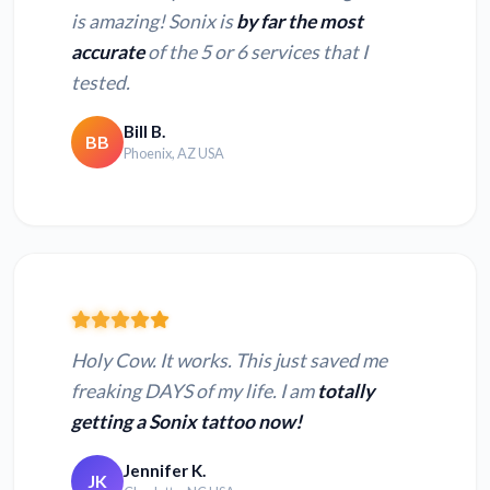
is amazing! Sonix is
by far the most
accurate
of the 5 or 6 services that I
Конвертировать
Конвертировать
tested.
MP4 в текст
MOV в текст
Bill B.
BB
Phoenix, AZ USA
Конвертировать TS
Конвертировать 3GP
в текст
в текст
Конвертировать
Конвертировать
WEBM в текст
MPEG в текст
Конвертировать
Конвертировать
Holy Cow. It works. This just saved me
WMV в текст
MPG в текст
freaking DAYS of my life. I am
totally
getting a Sonix tattoo now!
Конвертировать QT
Конвертировать
в текст
MPE в текст
Jennifer K.
JK