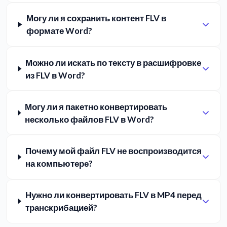
Могу ли я сохранить контент FLV в
формате Word?
Можно ли искать по тексту в расшифровке
из FLV в Word?
Могу ли я пакетно конвертировать
несколько файлов FLV в Word?
Почему мой файл FLV не воспроизводится
на компьютере?
Нужно ли конвертировать FLV в MP4 перед
транскрибацией?