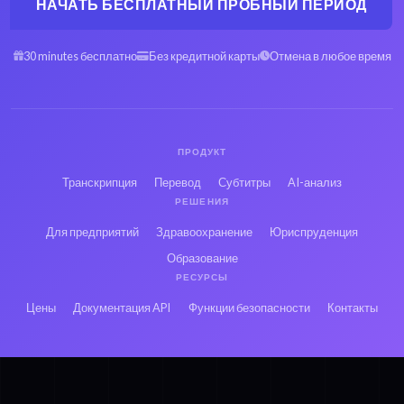
НАЧАТЬ БЕСПЛАТНЫЙ ПРОБНЫЙ ПЕРИОД
30 minutes бесплатно
Без кредитной карты
Отмена в любое время
ПРОДУКТ
Транскрипция
Перевод
Субтитры
AI-анализ
РЕШЕНИЯ
Для предприятий
Здравоохранение
Юриспруденция
Образование
РЕСУРСЫ
Цены
Документация API
Функции безопасности
Контакты