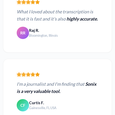
What I loved about the transcription is
that it is fast and it's also
highly accurate.
Raj R.
RR
Bloomington, Illinois
I'm a journalist and I'm finding that
Sonix
is a very valuable tool.
Curtis F.
CF
Gainesville, FL USA