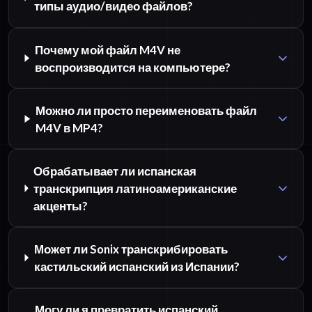
типы аудио/видео файлов?
Почему мой файл M4V не
воспроизводится на компьютере?
Можно ли просто переименовать файл
M4V в MP4?
Обрабатывает ли испанская
транскрипция латиноамериканские
акценты?
Может ли Sonix транскрибировать
кастильский испанский из Испании?
Могу ли я превратить испанский