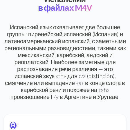
в файлах M4V
Испанский язык охватывает две большие
группы: пиренейский испанский (Испания) и
латиноамериканский испанский, с заметными
региональными разновидностями, такими как
мексиканский, карибский, андский и
риоплатский. Наиболее заметные для
распознавания речи различия — это
испанский звук «th» для c/z (distinción),
смягчение или выпадение «s» в конце слога в
карибской речи и похожее на «sh»
произношение ll/y в Аргентине и Уругвае.