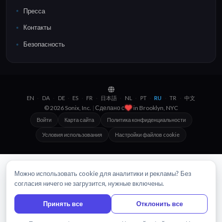
Пресса
Контакты
Безопасность
EN
DA
DE
ES
FR
日本語
NL
PT
RU
TR
中文
·
·
·
·
·
·
·
·
·
·
© 2026 Sonix, Inc.
|
Сделано с
in
Brooklyn, NYC
Войти
Карта сайта
Политика конфиденциальности
Условия использования
Настройки файлов cookie
Можно использовать cookie для аналитики и рекламы? Без
согласия ничего не загрузится, нужные включены.
Принять все
Отклонить все