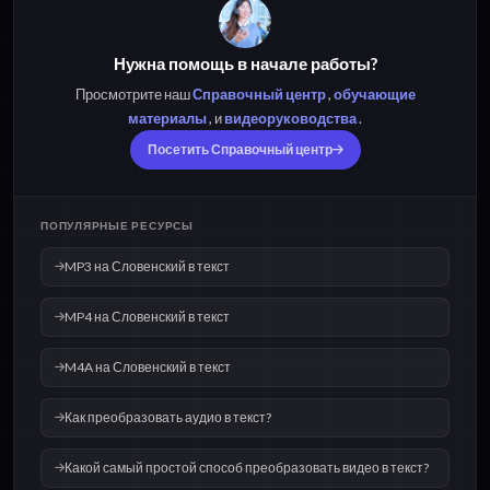
M4A на Словенский
OPUS на Словенский
в текст
в текст
Нужна помощь в начале работы?
Просмотрите наш
Справочный центр
,
обучающие
материалы
, и
видеоруководства
.
OGG на Словенский
WAV на Словенский
в текст
в текст
Посетить Справочный центр
ПОПУЛЯРНЫЕ РЕСУРСЫ
MP3 на Словенский в текст
MP4 на Словенский в текст
M4A на Словенский в текст
Как преобразовать аудио в текст?
Какой самый простой способ преобразовать видео в текст?