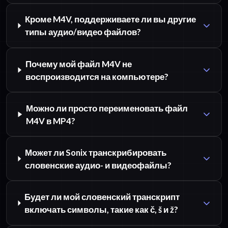
Кроме M4V, поддерживаете ли вы другие
типы аудио/видео файлов?
Почему мой файл M4V не
воспроизводится на компьютере?
Можно ли просто переименовать файл
M4V в MP4?
Может ли Sonix транскрибировать
словенские аудио- и видеофайлы?
Будет ли мой словенский транскрипт
включать символы, такие как č, š и ž?