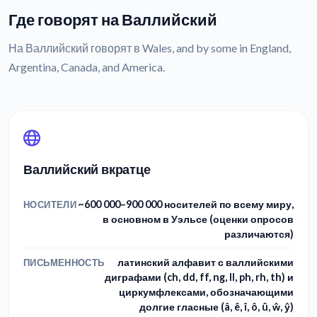
Где говорят на Валлийский
На Валлийский говорят в Wales, and by some in England,
Argentina, Canada, and America.
Валлийский вкратце
~600 000–900 000 носителей по всему миру,
НОСИТЕЛИ
в основном в Уэльсе (оценки опросов
различаются)
латинский алфавит с валлийскими
ПИСЬМЕННОСТЬ
диграфами (ch, dd, ff, ng, ll, ph, rh, th) и
циркумфлексами, обозначающими
долгие гласные (â, ê, î, ô, û, ŵ, ŷ)