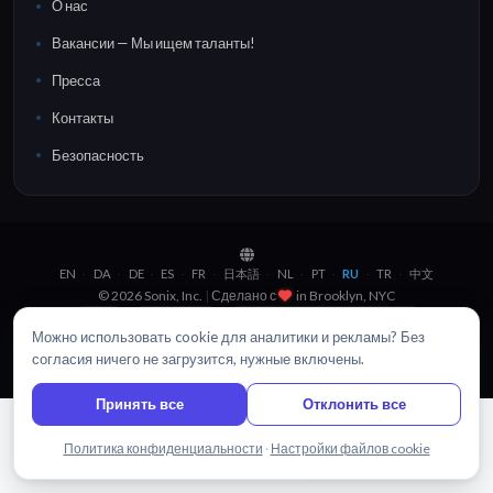
О нас
Вакансии — Мы ищем таланты!
Пресса
Контакты
Безопасность
EN
DA
DE
ES
FR
日本語
NL
PT
RU
TR
中文
·
·
·
·
·
·
·
·
·
·
© 2026 Sonix, Inc.
|
Сделано с
in
Brooklyn, NYC
Войти
Карта сайта
Политика конфиденциальности
Можно использовать cookie для аналитики и рекламы? Без
Условия использования
Настройки файлов cookie
согласия ничего не загрузится, нужные включены.
Принять все
Отклонить все
Написать нам
Политика конфиденциальности
·
Настройки файлов cookie