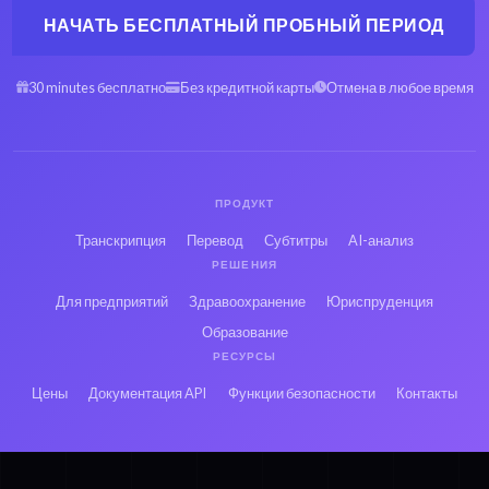
НАЧАТЬ БЕСПЛАТНЫЙ ПРОБНЫЙ ПЕРИОД
30 minutes бесплатно
Без кредитной карты
Отмена в любое время
ПРОДУКТ
Транскрипция
Перевод
Субтитры
AI-анализ
РЕШЕНИЯ
Для предприятий
Здравоохранение
Юриспруденция
Образование
РЕСУРСЫ
Цены
Документация API
Функции безопасности
Контакты