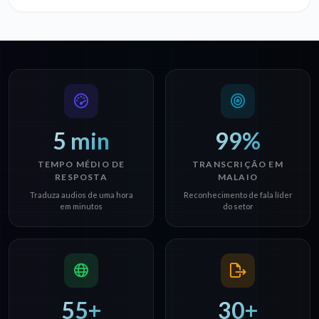
5 min
99%
TEMPO MÉDIO DE
TRANSCRIÇÃO EM
RESPOSTA
MALAIO
Traduza audios de uma hora
Reconhecimento de fala líder
em minutos
do setor
55+
30+