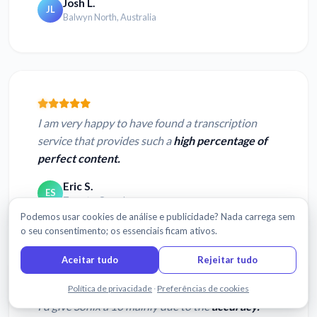
Josh L.
JL
Balwyn North, Australia
I am very happy to have found a transcription
service that provides such a
high percentage of
perfect content.
Eric S.
ES
Toronto, Canada
Podemos usar cookies de análise e publicidade? Nada carrega sem
o seu consentimento; os essenciais ficam ativos.
Aceitar tudo
Rejeitar tudo
Fale connosco
Política de privacidade
·
Preferências de cookies
I'd give Sonix a 10 mainly due to the
accuracy.