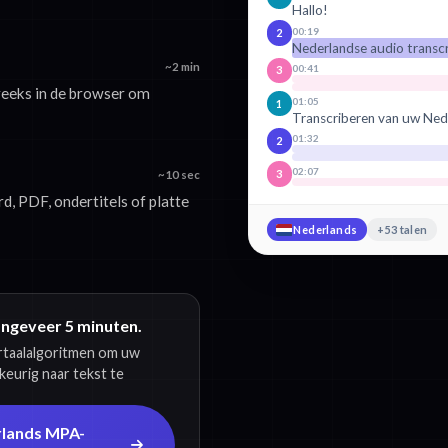
Hallo!
00:19
2
Nederlandse audio transc
~2 min
00:41
3
reeks in de browser om
01:05
1
Transcriberen van uw Ned
01:32
2
02:07
3
~10 sec
, PDF, ondertitels of platte
Nederlands
+53 talen
ongeveer 5 minuten.
ertaalalgoritmen om uw
eurig naar tekst te
rlands MPA-