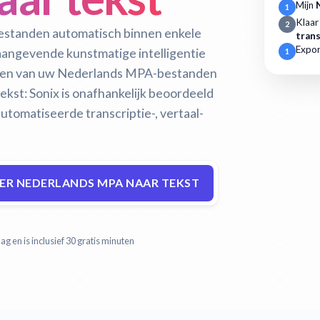
Mijn
1
Klaar
2
estanden automatisch binnen enkele
trans
Expor
naangevende kunstmatige intelligentie
1
eren van uw Nederlands MPA-bestanden
ekst:
Sonix is onafhankelijk beoordeeld
tomatiseerde transcriptie-, vertaal-
ER NEDERLANDS MPA NAAR TEKST
g en is inclusief 30 gratis minuten