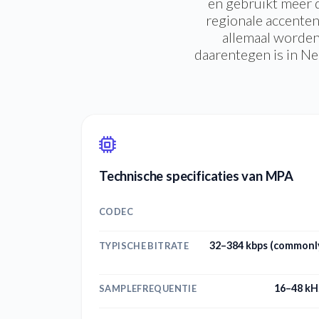
en gebruikt meer 
regionale accenten
allemaal worden
daarentegen is in Ned
Technische specificaties van MPA
CODEC
32–384 kbps (commonly
TYPISCHE BITRATE
16–48 kH
SAMPLEFREQUENTIE