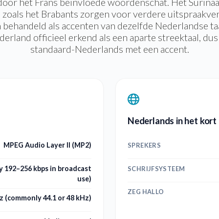
door het Frans beïnvloede woordenschat. Het Surin
 zoals het Brabants zorgen voor verdere uitspraakver
 behandeld als accenten van dezelfde Nederlandse ta
erland officieel erkend als een aparte streektaal, du
standaard-Nederlands met een accent.
Nederlands in het kort
MPEG Audio Layer II (MP2)
SPREKERS
 192–256 kbps in broadcast
SCHRIJFSYSTEEM
use)
ZEG HALLO
z (commonly 44.1 or 48 kHz)