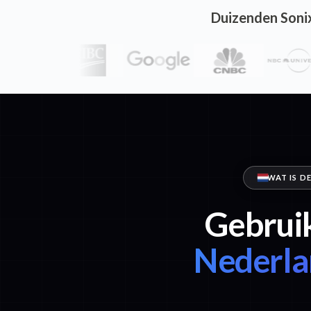
Duizenden Soni
WAT IS D
Gebruik
Nederla