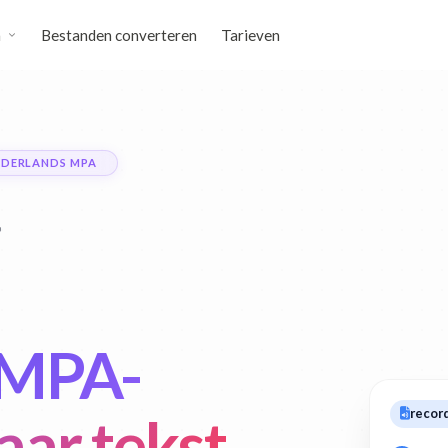
n
Bestanden converteren
Tarieven
EDERLANDS MPA
 MPA-
recor
aar tekst