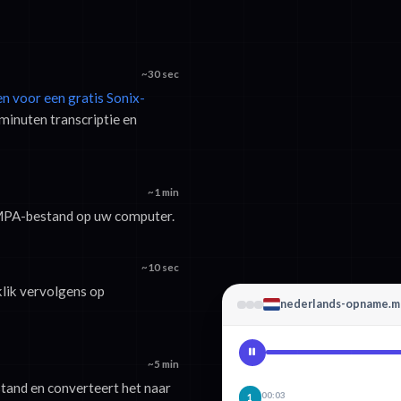
~30 sec
en voor een gratis Sonix-
minuten transcriptie en
~1 min
 MPA-bestand op uw computer.
~10 sec
klik vervolgens op
nederlands-opname.m
~5 min
tand en converteert het naar
00:03
1