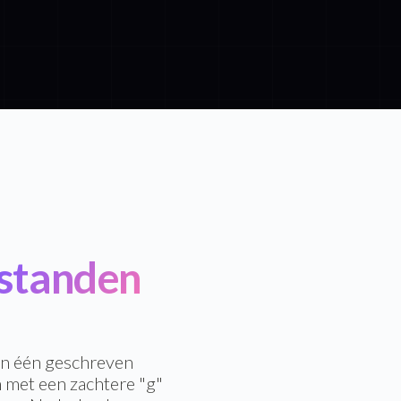
standen
en één geschreven
 met een zachtere "g"