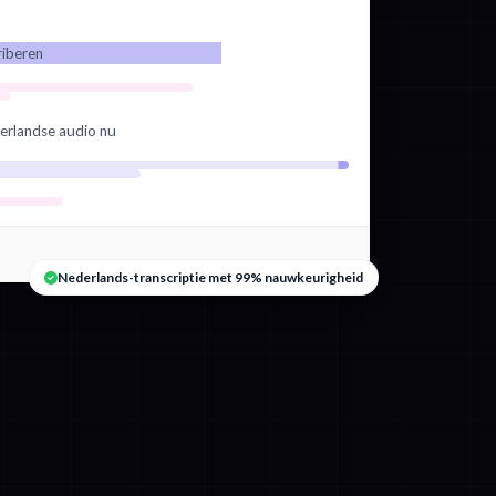
riberen
erlandse audio nu
Nederlands-transcriptie met 99% nauwkeurigheid